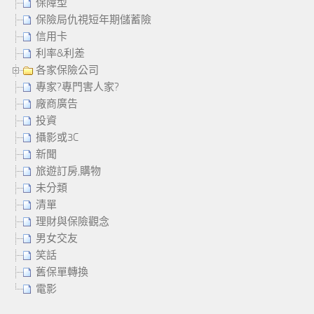
保障型
保險局仇視短年期儲蓄險
信用卡
利率&利差
各家保險公司
專家?專門害人家?
廠商廣告
投資
攝影或3C
新聞
旅遊訂房,購物
未分類
清單
理財與保險觀念
男女交友
笑話
舊保單轉換
電影