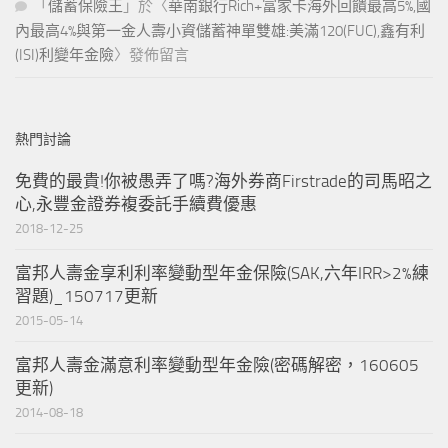
「
儲蓄保險王
」於〈
華南銀行Rich+富家卡海外回饋最高5%,國
內最高4%與第一金人壽小資儲蓄神單雙雄:美滿120(FUC),鑫有利
(ISI)利變年金險
〉發佈留言
熱門討論
免費的最貴!你被愚弄了嗎?海外券商Firstrade的司馬昭之
心,永豐金證券複委託手續費優惠
2018-12-25
富邦人壽金享利利率變動型年金保險(SAK,六年IRR>2%練
習題)_150717更新
2015-05-14
富邦人壽金滿意利率變動型年金險(密碼解密，160605
更新)
2014-08-18