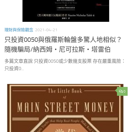
理財與保險觀念
2021-04-21
只投資0050與俄羅斯輪盤多驚人地相似？
隨機騙局/納西姆‧尼可拉斯‧塔雷伯
多篇文章直說 只投資0050或少數幾支股票 存在嚴重風險：
只投資0...
0