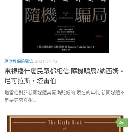
理財與保險觀念
2021-04-13
電視播什麼民眾都相信:隨機騙局/納西姆‧
尼可拉斯‧塔雷伯
塔雷伯對於新聞媒體其實滿貶低的 現在的年代 新聞媒體不
是要尋求真相 ...
0