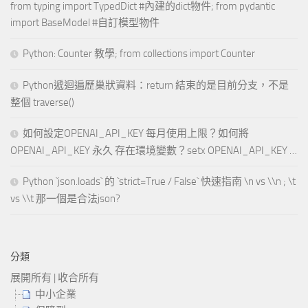
from typing import TypedDict #內建的dict物件; from pydantic
import BaseModel #自訂模型物件
Python: Counter 教學; from collections import Counter
Python遞迴遍歷巢狀資料：return 結束的是目前分支，不是
整個 traverse()
如何設定OPENAI_API_KEY 每月使用上限？如何將
OPENAI_API_KEY 永久 存在環境變數？setx OPENAI_API_KEY …
Python `json.loads` 的 `strict=True / False` 快速指南 \n vs \\n ; \t
vs \\t 那一個是合法json?
分類
展開所有
|
收合所有
中小企業