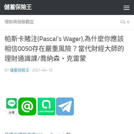
儲蓄保險王
Skip to content
理財與保險觀念
0
帕斯卡賭注(Pascal’s Wager),為什麼你應該
相信0050存在嚴重風險？當代財經大師的
理財通識課/喬納森‧克雷蒙
BY
儲蓄保險王
·
2021-04-19