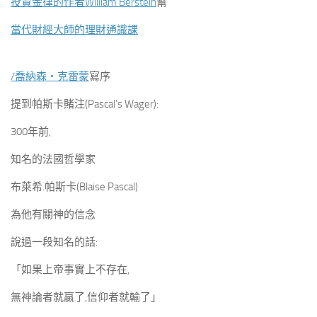
投資金律的作者William Berstein
幫
當代財經大師的理財通識課
/
喬納森‧克雷蒙
寫序
提到帕斯卡賭注(Pascal’s Wager):
300年前,
知名的法國哲學家
布萊希.帕斯卡(Blaise Pascal)
為他有關神的信念
說過一段知名的話:
「如果上帝事實上不存在,
無神論者就贏了,信仰者就輸了」