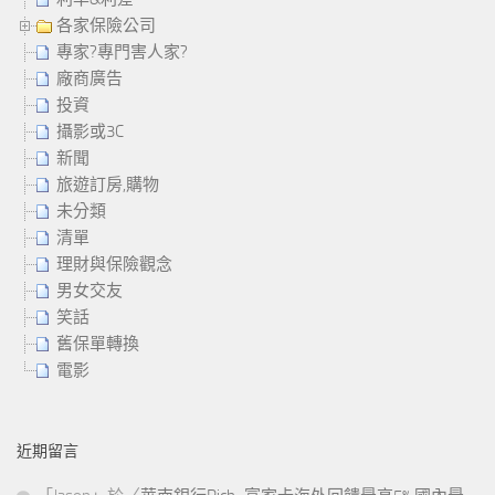
各家保險公司
專家?專門害人家?
廠商廣告
投資
攝影或3C
新聞
旅遊訂房,購物
未分類
清單
理財與保險觀念
男女交友
笑話
舊保單轉換
電影
近期留言