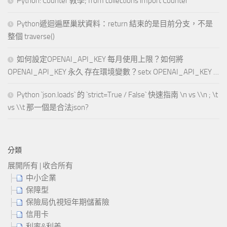
Python: Counter 教學; from collections import Counter
Python遞迴遍歷巢狀資料：return 結束的是目前分支，不是
整個 traverse()
如何設定OPENAI_API_KEY 每月使用上限？如何將
OPENAI_API_KEY 永久 存在環境變數？setx OPENAI_API_KEY …
Python `json.loads` 的 `strict=True / False` 快速指南 \n vs \\n ; \t
vs \\t 那一個是合法json?
分類
展開所有
|
收合所有
中小企業
保障型
保險局仇視短年期儲蓄險
信用卡
利率&利差