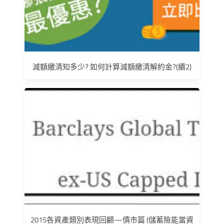
減額繳清知多少? 如何計算減額繳清解約金?(續2)
2015各資產類別表現回顧—債市篇 (儲蓄險能當資