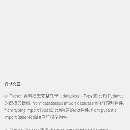
近期文章
Python 資料模型完整教學：dataclass、TypedDict 與 Pydantic
的選擇與比較; from dataclasses import dataclass #自訂類別物件;
from typing import TypedDict #內建的dict物件; from pydantic
import BaseModel #自訂模型物件