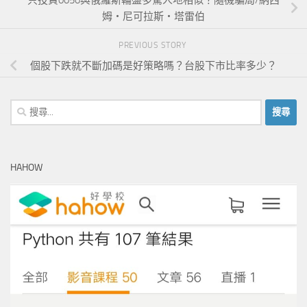
只投資0050與俄羅斯輪盤多驚人地相似？隨機騙局/納西
姆‧尼可拉斯‧塔雷伯
PREVIOUS STORY
個股下跌就不斷加碼是好策略嗎？台股下市比率多少？
搜
尋
關
鍵
HAHOW
字: