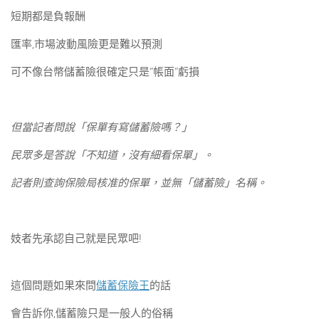
短期都是負報酬
匯率,市場波動風險更是難以預測
可不像台幣儲蓄險很確定只是”帳面”虧損
但當記者問說「保單有寫儲蓄險嗎？」
民眾多是答說「不知道，沒有細看保單」。
記者則查詢保險局核准的保單，並無「儲蓄險」名稱。
妓者先承認自己就是民眾吧!
這個問題如果來問
儲蓄保險王
的話
會告訴你,儲蓄險只是一般人的俗稱