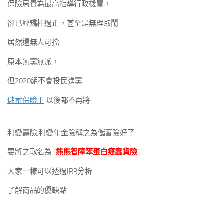
保險局貴為最高指導行政機關，
卻已經矯枉過正，甚至是無理取鬧
居然還無人可擋
原本無黨無派，
但2020絕不會投民進黨
儲蓄保險王
以後都不再將
利變壽險,利變年金險稱之為儲蓄險好了
要將之取名為 “
熊熊智障笨蛋白癡蠢貨險
“
大家一樣可以透過IRR分析
了解商品的優缺點