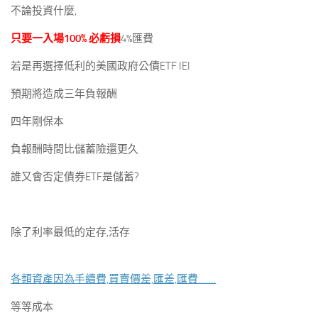
不論投資什麼,
只要一入場100% 必虧損
4%匯費
若是再選擇低利的美國政府公債ETF IEI
預期將造成三年負報酬
四年剛保本
負報酬時間比儲蓄險還更久
誰又會否定債券ETF是儲蓄?
除了利率最低的定存,活存
各類資產因為手續費,買賣價差,匯差,匯費…….
等等成本