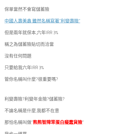
保單當然不會寫儲蓄險
中國人壽美鑫 雖然名稱寫著”利變壽險”
但是兩年就保本,六年IRR 3%
稱之為儲蓄險貼切而洽當
沒有任何問題
只要給我六年IRR 3%
管你名稱叫什麼?很重要嗎?
利變壽險?利變年金險?儲蓄險?
不論名稱是什麼,我都不在意
那怕名稱叫做”
熊熊智障笨蛋白癡蠢貨險
“