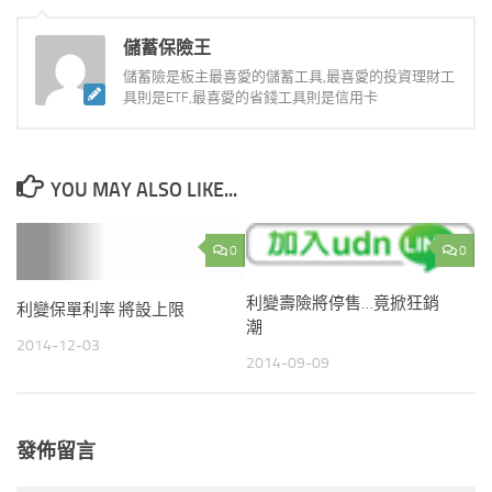
儲蓄保險王
儲蓄險是板主最喜愛的儲蓄工具,最喜愛的投資理財工
具則是ETF,最喜愛的省錢工具則是信用卡
YOU MAY ALSO LIKE...
0
0
利變壽險將停售…竟掀狂銷
利變保單利率 將設上限
潮
2014-12-03
2014-09-09
發佈留言