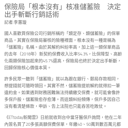
保險局「根本沒有」核准儲蓄險 決定
出手斬斷行銷話術
記者:李蕙璇
國人喜歡買保險公司行銷所稱的「類定存、類儲蓄險」的保單
商品，其實在保險局審核的險種裡面，根本沒有一種是稱為
「儲蓄險」名稱。由於其解約糾紛率高，加上這一類保單商品
的去年（2018年）新契約保費收入比率54.3%，比保障型、高齡
化兩類保險加起來的45.7%還高，保險局也終於決定出手斬斷，
回歸保險核心價值本質。
許多民眾一聽到「儲蓄險」就以為跟在銀行、郵局存款相同，
想提錢就可隨時領回。其實不然，儲蓄險提前解約就得扣一筆
違約金。如果遇到財務困難無法持續繳交保費，就可能會像許
多保戶般，儲蓄險愈存愈薄。而這類糾紛頻傳，保戶多因自己
沒有看清楚條款，申訴、告上法院也只能吞苦吃敗仗。
《ETtoday新聞雲》日前就收到台中當牙醫保戶詢問，他在二年
內簽名買了20多張高額保費保單，年繳40、50萬到數百萬元都