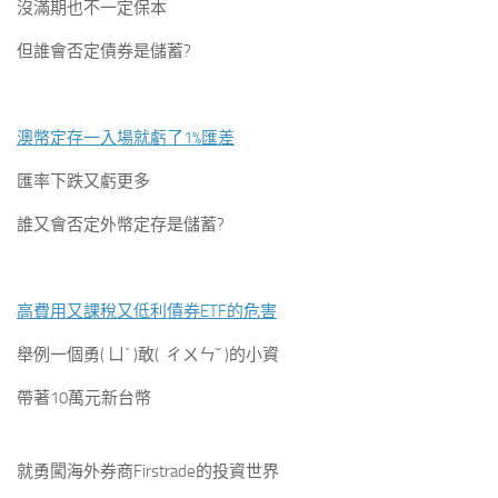
沒滿期也不一定保本
但誰會否定債券是儲蓄?
澳幣定存一入場就虧了1%匯差
匯率下跌又虧更多
誰又會否定外幣定存是儲蓄?
高費用又課稅又低利債券ETF的危害
舉例一個勇( ㄩˊ )敢( ㄔㄨㄣˇ )的小資
帶著10萬元新台幣
就勇闖海外券商Firstrade的投資世界