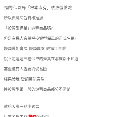
是的!保險局「根本沒有」核准儲蓄險
所以保險局就有核准過
「投資型保單」這種商品嗎?
但是有幾人會稱呼投資型保單的正式名稱?
變額萬能壽險, 變額壽險 ,變額年金險
說不定連這三種保單的差異在那裡都不知道
甚至還有人說要問儲蓄險
結果給我”變額萬能壽險”
連投資型跟一般的儲蓄商品都分不清楚
就給大家一點小觀念
只要名稱中有”
變額
“兩個字