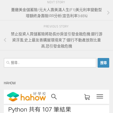
NEXT STORY
躉繳美金儲蓄險/元大人壽美滿人生(F1)美元利率變動型
增額終身壽險IRR分析(宣告利率3.65%)
PREVIOUS STORY
禁止投資人買儲蓄險將助長炒房並引發金融危機:銀行游
資浮濫,史上最友善購屋環境來了!銀行不動產放款比重
高,恐引發金融危機
搜
尋
關
鍵
HAHOW
字: