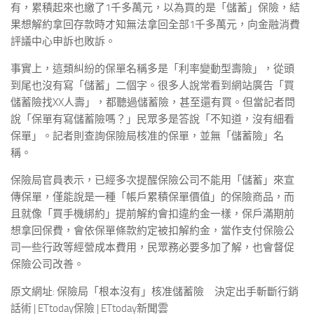
有，累積起來也繳了1千多萬元，以為買的是「儲蓄」保險，結
果想解約拿回存款時才知無法拿回全部1千多萬元，向金融消費
評議中心申訴也敗訴。
事實上，這類糾紛的保單名稱多是「利率變動型壽險」，從頭
到尾也沒有寫「儲蓄」二個字。很多人說常看到網站廣告「買
儲蓄險找XX人壽」，都聽過儲蓄險，甚至還有買。但當記者問
說「保單有寫儲蓄險嗎？」民眾多是答說「不知道，沒有細看
保單」。記者則查詢保險局核准的保單，並無「儲蓄險」名
稱。
保險局官員表示，已經多次提醒保險公司不能用「儲蓄」來宣
傳保單，僅能說是一種「帳戶累積保單價值」的保險商品，而
且就像「買手機綁約」提前解約會扣違約金一樣，保戶滿期前
想拿回保費，會依保單條款約定被扣解約金，當作支付保險公
司一些行政等經營成本費用，民眾務必要多加了解，也會督促
保險公司改善。
原文網址: 保險局「根本沒有」核准儲蓄險 決定出手斬斷行銷
話術 | ETtoday保險 | ETtoday新聞雲