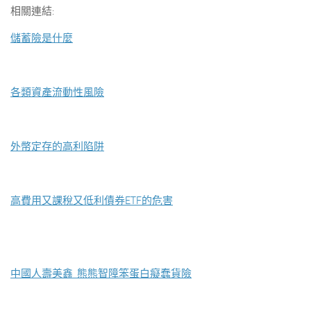
相關連結:
儲蓄險是什麼
各類資產流動性風險
外幣定存的高利陷阱
高費用又課稅又低利債券ETF的危害
中國人壽美鑫 熊熊智障笨蛋白癡蠢貨險