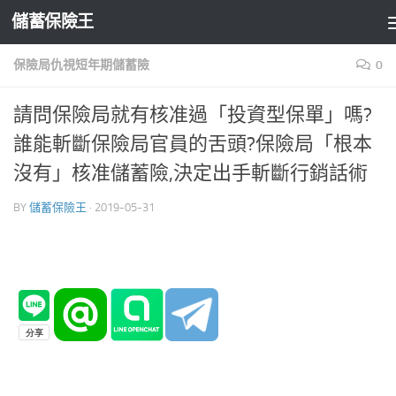
儲蓄保險王
Skip to content
保險局仇視短年期儲蓄險
0
請問保險局就有核准過「投資型保單」嗎?
誰能斬斷保險局官員的舌頭?保險局「根本
沒有」核准儲蓄險,決定出手斬斷行銷話術
BY
儲蓄保險王
·
2019-05-31