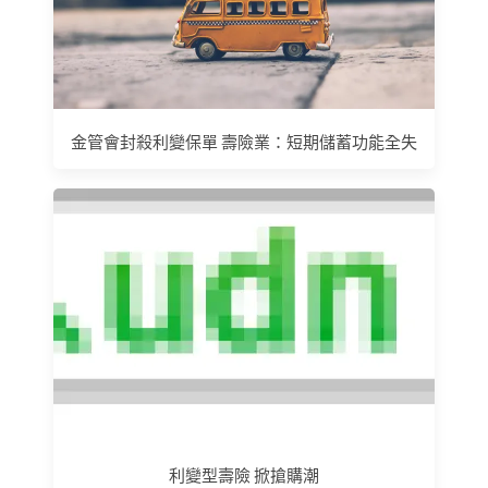
金管會封殺利變保單 壽險業：短期儲蓄功能全失
利變型壽險 掀搶購潮