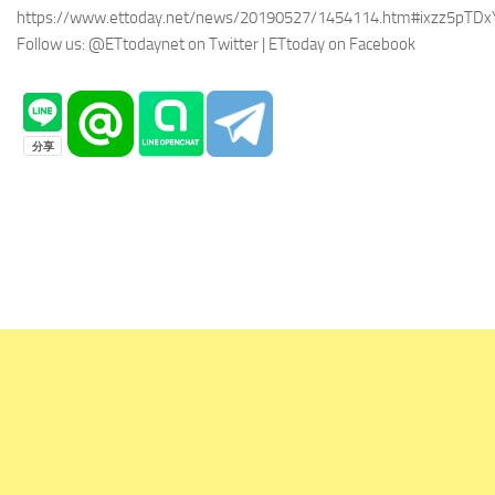
https://www.ettoday.net/news/20190527/1454114.htm#ixzz5pTDx
Follow us: @ETtodaynet on Twitter | ETtoday on Facebook