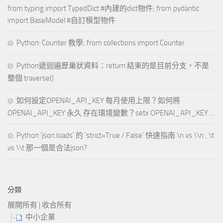
from typing import TypedDict #內建的dict物件; from pydantic
import BaseModel #自訂模型物件
Python: Counter 教學; from collections import Counter
Python遞迴遍歷巢狀資料：return 結束的是目前分支，不是
整個 traverse()
如何設定OPENAI_API_KEY 每月使用上限？如何將
OPENAI_API_KEY 永久 存在環境變數？setx OPENAI_API_KEY …
Python `json.loads` 的 `strict=True / False` 快速指南 \n vs \\n ; \t
vs \\t 那一個是合法json?
分類
展開所有
|
收合所有
中小企業