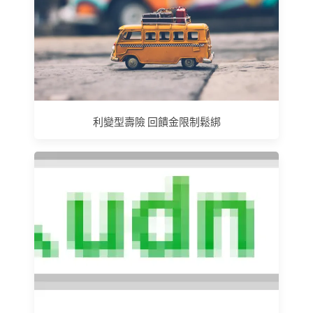
利變型壽險 回饋金限制鬆綁