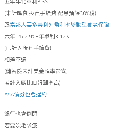
五年年化單利3.3%
(未計匯費,投資手續費,配息預課30%稅)
跟
富邦人壽多美利
外幣利率變動型養老保險
六年IRR 2.9%=年單利3.12%
(已計入所有手續費)
相差不遠
(儲蓄險未計美金匯率影響,
若計入應比IEI報酬率高)
AAA債券也會違約
銀行也會倒閉
若要吹毛求疵,