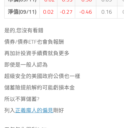
淨值(09/11)
0.02
-0.27
-0.46
0.16
0.
是的,您沒有看錯
債券/債券ETF也會負報酬
再加計投資手續費就負更多
即使是一般人認為
超級安全的美國政府公債也一樣
儲蓄險提前解約可能虧損本金
所以不算儲蓄?
列入
正義魔人的偏見
剛好