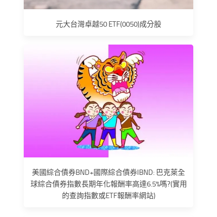
元大台灣卓越50 ETF(0050)成分股
美國綜合債券BND+國際綜合債券IBND: 巴克萊全
球綜合債券指數長期年化報酬率高達6.5%嗎?(實用
的查詢指數或ETF報酬率網站)