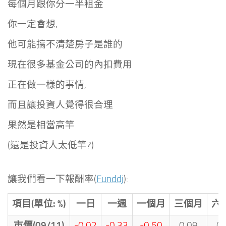
每個月跟你分一半租金
你一定會想,
他可能搞不清楚房子是誰的
現在很多基金公司的內扣費用
正在做一樣的事情,
而且讓投資人覺得很合理
果然是相當高竿
(還是投資人太低竿?)
讓我們看一下報酬率(
Funddj
):
項目(單位: %)
一日
一週
一個月
三個月
六
市價(09/11)
-0.02
-0.33
-0.50
0.09
0.