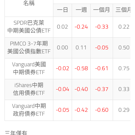
名稱
一日
一週
一個月
三個月
SPDR巴克萊
0.02
-0.24
-0.33
0.22
中期美國公債ETF
PIMCO 3-7年期
0.00
0.11
-0.05
0.50
美國公債指數ETF
Vanguard美國
-0.02
-0.58
-0.61
0.75
中期債券ETF
iShares中期
-0.04
-0.40
-0.37
0.33
信用債券ETF
Vanguard中期
-0.05
-0.42
-0.60
0.29
政府債券ETF
三年僅有