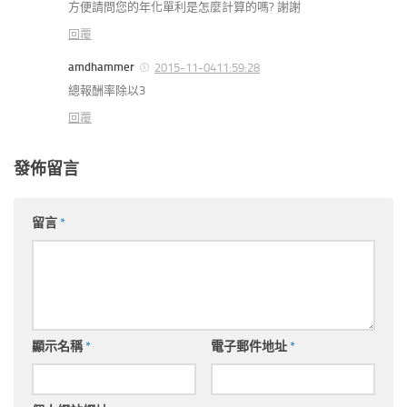
方便請問您的年化單利是怎麼計算的嗎? 謝謝
回覆
amdhammer
2015-11-0411:59:28
總報酬率除以3
回覆
發佈留言
留言
*
顯示名稱
*
電子郵件地址
*