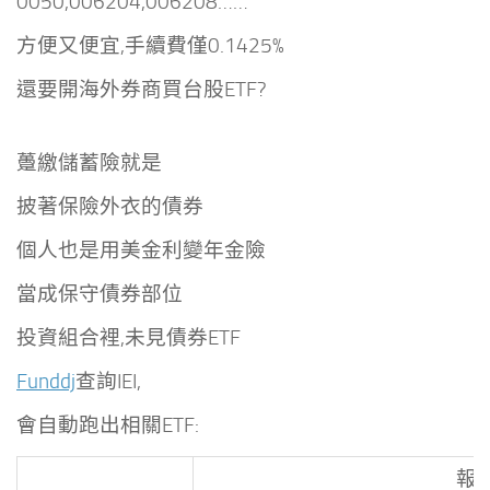
0050,006204,006208……
方便又便宜,手續費僅0.1425%
還要開海外券商買台股ETF?
躉繳儲蓄險就是
披著保險外衣的債券
個人也是用美金利變年金險
當成保守債券部位
投資組合裡,未見債券ETF
Funddj
查詢IEI,
會自動跑出相關ETF:
報酬