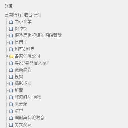
分類
展開所有
|
收合所有
中小企業
保障型
保險局仇視短年期儲蓄險
信用卡
利率&利差
各家保險公司
專家?專門害人家?
廠商廣告
投資
攝影或3C
新聞
旅遊訂房,購物
未分類
清單
理財與保險觀念
男女交友