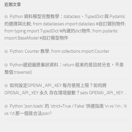
近期文章
Python 資料模型完整教學：dataclass、TypedDict 與 Pydantic
的選擇與比較; from dataclasses import dataclass #自訂類別物件;
from typing import TypedDict #內建的dict物件; from pydantic
import BaseModel #自訂模型物件
Python: Counter 教學; from collections import Counter
Python遞迴遍歷巢狀資料：return 結束的是目前分支，不是
整個 traverse()
如何設定OPENAI_API_KEY 每月使用上限？如何將
OPENAI_API_KEY 永久 存在環境變數？setx OPENAI_API_KEY …
Python `json.loads` 的 `strict=True / False` 快速指南 \n vs \\n ; \t
vs \\t 那一個是合法json?