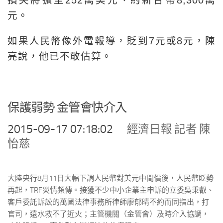
損失將擴至252萬美元、約新台幣8,300萬
元。
如果人民幣像外電報導，貶到7元或8元，陳
亮說，他已不敢估算。
保護弱勢 金管會快介入
2015-09-17 07:18:02
經濟日報 記者 陳
怡慈
大陸央行8月11日大幅下調人民幣對美元中間價後，人民幣貶勢
再起，TRF災情頻傳。接獲不少中小企業主申訴的立委吳秉叡、
客戶委託訴訟的萬國法律事務所律師廖郁晴不約而同指出，打
官司，遠水救不了近火；主管機關（金管會）及時介入協調，