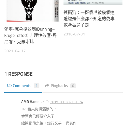
搖擺狗：一群傻瓜被幾個連
躉繳是什麼都不知道的偽專
家牽著鼻子走
鄧寧-克魯格效應(Dunning–
2016-07-31
Kruger effect):非理性效應/丹
尼爾‧克羅斯比
2021-04-17
1 RESPONSE
Comments
1
Pingbacks
0
AMD Hammer
2015-09-1821:26:24
TRF看來災情滿慘的，
金管會已經要介入了
繼連動債之後，銀行又另一代表作