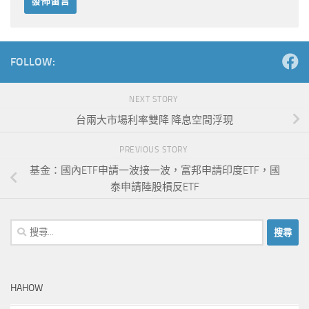
Alternative:
FOLLOW:
NEXT STORY
台兩大市場利率雙降 降息空間浮現
PREVIOUS STORY
基金：國內ETF申請一波接一波，富邦申請印度ETF，國
泰申請陸股槓反ETF
搜
尋
關
鍵
HAHOW
字: