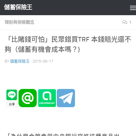
儲蓄保險王
Skip to content
理財與保險觀念
1
「比賭錢可怕」民眾錯買TRF 本錢賠光還不
夠（儲蓄有機會成本嗎？)
BY
儲蓄保險王
·
2015-09-17