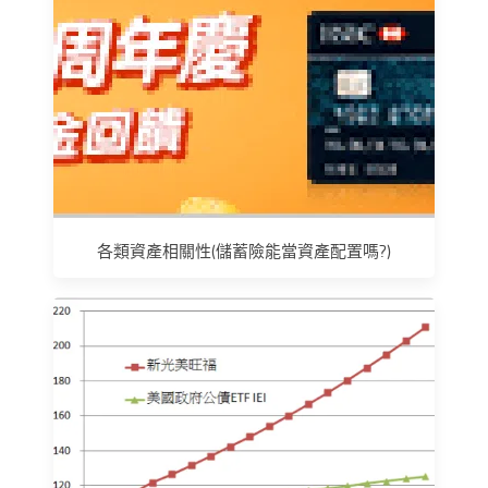
各類資產相關性(儲蓄險能當資產配置嗎?)