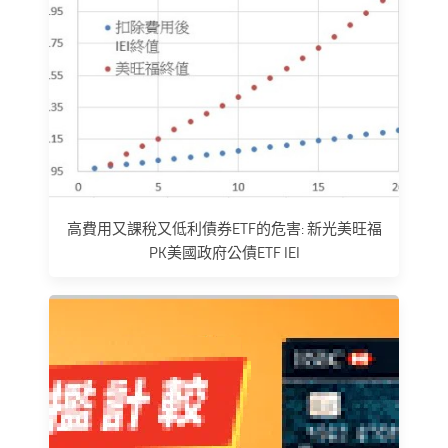
高費用又課稅又低利債券ETF的危害: 新光美旺福
PK美國政府公債ETF IEI