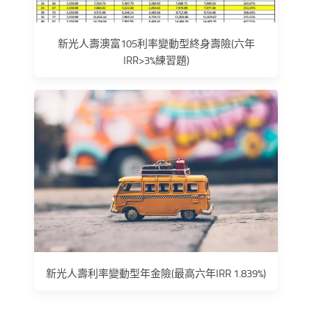
新光人壽澳富105利率變動型終身壽險(六年
IRR>3%練習題)
新光人壽利率變動型年金險(最高六年IRR 1.839%)