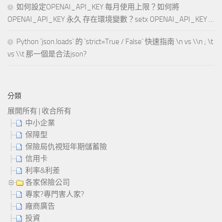
如何設定OPENAI_API_KEY 每月使用上限？如何將
OPENAI_API_KEY 永久 存在環境變數？setx OPENAI_API_KEY …
Python `json.loads` 的 `strict=True / False` 快速指南 \n vs \\n ; \t
vs \\t 那一個是合法json?
分類
展開所有
|
收合所有
中小企業
保障型
保險局仇視短年期儲蓄險
信用卡
利率&利差
各家保險公司
專家?專門害人家?
廠商廣告
投資