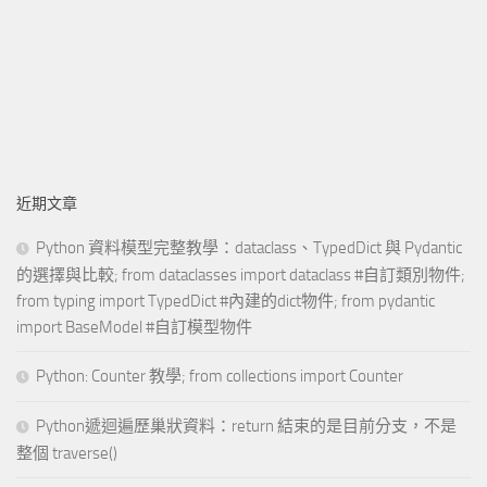
近期文章
Python 資料模型完整教學：dataclass、TypedDict 與 Pydantic
的選擇與比較; from dataclasses import dataclass #自訂類別物件;
from typing import TypedDict #內建的dict物件; from pydantic
import BaseModel #自訂模型物件
Python: Counter 教學; from collections import Counter
Python遞迴遍歷巢狀資料：return 結束的是目前分支，不是
整個 traverse()