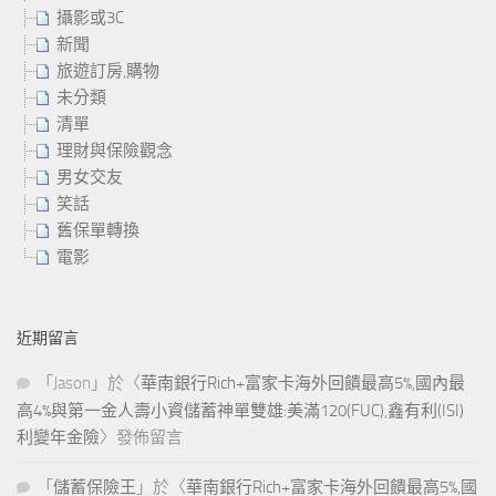
攝影或3C
新聞
旅遊訂房,購物
未分類
清單
理財與保險觀念
男女交友
笑話
舊保單轉換
電影
近期留言
「
Jason
」於〈
華南銀行Rich+富家卡海外回饋最高5%,國內最
高4%與第一金人壽小資儲蓄神單雙雄:美滿120(FUC),鑫有利(ISI)
利變年金險
〉發佈留言
「
儲蓄保險王
」於〈
華南銀行Rich+富家卡海外回饋最高5%,國