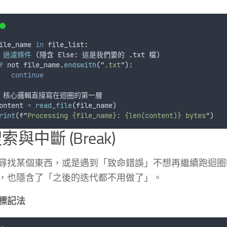
ile_name
in
 file_list
:
 
過濾條件
 (
隱含
Else
: 
這是我們要的
.
txt
檔
)
f
not
file_name
.
endswith
(
"
.txt
"
):
continue
 
核心邏輯直接寫在迴圈的第一層
ontent
=
read_file
(
file_name
)
rint
(
f
"
Processing {file_name}: {len(content)} bytes
"
)
搜索與中斷 (Break)
尋找某個東西，或是遇到「致命錯誤」不想再繼續跑迴圈
，也隱含了「之後的迭代都不用做了」。
標記法