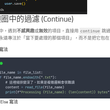
迴圈中的過濾 (Continue)
中，遇到
不感興趣
或
無效
的項目，直接用
跳
continue
永遠專注於「當下要處理的那個項目」，而不是把它包
寫法
ile_name
in
 file_list
:
f
file_name
.
endswith
(
"
.txt
"
):
   # 
這裡縮排變深了
，
如果是複雜邏輯會很難讀
content
=
read_file
(
file_name
)
print
(
f
"
Processing {file_name}: {len(content)} bytes
"
Else 寫法