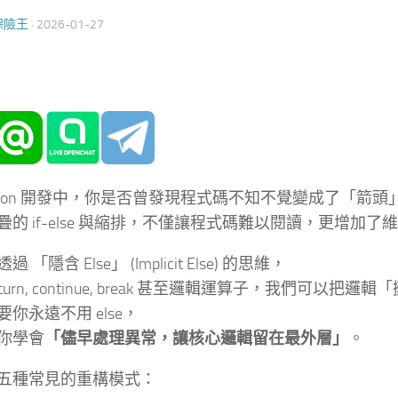
保險王
·
2026-01-27
ython 開發中，你是否曾發現程式碼不知不覺變成了「箭頭
疊的 if-else 與縮排，不僅讓程式碼難以閱讀，更增加
 「隱含 Else」 (Implicit Else) 的思維，
eturn, continue, break 甚至邏輯運算子，我們可以把邏
你永遠不用 else，
你學會
「儘早處理異常，讓核心邏輯留在最外層」
。
五種常見的重構模式：