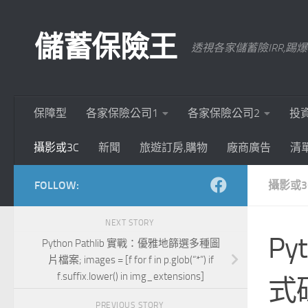
Skip to content
儲蓄保險王
透視各家儲蓄險IRR,
保障型
各家保險公司1
各家保險公司2
投
攝影或3C
新聞
旅遊訂房,購物
廠商廣告
清
FOLLOW:
攝影或3
NEXT STORY
Py
Python Pathlib 實戰：優雅地篩選多種圖
片檔案; images = [f for f in p.glob(“*”) if
f.suffix.lower() in img_extensions]
式
PREVIOUS STORY