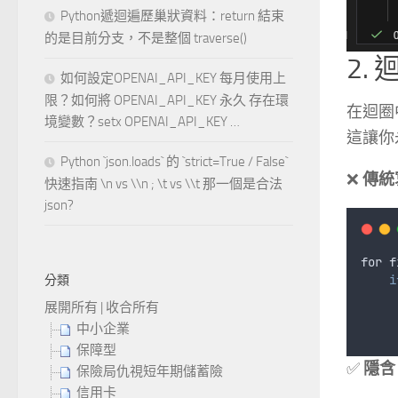
Python遞迴遍歷巢狀資料：return 結束
的是目前分支，不是整個 traverse()
2. 
如何設定OPENAI_API_KEY 每月使用上
限？如何將 OPENAI_API_KEY 永久 存在環
在迴圈
境變數？setx OPENAI_API_KEY …
這讓你
Python `json.loads` 的 `strict=True / False`
❌
傳統
快速指南 \n vs \\n ; \t vs \\t 那一個是合法
json?
for
f
i
分類
     
展開所有
|
收合所有
中小企業
保障型
✅
隱含 
保險局仇視短年期儲蓄險
信用卡