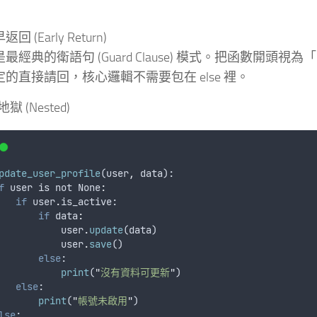
返回 (Early Return)
最經典的衛語句 (Guard Clause) 模式。把函數開頭視
定的直接請回，核心邏輯不需要包在 else 裡。
獄 (Nested)
pdate_user_profile
(
user
,
data
):
f
user
is
not
 None
:
if
user
.
is_active
:
if
 data
:
user
.
update
(
data
)
user
.
save
()
else
:
print
(
"
沒有資料可更新
"
)
else
:
print
(
"
帳號未啟用
"
)
lse
: