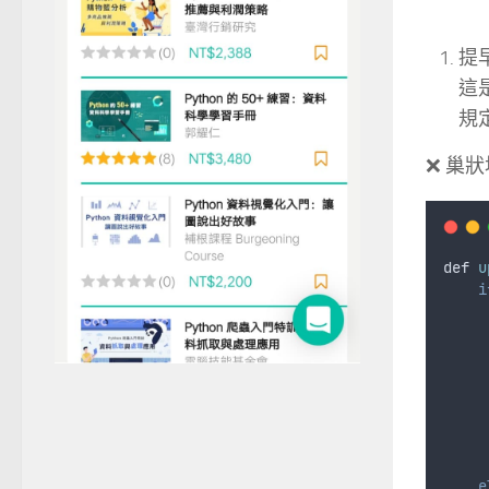
提早
這是
規
❌ 巢狀地
def
u
i
e