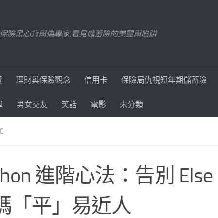
踢爆保險黑心貨與偽專家,看見儲蓄險的美麗與陷阱
資
理財與保險觀念
信用卡
保險局仇視短年期儲蓄險
單
男女交友
笑話
電影
未分類
C
thon 進階心法：告別 Els
碼「平」易近人