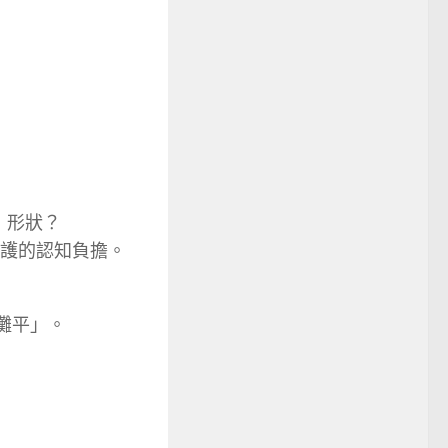
」形狀？
了維護的認知負擔。
輯「攤平」。