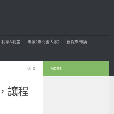
利率&利差
專家?專門害人家?
舊保單轉換
0
MORE
e，讓程