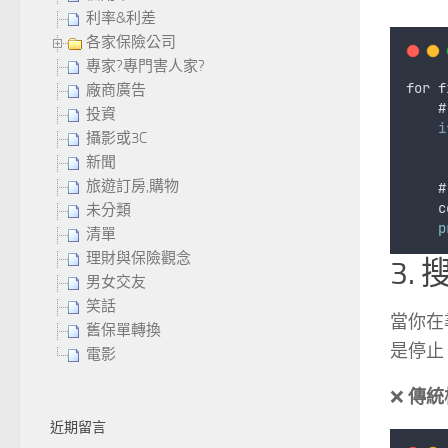
利率&利差
各家保險公司
專家?專門害人家?
for
f
廠商廣告
    #
投資
i
攝影或3C
新聞
旅遊訂房,購物
    #
c
未分類
p
清單
理財與保險觀念
3. 
男女交友
笑話
當你在
舊保單轉換
是停止
電影
❌
傳統
近期留言