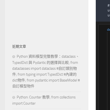
    #
u
u
近期文章
Python 資料模型完整教學：dataclass、
TypedDict 與 Pydantic 的選擇與比較; from
dataclasses import dataclass #自訂類別物
件; from typing import TypedDict #內建的
dict物件; from pydantic import BaseModel #
自訂模型物件
Python: Counter 教學; from collections
import Counter