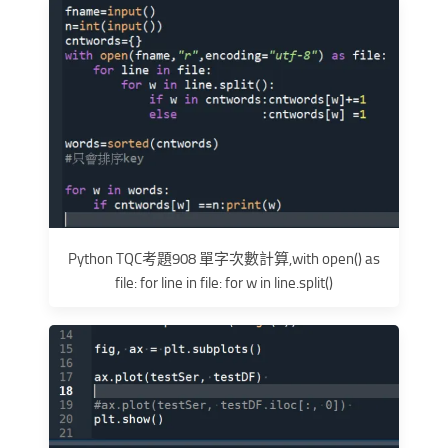
Python TQC考題908 單字次數計算,with open() as
file: for line in file: for w in line.split()