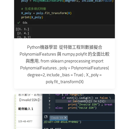
Python機器學習: 從特徵工程到數據擬合
PolynomialFeatures 與 numpy.polyfit 的全面比較
與應用; from sklearn.preprocessing import
PolynomialFeatures ; poly = PolynomialFeatures(
degree=2, include_bias = True) ; X_poly =
poly.fit_transform(X)