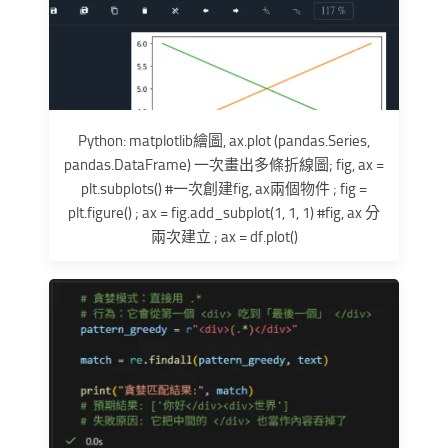
Python: matplotlib繪圖, ax.plot (pandas.Series,
pandas.DataFrame) 一次畫出多條折線圖; fig, ax =
plt.subplots() #一次創建fig, ax兩個物件 ; fig =
plt.figure() ; ax = fig.add_subplot(1, 1, 1) #fig, ax 分
兩次建立 ; ax = df.plot()