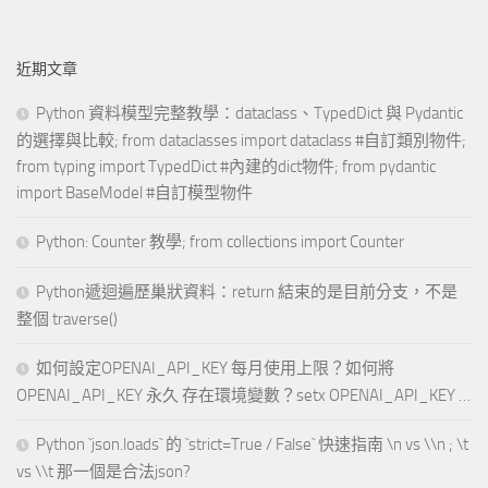
近期文章
Python 資料模型完整教學：dataclass、TypedDict 與 Pydantic
的選擇與比較; from dataclasses import dataclass #自訂類別物件;
from typing import TypedDict #內建的dict物件; from pydantic
import BaseModel #自訂模型物件
Python: Counter 教學; from collections import Counter
Python遞迴遍歷巢狀資料：return 結束的是目前分支，不是
整個 traverse()
如何設定OPENAI_API_KEY 每月使用上限？如何將
OPENAI_API_KEY 永久 存在環境變數？setx OPENAI_API_KEY …
Python `json.loads` 的 `strict=True / False` 快速指南 \n vs \\n ; \t
vs \\t 那一個是合法json?