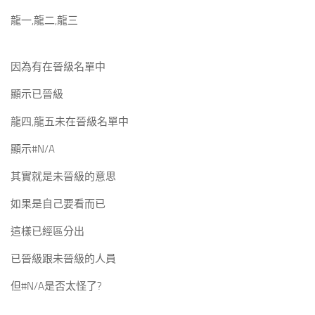
龍一,龍二,龍三
因為有在晉級名單中
顯示已晉級
龍四,龍五未在晉級名單中
顯示#N/A
其實就是未晉級的意思
如果是自己要看而已
這樣已經區分出
已晉級跟未晉級的人員
但#N/A是否太怪了?