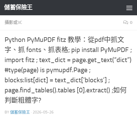
儲蓄保險王
Skip to content
攝影或3C
0
Python PyMuPDF fitz 教學：從pdf中抓文
字、抓 fonts、抓表格; pip install PyMuPDF ;
import fitz ; text_dict = page.get_text(“dict”)
#type(page) is pymupdf.Page ;
blocks:list[dict] = text_dict[‘blocks’] ;
page.find_tables().tables [0].extract() ;如何
判斷粗體字?
BY
儲蓄保險王
·
2026-05-26