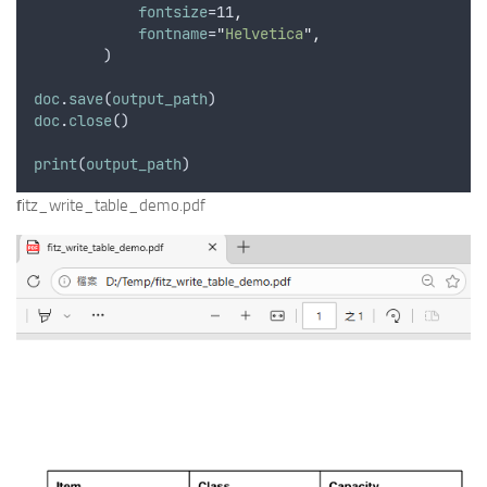
fontsize
=11
,
fontname
=
"
Helvetica
"
,
        )
doc
.
save
(
output_path
)
doc
.
close
()
print
(
output_path
)
f
itz_write_table_demo.pdf