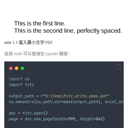
### 1.1 寫入最小文字 PDF
這段 code 可以直接在 Jupyter 驗證：
import
os
import
fitz
output_path
 = 
r
"
D:
\T
emp
\f
itz_write_demo.pdf
"
os
.
makedirs
(
os
.
path
.
dirname
(
output_path
)
,
exist_ok
=
T
doc
 = 
fitz
.
open
()
page
 = 
doc
.
new_page
(
width
=595
,
height
=842)