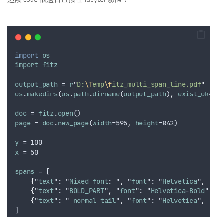
import
os
import
fitz
output_path
 = 
r
"
D:
\T
emp
\f
itz_multi_span_line.pdf
"
os
.
makedirs
(
os
.
path
.
dirname
(
output_path
)
,
exist_ok
=
T
doc
 = 
fitz
.
open
()
page
 = 
doc
.
new_page
(
width
=595
,
height
=842)
y
 = 100
x
 = 50
spans
 = [
{
"
text
": "
Mixed
font
: "
,
 "
font
": "
Helvetica
"
,
 "
s
{
"
text
": "
BOLD_PART
"
,
 "
font
": "
Helvetica
-
Bold
"
,
 
{
"
text
": " 
normal
tail
"
,
 "
font
": "
Helvetica
"
,
 "
s
]