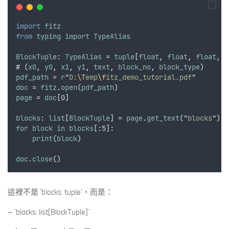
import
fitz
from
typing
import
TypeAlias
BlockTuple
: 
TypeAlias
 = 
tuple
[
float
,
float
,
float
,
f
# (
x0
,
y0
,
x1
,
y1
,
text
,
block_no
,
block_type
)
pdf_path
 = 
r
"
D:
\T
emp
\f
itz_demo_tutorial.pdf
"
doc
 = 
fitz
.
open
(
pdf_path
)
page
 = 
doc
[0]
blocks
: 
list
[
BlockTuple
] = 
page
.
get_text
(
"
blocks
"
)
for
block
in
blocks
[:5]:
print
(
block
)
doc
.
close
()
這裡不是 `blocks: tuple`，而是：
– `blocks: list[BlockTuple]`