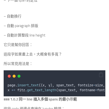
– 下一個 span 的定位
– 自動換行
– 自動 paragraph 排版
– 自動計算整段 line height
它只是幫你回答：
這段字如果畫上去，大概會有多寬？
所以常見用法是：
page
.
insert_text
((
x
,
y
)
,
span_text
,
fontsize
=
size
,
f
x
+=
fitz
.
get_text_length
(
span_text
,
fontname
=
font
,
### 1.0.2 同一 line 插入多個 spans 的最小示範
這段 code 很適合直接在 Jupyter 驗證：