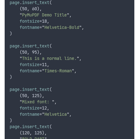
page
.
insert_text
(
    (50
,
 60)
,
"
PyMuPDF Demo Title
"
,
fontsize
=18
,
fontname
=
"
Helvetica-Bold
"
,
)
page
.
insert_text
(
    (50
,
 95)
,
"
This is a normal line.
"
,
fontsize
=11
,
fontname
=
"
Times-Roman
"
,
)
page
.
insert_text
(
    (50
,
 125)
,
"
Mixed font: 
"
,
fontsize
=12
,
fontname
=
"
Helvetica
"
,
)
page
.
insert_text
(
    (120
,
 125)
,