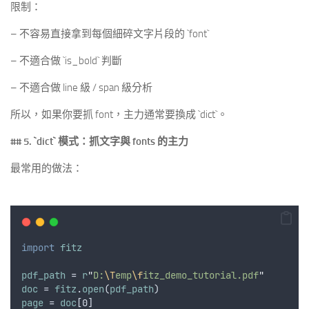
限制：
– 不容易直接拿到每個細碎文字片段的 `font`
– 不適合做 `is_bold` 判斷
– 不適合做 line 級 / span 級分析
所以，如果你要抓 font，主力通常要換成 `dict`。
## 5.
`dict`
模式：抓文字與 fonts 的主力
最常用的做法：
import
fitz
pdf_path
 = 
r
"
D:
\T
emp
\f
itz_demo_tutorial.pdf
"
doc
 = 
fitz
.
open
(
pdf_path
)
page
 = 
doc
[0]