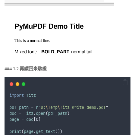
### 1.2 再讀回來驗證
import
fitz
pdf_path
 = 
r
"
D:
\T
emp
\f
itz_write_demo.pdf
"
doc
 = 
fitz
.
open
(
pdf_path
)
page
 = 
doc
[0]
print
(
page
.
get_text
())