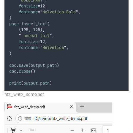
"
BOLD_PART
"
,
fontsize
=12
,
fontname
=
"
Helvetica-Bold
"
,
)
page
.
insert_text
(
    (195
,
 125)
,
"
 normal tail
"
,
fontsize
=12
,
fontname
=
"
Helvetica
"
,
)
doc
.
save
(
output_path
)
doc
.
close
()
print
(
output_path
)
fitz_write_demo.pdf