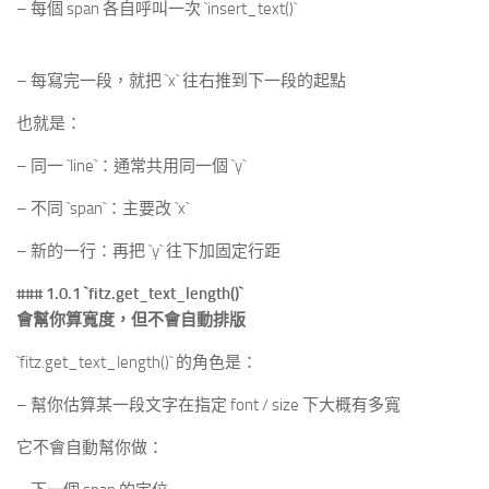
– 每個 span 各自呼叫一次 `insert_text()`
– 每寫完一段，就把 `x` 往右推到下一段的起點
也就是：
– 同一 `line`：通常共用同一個 `y`
– 不同 `span`：主要改 `x`
– 新的一行：再把 `y` 往下加固定行距
### 1.0.1 `fitz.get_text_length()`
會幫你算寬度，但不會自動排版
`fitz.get_text_length()` 的角色是：
– 幫你估算某一段文字在指定 font / size 下大概有多寬
它不會自動幫你做：