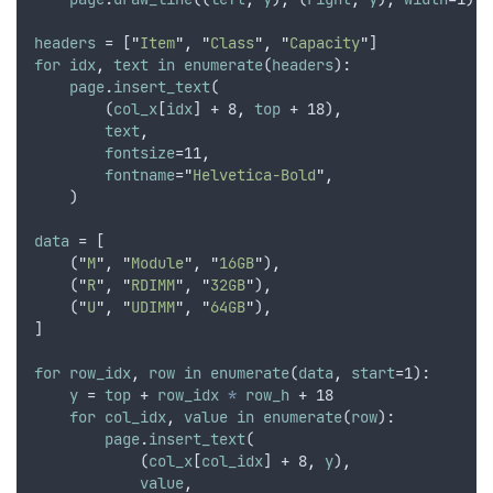
headers
 = [
"
Item
"
,
"
Class
"
,
"
Capacity
"
]
for
idx
,
text
in
enumerate
(
headers
):
page
.
insert_text
(
        (
col_x
[
idx
] + 8
,
top
 + 18)
,
text
,
fontsize
=11
,
fontname
=
"
Helvetica-Bold
"
,
    )
data
 = [
    (
"
M
"
,
"
Module
"
,
"
16GB
"
)
,
    (
"
R
"
,
"
RDIMM
"
,
"
32GB
"
)
,
    (
"
U
"
,
"
UDIMM
"
,
"
64GB
"
)
,
]
for
row_idx
,
row
in
enumerate
(
data
,
start
=1):
y
 = 
top
 + 
row_idx
*
row_h
 + 18
for
col_idx
,
value
in
enumerate
(
row
):
page
.
insert_text
(
            (
col_x
[
col_idx
] + 8
,
y
)
,
value
,