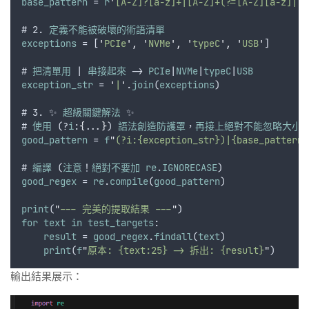
base_pattern
 = 
r
'
[A-Z]?[a-z]+|[A-Z]+(?=[A-Z][a-z]|
\d
# 2. 
定義不能被破壞的術語清單
exceptions
 = [
'
PCIe
'
,
'
NVMe
'
,
'
typeC
'
,
'
USB
'
]
# 
把清單用
 | 
串接起來
 -> 
PCIe
|
NVMe
|
typeC
|
USB
exception_str
 = 
'
|
'
.
join
(
exceptions
)
# 3. ✨ 
超級關鍵解法
 ✨
# 
使用
 (?
i
:
{
...
}
) 
語法創造防護罩
，
再接上絕對不能忽略大小
good_pattern
 = 
f
"
(?i:{exception_str})|{base_pattern}
# 
編譯
 (
注意
！
絕對不要加
re
.
IGNORECASE
)
good_regex
 = 
re
.
compile
(
good_pattern
)
print
(
"
--- 完美的提取結果 ---
"
)
for
text
in
test_targets
:
result
 = 
good_regex
.
findall
(
text
)
print
(
f
"
原本: {text:25} -> 拆出: {result}
"
)
輸出結果展示：