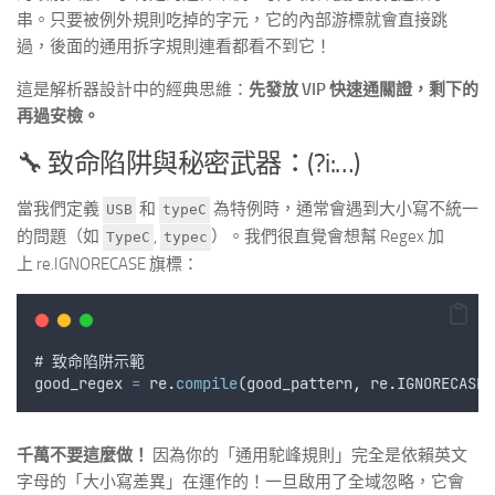
串。只要被例外規則吃掉的字元，它的內部游標就會直接跳
過，後面的通用拆字規則連看都看不到它！
這是解析器設計中的經典思維：
先發放 VIP 快速通關證，剩下的
再過安檢。
🔧 致命陷阱與秘密武器：(?i:…)
當我們定義
和
為特例時，通常會遇到大小寫不統一
USB
typeC
的問題（如
,
）。我們很直覺會想幫 Regex 加
TypeC
typec
上 re.IGNORECASE 旗標：
# 
致命陷阱示範
good_regex
=
re
.
compile
(
good_pattern
,
re
.
IGNORECASE
)
千萬不要這麼做！
因為你的「通用駝峰規則」完全是依賴英文
字母的「大小寫差異」在運作的！一旦啟用了全域忽略，它會