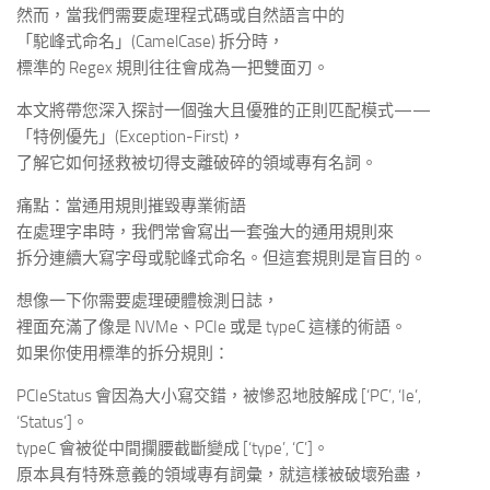
然而，當我們需要處理程式碼或自然語言中的
「駝峰式命名」(CamelCase) 拆分時，
標準的 Regex 規則往往會成為一把雙面刃。
本文將帶您深入探討一個強大且優雅的正則匹配模式——
「特例優先」(Exception-First)，
了解它如何拯救被切得支離破碎的領域專有名詞。
痛點：當通用規則摧毀專業術語
在處理字串時，我們常會寫出一套強大的通用規則來
拆分連續大寫字母或駝峰式命名。但這套規則是盲目的。
想像一下你需要處理硬體檢測日誌，
裡面充滿了像是 NVMe、PCIe 或是 typeC 這樣的術語。
如果你使用標準的拆分規則：
PCIeStatus 會因為大小寫交錯，被慘忍地肢解成 [‘PC’, ‘Ie’,
‘Status’]。
typeC 會被從中間攔腰截斷變成 [‘type’, ‘C’]。
原本具有特殊意義的領域專有詞彙，就這樣被破壞殆盡，