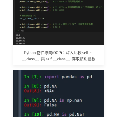
Python 物件導向(OOP)：深入比較 self.、
__class__. 與 self.__class__. 存取類別變數