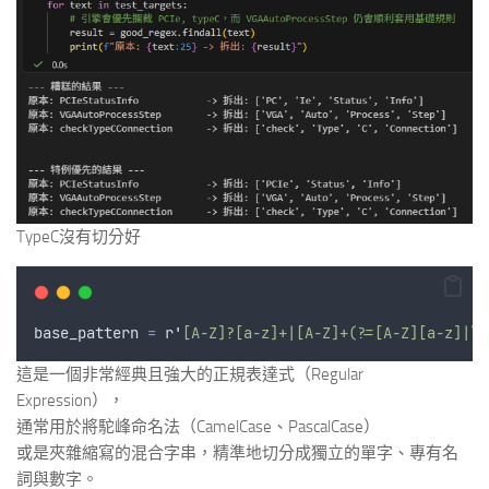
TypeC沒有切分好
base_pattern
=
r
'
[A-Z]?[a-z]+|[A-Z]+(?=[A-Z][a-z]|
\d
這是一個非常經典且強大的正規表達式（Regular
Expression），
通常用於將駝峰命名法（CamelCase、PascalCase）
或是夾雜縮寫的混合字串，精準地切分成獨立的單字、專有名
詞與數字。