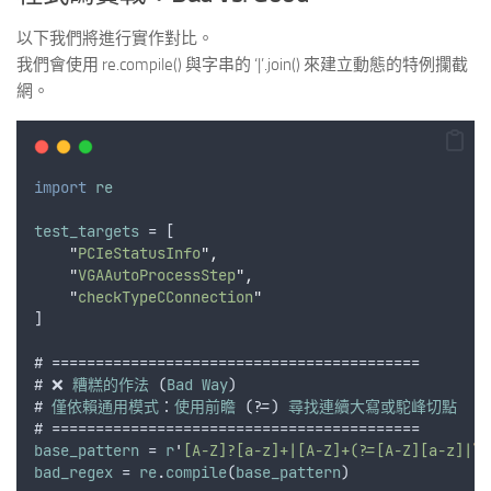
以下我們將進行實作對比。
我們會使用 re.compile() 與字串的 ‘|’.join() 來建立動態的特例攔截
網。
import
re
test_targets
 = [
"
PCIeStatusInfo
"
,
"
VGAAutoProcessStep
"
,
"
checkTypeCConnection
"
]
# ==========================================
# ❌ 
糟糕的作法
 (
Bad
Way
)
# 
僅依賴通用模式
：
使用前瞻
 (?=) 
尋找連續大寫或駝峰切點
# ==========================================
base_pattern
 = 
r
'
[A-Z]?[a-z]+|[A-Z]+(?=[A-Z][a-z]|
\d
bad_regex
 = 
re
.
compile
(
base_pattern
)