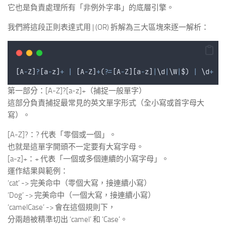
它也是負責處理所有「非例外字串」的底層引擎。
我們將這段正則表達式用 | (OR) 拆解為三大區塊來逐一解析：
[
A
-
Z
]
?
[
a
-
z
]
+
|
 [
A
-
Z
]
+
(
?=
[
A
-
Z
][
a
-
z
]
|
\
d
|
\
W
|
$
) 
|
 \
d
+
第一部分：[A-Z]?[a-z]+（捕捉一般單字）
這部分負責捕捉最常見的英文單字形式（全小寫或首字母大
寫）。
[A-Z]?：? 代表「零個或一個」。
也就是這單字開頭不一定要有大寫字母。
[a-z]+：+ 代表「一個或多個連續的小寫字母」。
運作結果與範例：
‘cat’ -> 完美命中（零個大寫，接連續小寫）
‘Dog’ -> 完美命中（一個大寫，接連續小寫）
‘camelCase’ -> 會在這個規則下，
分兩趟被精準切出 ‘camel’ 和 ‘Case’。