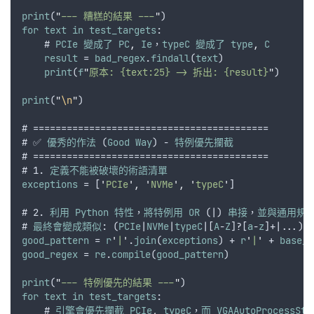
print
(
"
--- 糟糕的結果 ---
"
)
for
text
in
test_targets
:
    # 
PCIe
變成了
PC
,
Ie
，
typeC
變成了
type
,
C
result
 = 
bad_regex
.
findall
(
text
)
print
(
f
"
原本: {text:25} -> 拆出: {result}
"
)
print
(
"
\n
"
)
# ==========================================
# ✅ 
優秀的作法
 (
Good
Way
) - 
特例優先攔截
# ==========================================
# 1. 
定義不能被破壞的術語清單
exceptions
 = [
'
PCIe
'
,
'
NVMe
'
,
'
typeC
'
]
# 2. 
利用
Python
特性
，
將特例用
OR
 (|) 
串接
，
並與通用規
# 
最終會變成類似
: (
PCIe
|
NVMe
|
typeC
|[
A
-
Z
]?[
a
-
z
]+|...)
good_pattern
 = 
r
'
|
'
.
join
(
exceptions
) + 
r
'
|
'
 + 
base_p
good_regex
 = 
re
.
compile
(
good_pattern
)
print
(
"
--- 特例優先的結果 ---
"
)
for
text
in
test_targets
:
    # 
引擎會優先攔截
PCIe
,
typeC
，
而
VGAAutoProcessSte