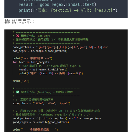
result
 = 
good_regex
.
findall
(
text
)
print
(
f
"
原本: {text:25} -> 拆出: {result}
"
)
輸出結果展示：