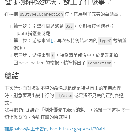
🏆 拆解神級步法：發生了什麼事？
在掃描
時，它展現了完美的華爾茲：
USBtypeCConnection
第一步：
引擎在開頭遇到
，立刻被特例結界 (?i:
USB
…|USB) 捕獲並消耗。
第二步：
游標來到
t
，再次被特例結界內的
截胡並
typeC
消耗。
第三步：
游標來到
，特例清單都沒中，於是乖乖掉
C
回 base_pattern 的懷抱，精準拆出了
。
Connection
總結
下次當你面對凌亂不堪的命名規範或是特例百出的字串處理
時，別急著寫出幾十行的
或是深不見底的正則表達
if/else
式。
試著把
(?i:…)
結合
「例外優先 Token 消耗」
，體驗一下這種將一
切化繁為簡、降維打擊的快感吧！
推薦hahow線上學習python
:
https://igrape.net/30afN