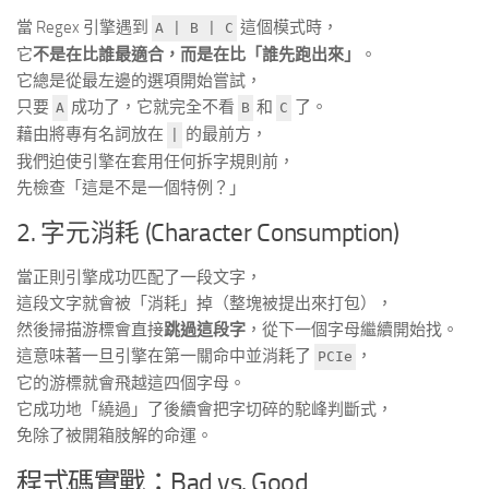
當 Regex 引擎遇到
這個模式時，
A | B | C
它
不是在比誰最適合，而是在比「誰先跑出來」
。
它總是從最左邊的選項開始嘗試，
只要
成功了，它就完全不看
和
了。
A
B
C
藉由將專有名詞放在
的最前方，
|
我們迫使引擎在套用任何拆字規則前，
先檢查「這是不是一個特例？」
2. 字元消耗 (Character Consumption)
當正則引擎成功匹配了一段文字，
這段文字就會被「消耗」掉（整塊被提出來打包），
然後掃描游標會直接
跳過這段字
，從下一個字母繼續開始找。
這意味著一旦引擎在第一關命中並消耗了
，
PCIe
它的游標就會飛越這四個字母。
它成功地「繞過」了後續會把字切碎的駝峰判斷式，
免除了被開箱肢解的命運。
程式碼實戰：Bad vs. Good