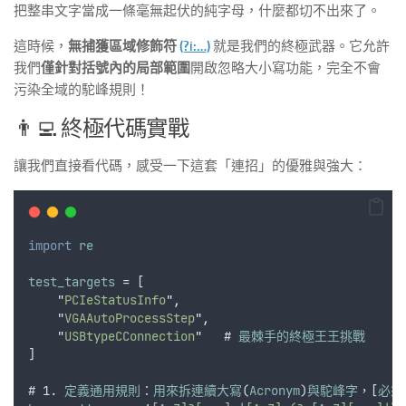
把整串文字當成一條毫無起伏的純字母，什麼都切不出來了。
這時候，
無捕獲區域修飾符
(?i:…)
就是我們的終極武器。它允許
我們
僅針對括號內的局部範圍
開啟忽略大小寫功能，完全不會
污染全域的駝峰規則！
👨‍💻 終極代碼實戰
讓我們直接看代碼，感受一下這套「連招」的優雅與強大：
import
re
test_targets
 = [
"
PCIeStatusInfo
"
,
"
VGAAutoProcessStep
"
,
"
USBtypeCConnection
"
   # 
最棘手的終極王王挑戰
]
# 1. 
定義通用規則
：
用來拆連續大寫
(
Acronym
)
與駝峰字
，[
必須