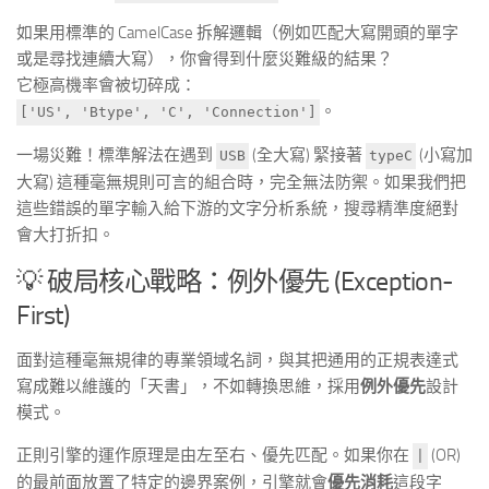
如果用標準的 CamelCase 拆解邏輯（例如匹配大寫開頭的單字
或是尋找連續大寫），你會得到什麼災難級的結果？
它極高機率會被切碎成：
。
['US', 'Btype', 'C', 'Connection']
一場災難！標準解法在遇到
(全大寫) 緊接著
(小寫加
USB
typeC
大寫) 這種毫無規則可言的組合時，完全無法防禦。如果我們把
這些錯誤的單字輸入給下游的文字分析系統，搜尋精準度絕對
會大打折扣。
💡 破局核心戰略：例外優先 (Exception-
First)
面對這種毫無規律的專業領域名詞，與其把通用的正規表達式
寫成難以維護的「天書」，不如轉換思維，採用
例外優先
設計
模式。
正則引擎的運作原理是由左至右、優先匹配。如果你在
(OR)
|
的最前面放置了特定的邊界案例，引擎就會
優先消耗
這段字