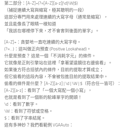
第二部分：[A-Z]+(?=[A-Z][a-z]|\d|\W|$)
（捕捉連續大寫與縮寫，極其聰明的一段）
這部分專門用來處理連續的大寫字母（通常是縮寫），
並且能像長了眼睛一樣知道
「我該在哪裡停下來，才不會害到後面的單字」。
[A-Z]+：貪婪地一直吃連續的大寫字母。
(?=…)：這叫做正向預查 (Positive Lookahead)。
什麼是預查？ 這是一個「不消耗字元」的條件。
它就像是正則引擎站在這裡「拿著望遠鏡往右邊偷看」。
如果後方符合括號內的條件，目前的提取才算成立；
但它偷看的這段內容，不會被包進目前的提取結果中。
偷看的條件是什麼？ [A-Z][a-z] | \d | \W | $（符合任一皆可）：
[A-Z][a-z]：看到了「一個大寫配一個小寫」，
也就是看到了一個新的駝峰單字的開頭！
\d：看到了數字。
\W：看到了符號或空格。
$：看到了字串結尾。
這有多神妙？我們看範例 VGAAuto：