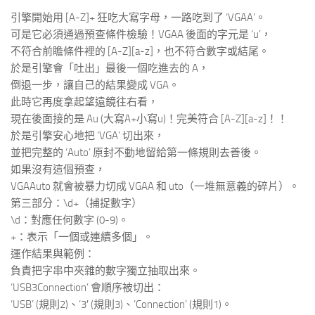
引擎開始用 [A-Z]+ 狂吃大寫字母，一路吃到了 ‘VGAA’。
可是它必須通過預查條件檢驗！VGAA 後面的字元是 ‘u’，
不符合前瞻條件裡的 [A-Z][a-z]，也不符合數字或結尾。
於是引擎會「吐出」最後一個吃進去的 A，
倒退一步，讓自己的結果變成 VGA。
此時它再度拿起望遠鏡往右看，
現在後面接的是 Au (大寫A+小寫u)！完美符合 [A-Z][a-z]！！
於是引擎安心地把 ‘VGA’ 切出來，
並把完整的 ‘Auto’ 原封不動地留給第一條規則去善後。
如果沒有這個預查，
VGAAuto 就會被暴力切成 VGAA 和 uto（一堆無意義的碎片）。
第三部分：\d+（捕捉數字）
\d：對應任何數字 (0-9)。
+：表示「一個或連續多個」。
運作結果與範例：
負責把字串中夾雜的數字獨立抽取出來。
‘USB3Connection’ 會順序被切出：
‘USB’ (規則2)、’3′ (規則3)、’Connection’ (規則1)。