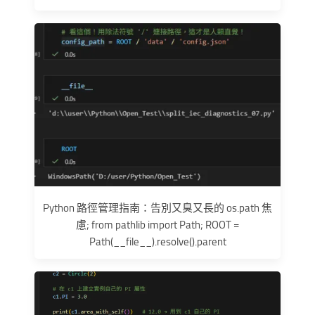
Python 路徑管理指南：告別又臭又長的 os.path 焦
慮; from pathlib import Path; ROOT =
Path(__file__).resolve().parent