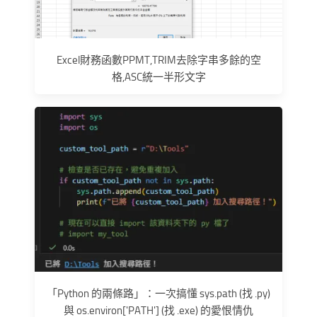
Excel財務函數PPMT,TRIM去除字串多餘的空
格,ASC統一半形文字
「Python 的兩條路」：一次搞懂 sys.path (找 .py)
與 os.environ['PATH'] (找 .exe) 的愛恨情仇