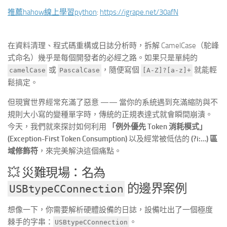
推薦hahow線上學習python
:
https://igrape.net/30afN
在資料清理、程式碼重構或日誌分析時，拆解 CamelCase（駝峰
式命名）幾乎是每個開發者的必經之路。如果只是單純的
或
，隨便寫個
就能輕
camelCase
PascalCase
[A-Z]?[a-z]+
鬆搞定。
但現實世界經常充滿了惡意 —— 當你的系統遇到充滿縮防與不
規則大小寫的變種單字時，傳統的正規表達式就會瞬間崩潰。
今天，我們就來探討如何利用
「例外優先 Token 消耗模式」
(Exception-First Token Consumption)
以及經常被低估的
(?i:…) 區
域修飾符
，來完美解決這個痛點。
💥 災難現場：名為
的邊界案例
USBtypeCConnection
想像一下，你需要解析硬體設備的日誌，設備吐出了一個極度
棘手的字串：
。
USBtypeCConnection