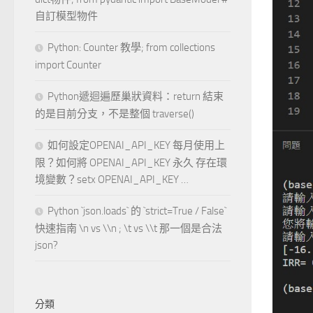
自訂模型物件
Python: Counter 教學; from collections
import Counter
Python遞迴遍歷巢狀資料：return 結束
的是目前分支，不是整個 traverse()
如何設定OPENAI_API_KEY 每月使用上
限？如何將 OPENAI_API_KEY 永久 存在環
境變數？setx OPENAI_API_KEY …
Python `json.loads` 的 `strict=True / False`
快速指南 \n vs \\n ; \t vs \\t 那一個是合法
json?
分類