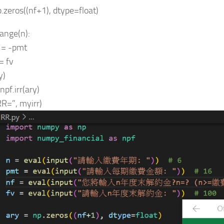
p.zeros((nf+1), dtype=float)
 range(n):
 = -pmt
= fv
y)
npf.irr(ary)
RR=”, myirr)