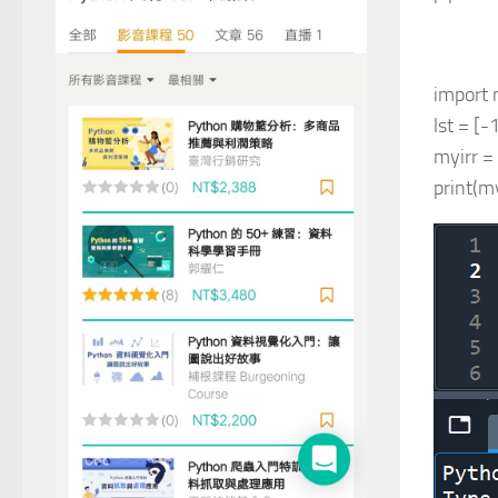
import 
lst = [-
myirr = 
print(my