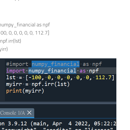
numpy_financial as npf
100, 0, 0, 0, 0, 0, 112.7]
npf.irr(lst)
irr)