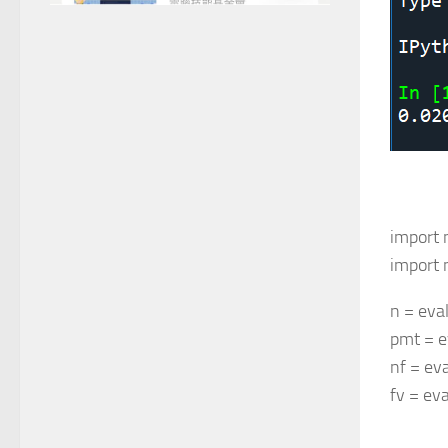
import 
import 
n = ev
pmt =
nf = 
fv = e