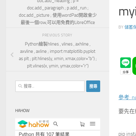
doc.add_heading ; p =
myir
doc.add_paragraph ; p.add_run ;
doc.add_picture ; 使用wordPad開啟會少
最後一個row,可以用免費的LibreOffice
BY
儲蓄
PREVIOUS STORY
Python繪製hlines , vlines , axhline ,
axvline , axline ; import matplotlib.pyplot
as plt ; plt.hlines(y, xmin, xmax,color=”b”) ;
plt.vlines(x, ymin, ymax,color=”r”)
搜
尋
參考: nu
關
鍵
要先在
HAHOW
字:
pip ins