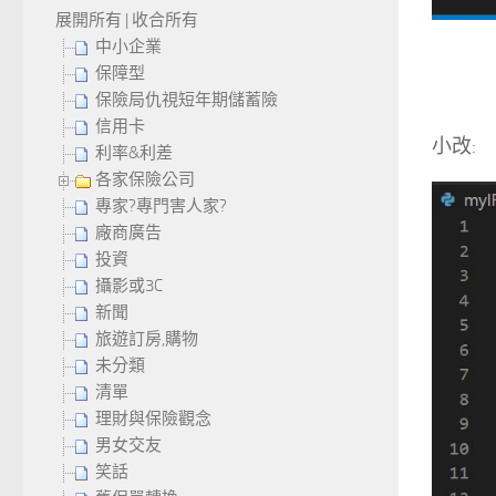
展開所有
|
收合所有
中小企業
保障型
保險局仇視短年期儲蓄險
信用卡
小改:
利率&利差
各家保險公司
專家?專門害人家?
廠商廣告
投資
攝影或3C
新聞
旅遊訂房,購物
未分類
清單
理財與保險觀念
男女交友
笑話