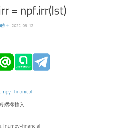
r = npf.irr(lst)
保險王
·
2022-09-12
mpy_finanical
終端機輸入
tall numpy-financial