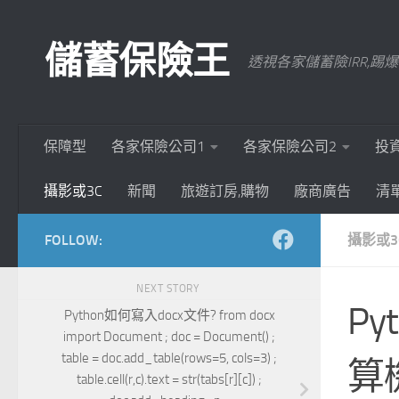
Skip to content
儲蓄保險王
透視各家儲蓄險IRR,
保障型
各家保險公司1
各家保險公司2
投
攝影或3C
新聞
旅遊訂房,購物
廠商廣告
清
FOLLOW:
攝影或3
NEXT STORY
Py
Python如何寫入docx文件? from docx
import Document ; doc = Document() ;
table = doc.add_table(rows=5, cols=3) ;
算機 
table.cell(r,c).text = str(tabs[r][c]) ;