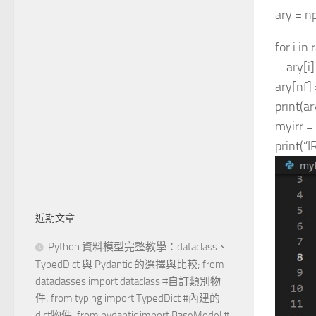
ary = n
for i in
ary[i]
ary[nf] 
print(ar
myirr = 
print(“I
近期文章
Python 資料模型完整教學：dataclass、
TypedDict 與 Pydantic 的選擇與比較; from
dataclasses import dataclass #自訂類別物
件; from typing import TypedDict #內建的
dict物件; from pydantic import BaseModel #