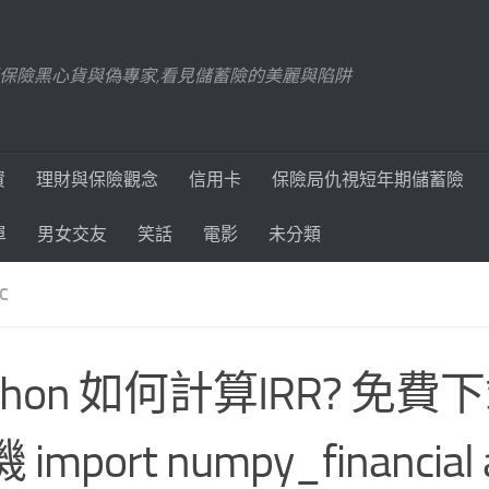
踢爆保險黑心貨與偽專家,看見儲蓄險的美麗與陷阱
資
理財與保險觀念
信用卡
保險局仇視短年期儲蓄險
單
男女交友
笑話
電影
未分類
C
thon 如何計算IRR? 免費
import numpy_financial a