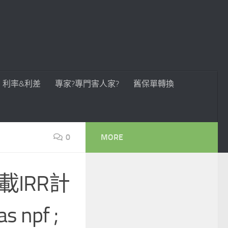
利率&利差
專家?專門害人家?
舊保單轉換
0
MORE
下載IRR計
s npf ;