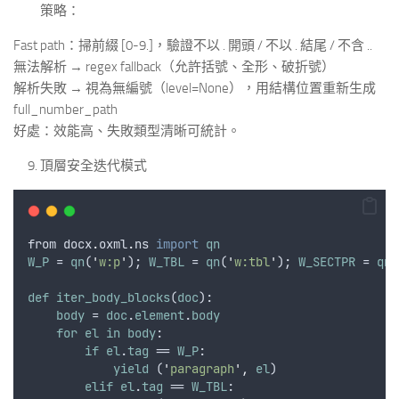
策略：
Fast path：掃前綴 [0-9.]，驗證不以 . 開頭 / 不以 . 結尾 / 不含 ..
無法解析 → regex fallback（允許括號、全形、破折號）
解析失敗 → 視為無編號（level=None），用結構位置重新生成
full_number_path
好處：效能高、失敗類型清晰可統計。
頂層安全迭代模式
from
docx
.
oxml
.
ns
import
qn
W_P
 = 
qn
(
'
w:p
'
); 
W_TBL
 = 
qn
(
'
w:tbl
'
); 
W_SECTPR
 = 
qn
(
def
iter_body_blocks
(
doc
):
body
 = 
doc
.
element
.
body
for
el
in
body
:
if
el
.
tag
 == 
W_P
:
yield
 (
'
paragraph
'
,
el
)
elif
el
.
tag
 == 
W_TBL
: