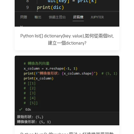
Python list[] dictionary{key: value},如何從兩個list,
建立一個dictionary?