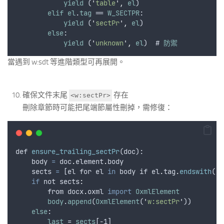
yield
 (
'
table
'
,
el
)
elif
el
.
tag
 == 
W_SECTPR
:
yield
 (
'
sectPr
'
,
el
)
else
:
yield
 (
'
unknown
'
,
el
)  # 
防禦
當遇到 w:sdt 等進階類型可再展開。
確保文件末尾
存在
<w:sectPr>
刪除章節時可能把尾端節屬性刪掉，需修復：
def
ensure_trailing_sectPr
(
doc
):
body
=
doc
.
element
.
body
sects
=
 [
el
for
el
in
body
if
el
.
tag
.
endswith
(
'
s
if
not
 sects
:
from
docx
.
oxml
import
OxmlElement
body
.
append
(
OxmlElement
(
'
w:sectPr
'
))
else
:
last
 = 
sects
[-1]