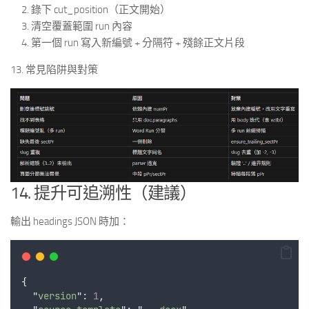
錄下 cut_position（正文開始）
清空覆蓋範圍 run 內容
第一個 run 寫入新編號 + 分隔符 + 殘餘正文片段
13. 常見陷阱與對策
14. 提升可追溯性（建議）
輸出 headings JSON 時加：
{
"
version
"
: 
1
,