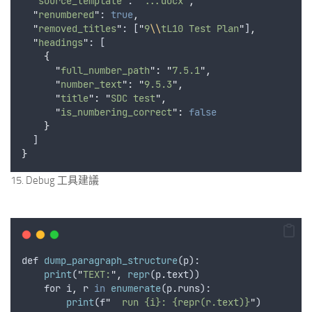
"
source_template
"
: 
"
...docx
"
,
"
renumbered
"
: 
true
,
"
removed_titles
"
: [
"
9
\\
tL10 Test Plan
"
]
,
"
headings
"
: [
{
"
full_number_path
"
:
"
7.5.1
"
,
"
number_text
"
:
"
9.5.3
"
,
"
title
"
:
"
SDC test
"
,
"
is_numbering_correct
"
:
false
}
  ]
}
15. Debug 工具建議
def
dump_paragraph_structure
(
p
):
print
(
"
TEXT:
"
,
repr
(
p
.
text
))
for
i
,
r
in
enumerate
(
p
.
runs
):
print
(
f
"
  run {i}: {repr(r.text)}
"
)