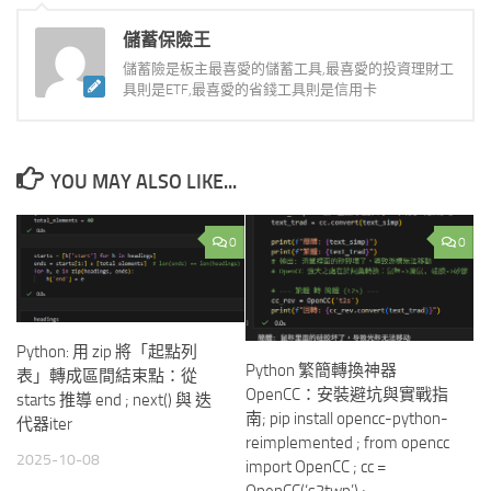
儲蓄保險王
儲蓄險是板主最喜愛的儲蓄工具,最喜愛的投資理財工
具則是ETF,最喜愛的省錢工具則是信用卡
YOU MAY ALSO LIKE...
0
0
Python: 用 zip 將「起點列
Python 繁簡轉換神器
表」轉成區間結束點：從
OpenCC：安裝避坑與實戰指
starts 推導 end ; next() 與 迭
南; pip install opencc-python-
代器iter
reimplemented ; from opencc
2025-10-08
import OpenCC ; cc =
OpenCC(‘s2twp’) ;