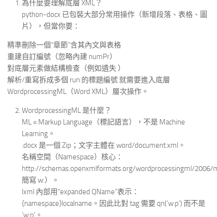
為什麼要理解底層 XML？
python-docx 已包裝大部分常用操作（新增段落、表格、圖
片），但當你要：
精準刪除一個“章節”含其內文與表格
重建自訂編號（忽略內建 numPr）
對底層元素做結構檢查（例如遺失 ）
解析/重寫拆成多個 run 的標題編號 就需要進入底層
WordprocessingML（Word XML）層次操作。
WordprocessingML 是什麼？
ML = Markup Language（標記語言），不是 Machine
Learning。
.docx 是一個 Zip；文字主體在 word/document.xml。
名稱空間（Namespace）核心：
http://schemas.openxmlformats.org/wordprocessingml/200
簡寫 w:）。
lxml 內部用“expanded QName”表示：
{namespace}localname。因此比對 tag 需要 qn(‘w:p’) 而不是
‘w:p’。