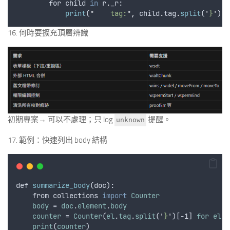
for
child
in
r
.
_r
:
print
(
"
    tag:
"
,
child
.
tag
.
split
(
'
}
'
)[
-
16. 何時要擴充頂層辨識
初期專案→ 可以不處理；只 log
提醒。
unknown
17. 範例：快速列出 body 結構
def
summarize_body
(
doc
):
from
collections
import
Counter
body
 = 
doc
.
element
.
body
counter
 = 
Counter
(
el
.
tag
.
split
(
'
}
'
)[-1] 
for
el
i
print
(
counter
)