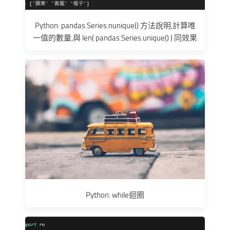
Python: pandas.Series.nunique() 方法說明,計算唯
一值的數量,與 len( pandas.Series.unique() ) 同效果
Python: while迴圈