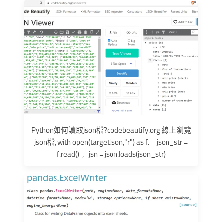
Python如何讀取json檔?codebeautify.org 線上瀏覽
json檔, with open(targetJson,"r") as f: json_str =
f.read() ; jsn = json.loads(json_str)