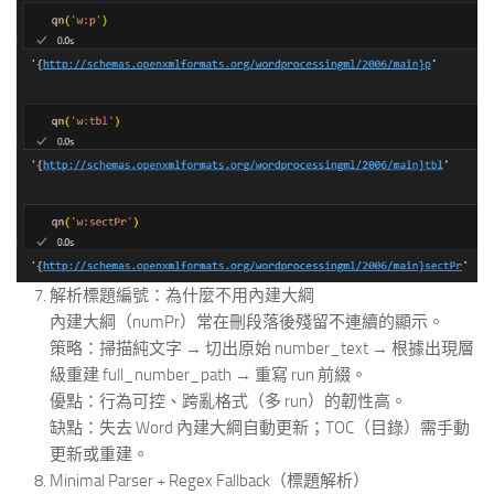
解析標題編號：為什麼不用內建大綱
內建大綱（numPr）常在刪段落後殘留不連續的顯示。
策略：掃描純文字 → 切出原始 number_text → 根據出現層
級重建 full_number_path → 重寫 run 前綴。
優點：行為可控、跨亂格式（多 run）的韌性高。
缺點：失去 Word 內建大綱自動更新；TOC（目錄）需手動
更新或重建。
Minimal Parser + Regex Fallback（標題解析）