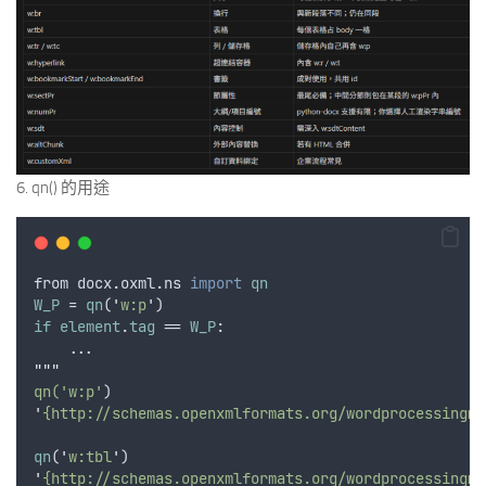
6. qn() 的用途
from
docx
.
oxml
.
ns
import
qn
W_P
 = 
qn
(
'
w:p
'
)
if
element
.
tag
 == 
W_P
:
    ...
"""
qn('w:p'
)
'
{http://schemas.openxmlformats.org/wordprocessingml
qn
(
'
w:tbl
'
)
'
{http://schemas.openxmlformats.org/wordprocessingml