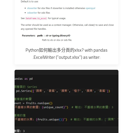
Python如何輸出多分頁的xlsx? with pandas
.ExcelWriter ("output.xlsx") as writer: