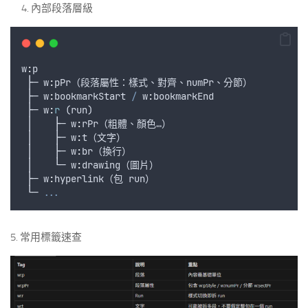
內部段落層級
w
:
p
 ├─ w
:
pPr
（
段落屬性
：
樣式
、
對齊
、
numPr
、
分節
）
 ├─ w
:
bookmarkStart
/
 w
:
bookmarkEnd
 ├─ w
:
r
 (
run
)
 │    ├─ w
:
rPr
（
粗體
、
顏色
…）
 │    ├─ w
:
t
（
文字
）
 │    ├─ w
:
br
（
換行
）
 │    └─ w
:
drawing
（
圖片
）
 ├─ w
:
hyperlink
（
包
run
）
 └─ 
...
5. 常用標籤速查