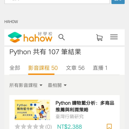
尋
關
鍵
HAHOW
字: