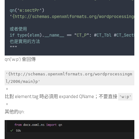
qn
(
'
w:sectPr
'
)
'
{http://schemas.openxmlformats.org/wordprocessingml
或者使用
if
type
(
elem
).
__name__
 == 
"
CT_P
"
: #
CT_Tbl
 #
CT_SectPr
也是實用的方法
"""
qn(‘w:p’) 會回傳
'{http://schemas.openxmlformats.org/wordprocessingm
l/2006/main}p'
。
比對 element.tag 時必須用 expanded QName；不要直接
'w:p'
。
其他的qn: