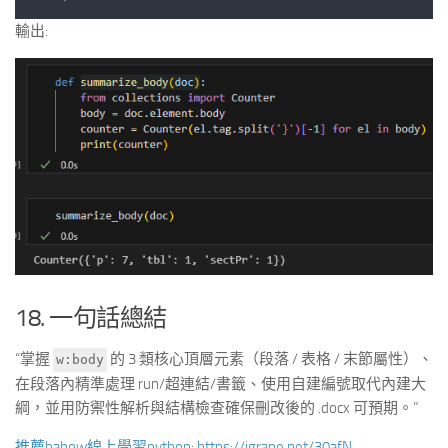
輸出:
18. 一句話總結
“掌握
的 3 類核心頂層元素（段落 / 表格 / 末節屬性）、
w:body
在段落內精準處理 run/超連結/書籤、使用自建編號取代內建大
綱，並用防禦性解析與結構檢查確保刪改後的 .docx 可預期。”
推薦hahow線上學習python
:
https://igrape.net/30afN