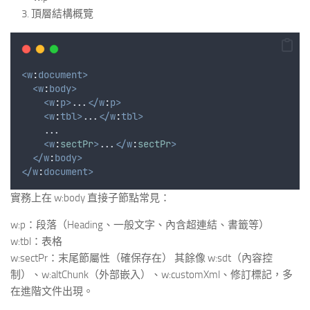
頂層結構概覽
<w
:
document>
<w
:
body>
<w
:
p>
...
</w
:
p>
<w
:
tbl>
...
</w
:
tbl>
    ...
<w
:
sectPr
>
...
</w
:
sectPr
>
</w
:
body>
</w
:
document>
實務上在 w:body 直接子節點常見：
w:p：段落（Heading、一般文字、內含超連結、書籤等）
w:tbl：表格
w:sectPr：末尾節屬性（確保存在） 其餘像 w:sdt（內容控
制）、w:altChunk（外部嵌入）、w:customXml、修訂標記，多
在進階文件出現。