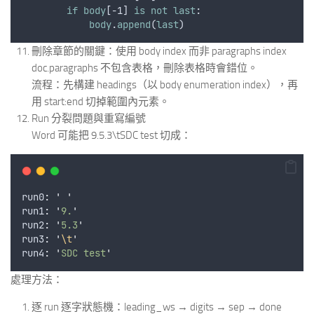
if
body
[-1] 
is
not
last
:
body
.
append
(
last
)
刪除章節的關鍵：使用 body index 而非 paragraphs index
doc.paragraphs 不包含表格，刪除表格時會錯位。
流程：先構建 headings（以 body enumeration index），再
用 start:end 切掉範圍內元素。
Run 分裂問題與重寫編號
Word 可能把 9.5.3\tSDC test 切成：
run0
:
'
'
run1
:
'
9.
'
run2
:
'
5.3
'
run3
:
'
\t
'
run4
:
'
SDC test
'
處理方法：
逐 run 逐字狀態機：leading_ws → digits → sep → done