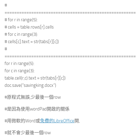
#
======================================================
# for r in range(5):
# cells = table.rows[r].cells
# for c in range(3):
# cells[c].text = str(tabs[r][c])
#
======================================================
for r in range(5):
for c in range(3):
table.cell(r,c).text = str(tabs[r][c])
doc.save(“savingking.docx”)
#原程式無誤,少最後一個row
#是因為使用wordPad開啟的關係
#用微軟的Word或
免費的LibreOffice
開,
#就不會少最後一個row