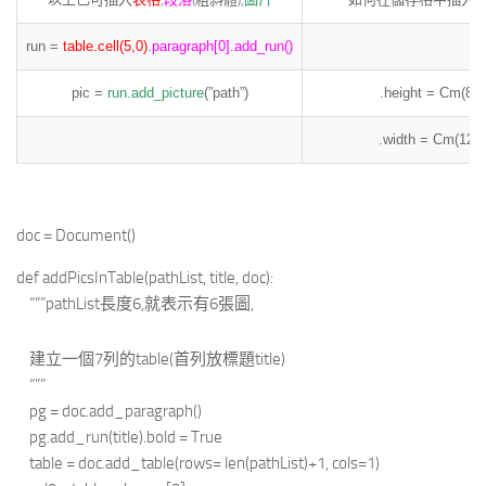
run =
table.cell(5,0)
.
paragraph[0].add_run()
pic =
run.add_picture
(”path”)
.height = Cm(8)
.width = Cm(12)
doc = Document()
def addPicsInTable(pathList, title, doc):
“””pathList長度6,就表示有6張圖,
建立一個7列的table(首列放標題title)
“””
pg = doc.add_paragraph()
pg.add_run(title).bold = True
table = doc.add_table(rows= len(pathList)+1, cols=1)