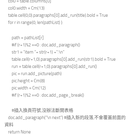
col0 = table.columns[0]
col0.width = Cm(13)
table.cell(0,0).paragraphs[0].add_run(title).bold = True
for r in range(0, len(pathList) ):
path = pathList[r]
#if (r+1)%2 ==0 : doc.add_paragraph()
str1 = “item “+ str(r+1) +”:\n”
table.cell(r+1,0).paragraphs[0].add_run(str1).bold = True
run = table.cell(r+1,0).paragraphs[0].add_run()
pic = run.add_picture(path)
pic.height = Cm(8)
pic.width = Cm(12)
#if (r+1)%2 ==0 : doc.add_page_break()
#插入換頁符號,沒辦法斷開表格
doc.add_paragraph(“\n next”) #插入新的段落,不會覆蓋前面的
資料
return None