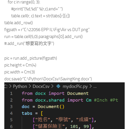
for c in range(0, 3):
#print(“(%d,%d)” %(r,c),end=” “)
table.cell(r, c).text = str(tabs[r][c])
table.add_row()
figpath = r”C:\22056 EPP IL\Fig\Air vs DUT.png”
run = table.cell(5,0).paragraphs[0].add_run()
#.add_run(“想要寫的文字”)
pic = run.add_picture(figpath)
pic.height = Cm(4)
pic.width = Cm(3)
doc.save(r”C:\Python\DocxCsv\SavingKing.docx”)