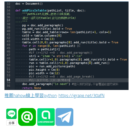
推薦hahow線上學習python
:
https://igrape.net/30afN