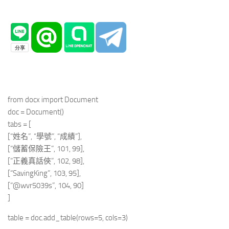
from docx import Document
doc = Document()
tabs = [
[“姓名”, “學號”, “成績”],
[“儲蓄保險王”, 101, 99],
[“正義真話俠”, 102, 98],
[“SavingKing”, 103, 95],
[“@wvr5039s”, 104, 90]
]
table = doc.add_table(rows=5, cols=3)