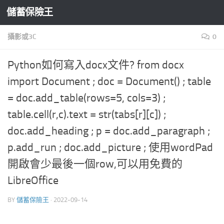
儲蓄保險王
Skip to content
攝影或3C
0
Python如何寫入docx文件? from docx
import Document ; doc = Document() ; table
= doc.add_table(rows=5, cols=3) ;
table.cell(r,c).text = str(tabs[r][c]) ;
doc.add_heading ; p = doc.add_paragraph ;
p.add_run ; doc.add_picture ; 使用wordPad
開啟會少最後一個row,可以用免費的
LibreOffice
BY
儲蓄保險王
·
2022-09-14