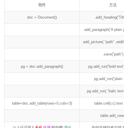
物件
方法
doc = Document()
.add_heading(“Title”
.add_paragraph(“A plain par
.add_picture( ”path” ,width 
.save(”path”)
pg = doc.add_paragraph()
pg.add_run(”bold text”) 
pg.add_run(”plain tex
pg.add_run( ”italic text” 
table=doc.add_table(rows=5,cols=3)
table.cell(r,c).text = 
table.add_row()
以上已可插入
表格
,
段落
(粗斜體),
圖片
如何在儲存格中插入圖