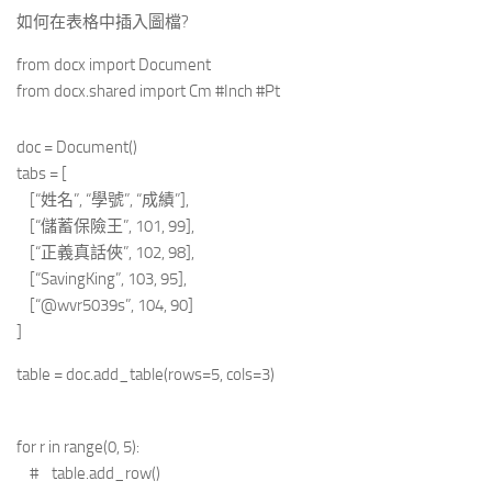
如何在表格中插入圖檔?
from docx import Document
from docx.shared import Cm #Inch #Pt
doc = Document()
tabs = [
[“姓名”, “學號”, “成績”],
[“儲蓄保險王”, 101, 99],
[“正義真話俠”, 102, 98],
[“SavingKing”, 103, 95],
[“@wvr5039s”, 104, 90]
]
table = doc.add_table(rows=5, cols=3)
for r in range(0, 5):
# table.add_row()