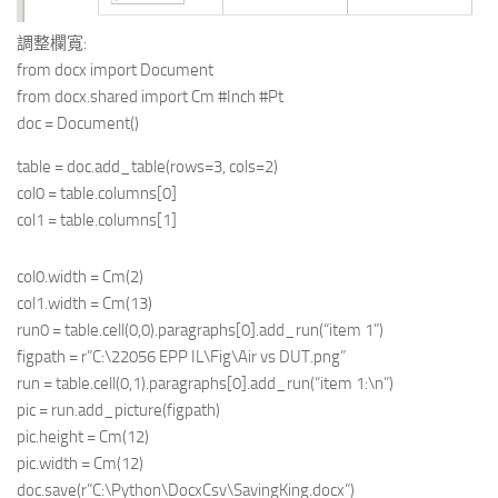
調整欄寬:
from docx import Document
from docx.shared import Cm #Inch #Pt
doc = Document()
table = doc.add_table(rows=3, cols=2)
col0 = table.columns[0]
col1 = table.columns[1]
col0.width = Cm(2)
col1.width = Cm(13)
run0 = table.cell(0,0).paragraphs[0].add_run(“item 1”)
figpath = r”C:\22056 EPP IL\Fig\Air vs DUT.png”
run = table.cell(0,1).paragraphs[0].add_run(“item 1:\n”)
pic = run.add_picture(figpath)
pic.height = Cm(12)
pic.width = Cm(12)
doc.save(r”C:\Python\DocxCsv\SavingKing.docx”)