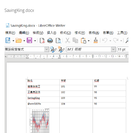
SavingKing.docx