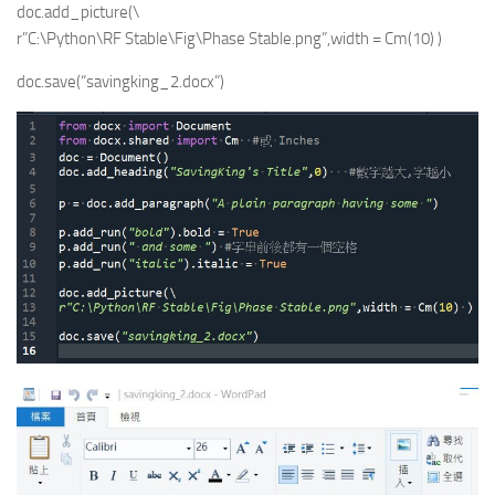
doc.add_picture(\
r”C:\Python\RF Stable\Fig\Phase Stable.png”,width = Cm(10) )
doc.save(“savingking_2.docx”)