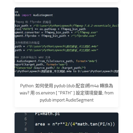
Python: 如何使用 pydub (dub:配音)將m4a 轉換為
wav? 用 os.environ [ "PATH" ] 設定環境變量; from
pydub import AudioSegment