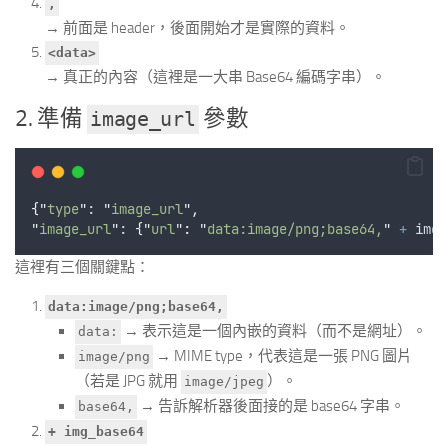
,
→ 前面是 header，後面開始才是實際的資料。
<data>
→ 真正的內容（這裡是一大串 Base64 編碼字串）。
2. 準備
參數
image_url
{
"
type
"
: 
"
image_url
"
,
"
image_url
"
: 
{
"
url
"
:
"
data:image/png;base64,
"
+
img_
這裡有三個關鍵點：
data:image/png;base64,
→ 表示這是一個內嵌的資料（而不是網址）。
data:
→ MIME type，代表這是一張 PNG 圖片
image/png
（若是 JPG 就用
）。
image/jpeg
→ 告訴解析器後面接的是 base64 字串。
base64,
+ img_base64