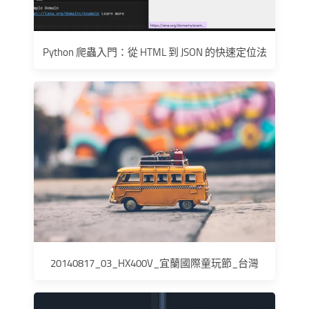
Python 爬蟲入門：從 HTML 到 JSON 的快速定位法
20140817_03_HX400V_宜蘭國際童玩節_台灣