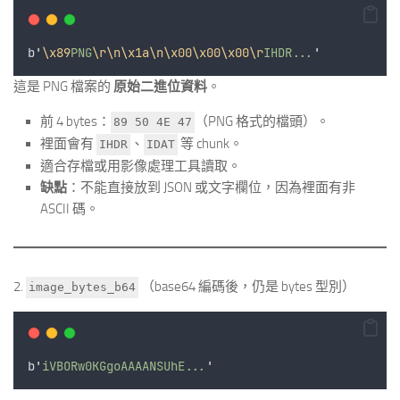
b
'
\x89
PNG
\r\n\x1a\n\x00\x00\x00\r
IHDR...
'
這是 PNG 檔案的
原始二進位資料
。
前 4 bytes：
（PNG 格式的檔頭）。
89 50 4E 47
裡面會有
、
等 chunk。
IHDR
IDAT
適合存檔或用影像處理工具讀取。
缺點
：不能直接放到 JSON 或文字欄位，因為裡面有非
ASCII 碼。
2.
（base64 編碼後，仍是 bytes 型別）
image_bytes_b64
b
'
iVBORw0KGgoAAAANSUhE...
'