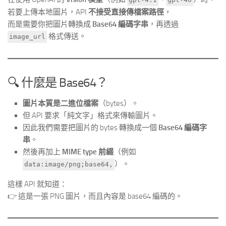
若要上傳本地圖片，API
不接受直接傳檔案路徑
，
而是需要你把圖片轉換成
Base64 編碼字串
，再透過
格式傳送。
image_url
🔍 什麼是 Base64？
圖片本質是二進位檔案
（bytes）。
但 API 要求「純文字」格式來傳輸圖片。
因此我們需要把圖片的 bytes 轉換成一個
Base64 編碼字
串
。
然後再加上
MIME type 前綴
（例如
）。
data:image/png;base64,
這樣 API 就知道：
👉 這是一張 PNG 圖片，而且內容是 base64 編碼的。