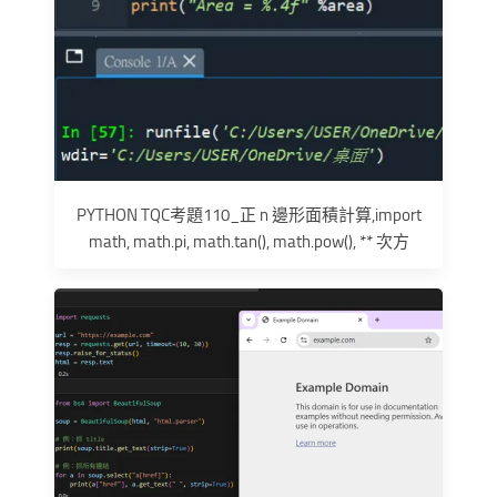
PYTHON TQC考題110_正 n 邊形面積計算,import
math, math.pi, math.tan(), math.pow(), ** 次方