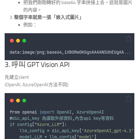
把我們剛剛轉好的 base64 字串拼接上去，這就是圖片
的內容。
整個字串就是一張「嵌入式圖片」
例如：
data
:
image
/
png
;
base64
,
iVBORw0KGgoAAAANSUhEUgAA
...
3. 呼叫 GPT Vision API
先建立client
(OpenAI, AzureOpenAI方法不同):
from
openai
import
OpenAI
,
AzureOpenAI
#
dic_api_key
為讀取外部資料
,
內含api
key等資料
if
config
[
"
Azure_LLM
"
]:
llm_config
 = 
dic_api_key
[
'
AzureOpenAI_gpt-4.1
'
]
model_LLM
 = 
llm_config
[
'
model
'
]                 