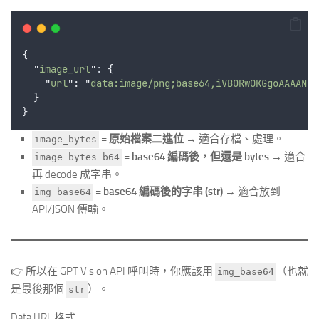
{
"
image_url
"
: 
{
"
url
"
:
"
data:image/png;base64,iVBORw0KGgoAAAANSU
}
}
=
原始檔案二進位
→ 適合存檔、處理。
image_bytes
=
base64 編碼後，但還是 bytes
→ 適合
image_bytes_b64
再 decode 成字串。
=
base64 編碼後的字串 (str)
→ 適合放到
img_base64
API/JSON 傳輸。
👉 所以在 GPT Vision API 呼叫時，你應該用
（也就
img_base64
是最後那個
）。
str
Data URL 格式