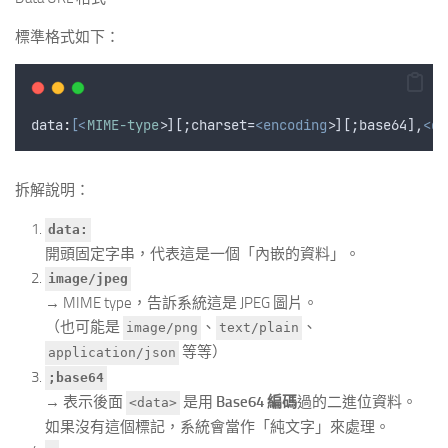
標準格式如下：
data
:
[
<
MIME-type
>
][;charset=
<encoding>
][;base64],
<da
拆解說明：
data:
開頭固定字串，代表這是一個「內嵌的資料」。
image/jpeg
→ MIME type，告訴系統這是 JPEG 圖片。
（也可能是
、
、
image/png
text/plain
等等）
application/json
;base64
→ 表示後面
是用
Base64 編碼
過的二進位資料。
<data>
如果沒有這個標記，系統會當作「純文字」來處理。