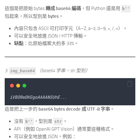
這個是把原始 bytes
轉成 base64 編碼
，但 Python 還是用
b''
包起來，所以型別是
bytes
。
內容只包含 ASCII 可打印字元（A–Z, a–z, 0–9, +, /, =）。
可以安全地放進 JSON / HTTP 傳輸。
缺點
：比原始檔案大約多 33%。
3.
（base64 字串，str 型別）
img_base64
iVBORw0KGgoAAAANSUhE
...
這是把上一步的
base64 bytes decode 成 UTF-8 字串
。
沒有
，型別是
。
b''
str
API（例如 OpenAI GPT Vision）通常要這種格式。
可以安全地放進 JSON，例如：