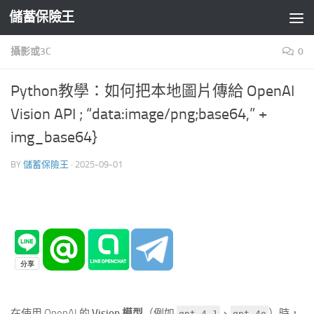
儲蓄保險王
Skip to content
攝影或3C
0
Python教學：如何把本地圖片傳給 OpenAI
Vision API ; “data:image/png;base64,” +
img_base64}
BY
儲蓄保險王
·
2025-09-01
在使用 OpenAI 的
Vision 模型
（例如
、
）時，
gpt-4.1
gpt-4o