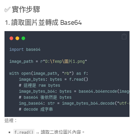
✅ 實作步驟
1. 讀取圖片並轉成 Base64
import
base64
image_path
 = 
r
"
D:
\T
emp
\圖
片1.png
"
with
open
(
image_path
,
"
rb
"
) 
as
f
:
image_bytes
: 
bytes
 = 
f
.
read
()                   
    # 
這裡是
raw
bytes
image_bytes_b64
: 
bytes
 = 
base64
.
b64encode
(
image_
    # 
base64
後依然是
bytes
img_base64
: 
str
 = 
image_bytes_b64
.
decode
(
"
utf-8
"
    # 
decode
成字串
這裡：
→ 讀取二進位圖片內容。
f.read()