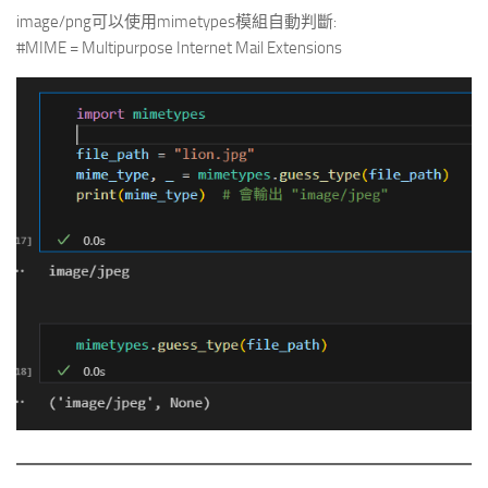
image/png可以使用mimetypes模組自動判斷:
#MIME = Multipurpose Internet Mail Extensions