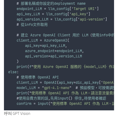
    # 
部署名稱或你設定的deployment
name
endpoint_LLM
 = 
llm_config
[
'
Target URI
'
]
api_key_LLM
 = 
llm_config
[
'
api_key
'
]
api_version_LLM
 = 
llm_config
[
'
api-version
'
]     
    # 
從info文件取用
    # 
建立
Azure
OpenAI
Client
用於
LLM
（
使用info中的a
client_LLM
 = 
AzureOpenAI
(
api_key
=
api_key_LLM
,
azure_endpoint
=
endpoint_LLM
,
api_version
=
api_version_LLM
    )
print
(
f
"
使用 Azure OpenAI 服務的 {model_LLM} 作為 
else
:
    # 
使用標準
OpenAI
API
client_LLM
 = 
OpenAI
(
api_key
=
dic_api_key
[
'
OpenAI
'
model_LLM
 = 
"
gpt-4.1-nano
"
  # 
預設模型
，
可按需調整
print
(
"
使用標準 OpenAI API 作為 LLM，請注意流量費用
    #
使用自費方案的話
,
先用input
() 
停住
,
待使用者確認
confirm
 = 
input
(
"
使用標準 OpenAI API 作為 LLM，
呼叫 GPT Vision