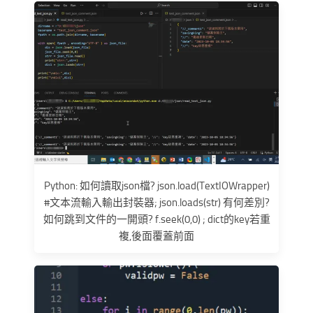
Python: 如何讀取json檔? json.load(TextIOWrapper)
#文本流輸入輸出封裝器; json.loads(str) 有何差別?
如何跳到文件的一開頭? f.seek(0,0) ; dict的key若重
複,後面覆蓋前面