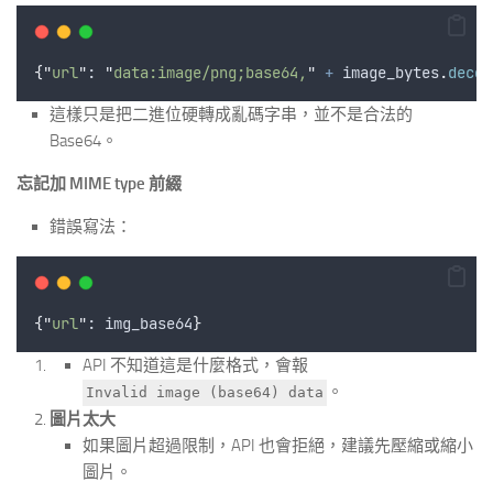
{
"
url
"
: 
"
data:image/png;base64,
"
+
image_bytes
.
decod
這樣只是把二進位硬轉成亂碼字串，並不是合法的
Base64。
忘記加 MIME type 前綴
錯誤寫法：
{
"
url
"
: 
img_base64
}
API 不知道這是什麼格式，會報
。
Invalid image (base64) data
圖片太大
如果圖片超過限制，API 也會拒絕，建議先壓縮或縮小
圖片。