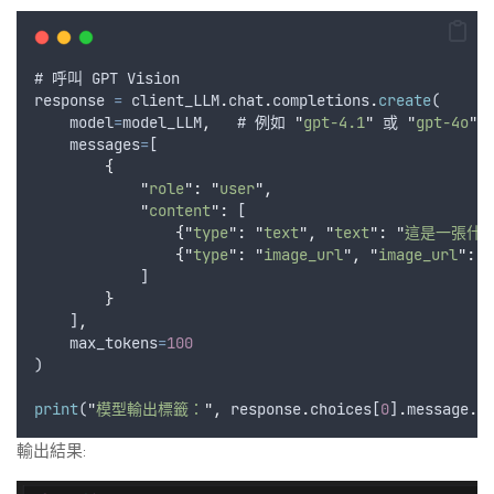
# 
呼叫
GPT
Vision
response
=
client_LLM
.
chat
.
completions
.
create
(
model
=
model_LLM
,
   # 
例如
"
gpt-4.1
"
或
"
gpt-4o
"
messages
=
[
{
"
role
"
:
"
user
"
,
"
content
"
:
 [
{
"
type
"
:
"
text
"
,
"
text
"
:
"
這是一張什麼樣的
{
"
type
"
:
"
image_url
"
,
"
image_url
"
:
{
            ]
}
    ]
,
max_tokens
=
100
)
print
(
"
模型輸出標籤：
"
,
response
.
choices
[
0
]
.
message
.
c
輸出結果: