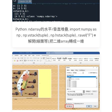
Python: ndarray的水平/垂直堆疊, import numpy as
np ; np.vstack(tuple) ; np.hstack(tuple) ; ravel("F") #
解開(線團等),把二維array轉成一維