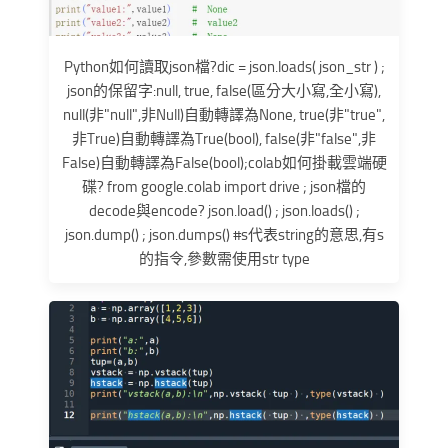
Python如何讀取json檔?dic = json.loads( json_str ) ;
json的保留字:null, true, false(區分大小寫,全小寫),
null(非"null",非Null)自動轉譯為None, true(非"true",
非True)自動轉譯為True(bool), false(非"false",非
False)自動轉譯為False(bool);colab如何掛載雲端硬
碟? from google.colab import drive ; json檔的
decode與encode? json.load() ; json.loads() ;
json.dump() ; json.dumps() #s代表string的意思,有s
的指令,參數需使用str type