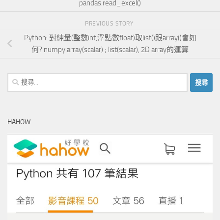
pandas.read_excel()
PREVIOUS STORY
Python: 對純量(整數int,浮點數float)取list()跟array()會如
何? numpy.array(scalar) ; list(scalar), 2D array的運算
搜
尋
關
鍵
HAHOW
字: