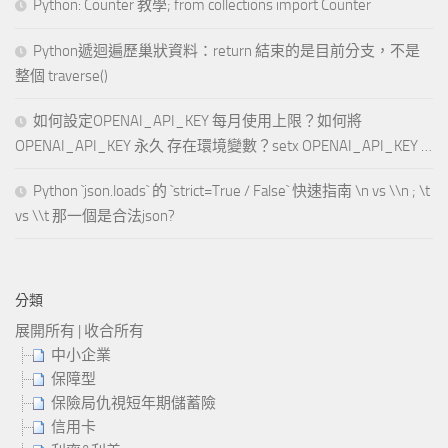
Python: Counter 教學; from collections import Counter
Python遞迴遍歷巢狀資料：return 結束的是目前分支，不是
整個 traverse()
如何設定OPENAI_API_KEY 每月使用上限？如何將
OPENAI_API_KEY 永久 存在環境變數？setx OPENAI_API_KEY …
Python `json.loads` 的 `strict=True / False` 快速指南 \n vs \\n ; \t
vs \\t 那一個是合法json?
分類
展開所有
|
收合所有
中小企業
保障型
保險局仇視短年期儲蓄險
信用卡