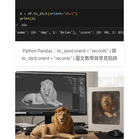
Python Pandas：to_json( orient = "records" ) 與
to_dict( orient = "records" ) 圖文教學與常見陷阱