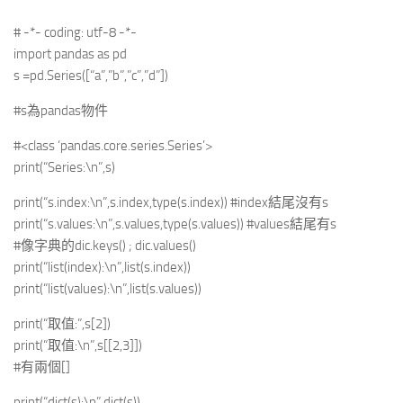
# -*- coding: utf-8 -*-
import pandas as pd
s =pd.Series([“a”,”b”,”c”,”d”])
#s為pandas物件
#<class ‘pandas.core.series.Series’>
print(“Series:\n”,s)
print(“s.index:\n”,s.index,type(s.index)) #index結尾沒有s
print(“s.values:\n”,s.values,type(s.values)) #values結尾有s
#像字典的dic.keys() ; dic.values()
print(“list(index):\n”,list(s.index))
print(“list(values):\n”,list(s.values))
print(“取值:”,s[2])
print(“取值:\n”,s[[2,3]])
#有兩個[]
print(“dict(s):\n”,dict(s))