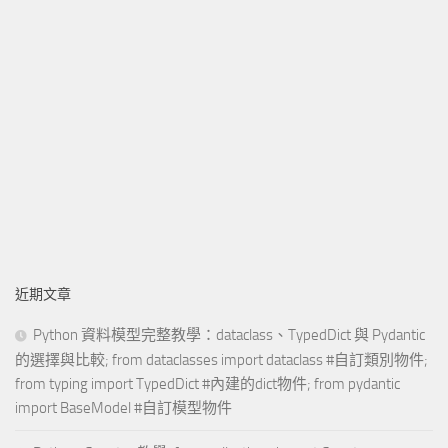
近期文章
Python 資料模型完整教學：dataclass、TypedDict 與 Pydantic
的選擇與比較; from dataclasses import dataclass #自訂類別物件;
from typing import TypedDict #內建的dict物件; from pydantic
import BaseModel #自訂模型物件