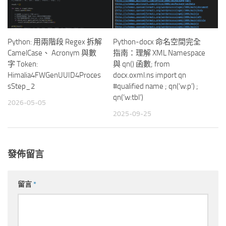
Python: 用兩階段 Regex 拆解
Python-docx 命名空間完全
CamelCase、 Acronym 與數
指南：理解 XML Namespace
字 Token:
與 qn() 函數; from
Himalia4FWGenUUID4Proces
docx.oxml.ns import qn
sStep_2
#qualified name ; qn(‘w:p’) ;
qn(‘w:tbl’)
2026-05-05
2025-09-25
發佈留言
留言
*