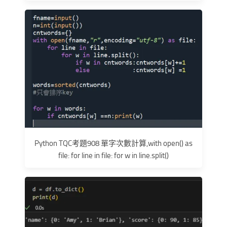
Python TQC考題908 單字次數計算,with open() as
file: for line in file: for w in line.split()