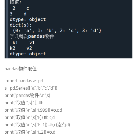
pandas物件取值:
import pandas as pd
s =pd.Series([“a”,”b”,”c”,”d”])
print(“pandas物件:\n”,s)
print(“取值:”,s[1]) #b
print(“取值:\n”,s[1:999]) #b,c,d
print(“取值:\n”,s[1:]) #b,c,d
print(“取值:\n”,s[1:-1]) #b,c(沒有d)
print(“取值:\n”,s[1::2]) #b,d