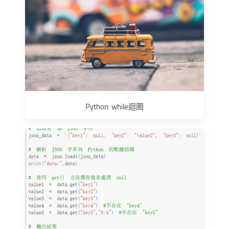
Python: while迴圈