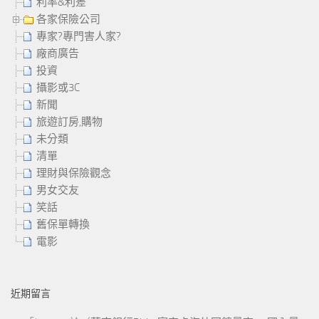
利率&利差
各家保險公司
專家?專門害人家?
廠商廣告
投資
攝影或3C
新聞
旅遊訂房,購物
未分類
清單
理財與保險觀念
男女交友
笑話
舊保單轉換
電影
近期留言