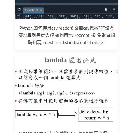
Python:如何使用csv.reader() 讀取csv檔案?若該檔
案奇異列長度太短,如何用try:~except:~避免取直欄
時出現IndexError: list index out of range?