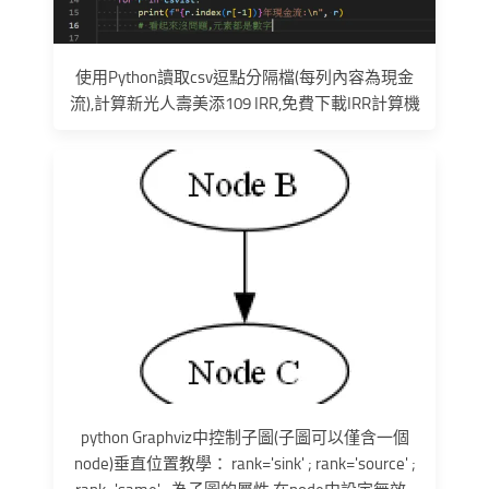
使用Python讀取csv逗點分隔檔(每列內容為現金
流),計算新光人壽美添109 IRR,免費下載IRR計算機
python Graphviz中控制子圖(子圖可以僅含一個
node)垂直位置教學： rank='sink' ; rank='source' ;