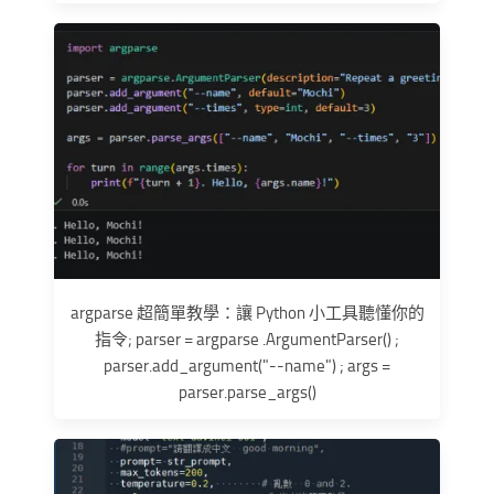
argparse 超簡單教學：讓 Python 小工具聽懂你的
指令; parser = argparse .ArgumentParser() ;
parser.add_argument("--name") ; args =
parser.parse_args()