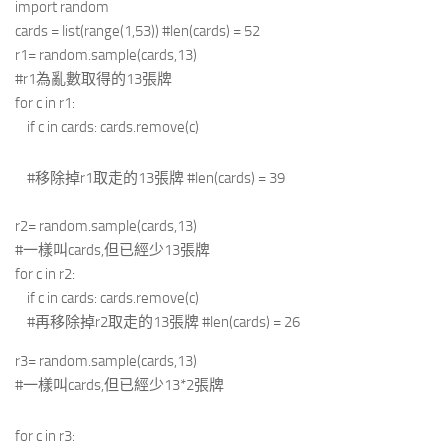
import random
cards = list(range(1,53)) #len(cards) = 52
r1= random.sample(cards,13)
#r1為亂數取得的13張牌
for c in r1:
if c in cards: cards.remove(c)
#移除掉r1取走的13張牌 #len(cards) = 39
r2= random.sample(cards,13)
#一樣叫cards,但已經少13張牌
for c in r2:
if c in cards: cards.remove(c)
#再移除掉r2取走的13張牌 #len(cards) = 26
r3= random.sample(cards,13)
#一樣叫cards,但已經少13*2張牌
for c in r3: