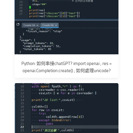
Python: 如何串接chatGPT? import openai ; res =
openai.Completion.create() ; 如何處理unicode?