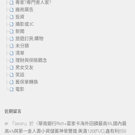
專家?專門害人家?
廠商廣告
投資
攝影或3C
新聞
旅遊訂房,購物
未分類
清單
理財與保險觀念
男女交友
笑話
舊保單轉換
電影
近期留言
「
Jason
」於〈
華南銀行Rich+富家卡海外回饋最高5%,國內最
高4%與第一金人壽小資儲蓄神單雙雄:美滿120(FUC),鑫有利(ISI)