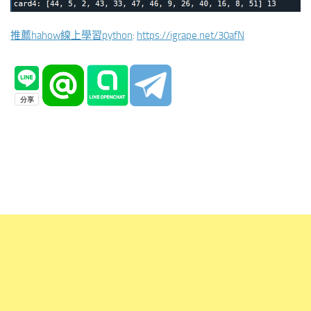
推薦hahow線上學習python
:
https://igrape.net/30afN