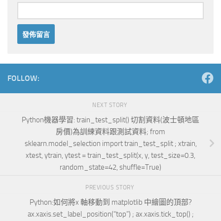
Alternative:
FOLLOW:
NEXT STORY
Python機器學習: train_test_split() 切割資料(波士頓地區
房價)為訓練資料跟測試資料; from
sklearn.model_selection import train_test_split ; xtrain,
xtest, ytrain, ytest = train_test_split(x, y, test_size=0.3,
random_state=42, shuffle=True)
PREVIOUS STORY
Python:如何將x 軸移動到 matplotlib 中繪圖的頂部?
ax.xaxis.set_label_position(“top”) ; ax.xaxis.tick_top() ;