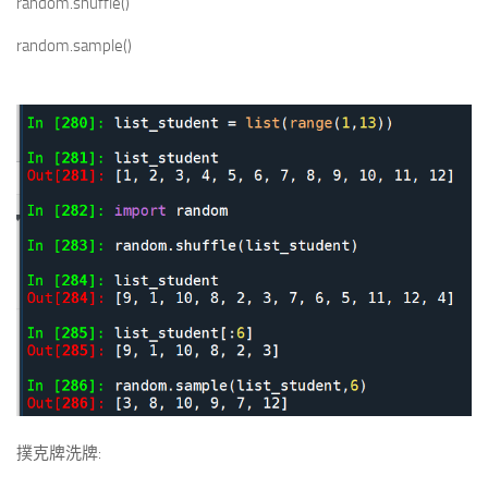
random.shuffle()
random.sample()
撲克牌洗牌: