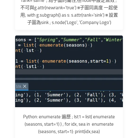
rank='same' ; 為子圖的屬性,在node中設定無效 ;
不可與g.attr(newrank='true') #子圖同高度 一起使
用; with g.subgraph() as s: s.attr(rank='sink') # 設置
子圖為sink ; s.node('Logo', 'Company Logo')
Python: enumerate 遍歷 ; lst1 = list( enumerate
(seasons, start=1) ) ; for idx, sea in enumerate
(seasons, start=1): print(idx,sea)