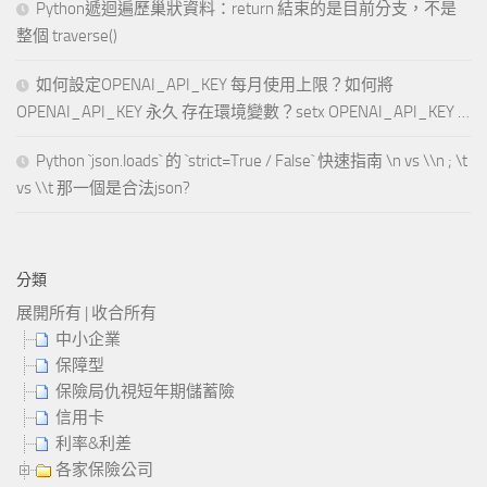
Python遞迴遍歷巢狀資料：return 結束的是目前分支，不是
整個 traverse()
如何設定OPENAI_API_KEY 每月使用上限？如何將
OPENAI_API_KEY 永久 存在環境變數？setx OPENAI_API_KEY …
Python `json.loads` 的 `strict=True / False` 快速指南 \n vs \\n ; \t
vs \\t 那一個是合法json?
分類
展開所有
|
收合所有
中小企業
保障型
保險局仇視短年期儲蓄險
信用卡
利率&利差
各家保險公司