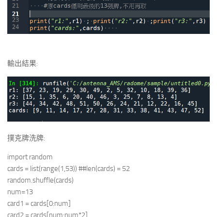
輸出結果:
撲克牌洗牌:
import random
cards = list(range(1,53)) ##len(cards) = 52
random.shuffle(cards)
num=13
card1 = cards[0:num]
card2 = cards[num:num*2]