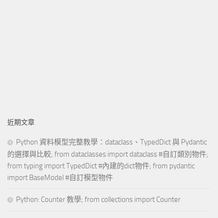
近期文章
Python 資料模型完整教學：dataclass、TypedDict 與 Pydantic
的選擇與比較; from dataclasses import dataclass #自訂類別物件;
from typing import TypedDict #內建的dict物件; from pydantic
import BaseModel #自訂模型物件
Python: Counter 教學; from collections import Counter