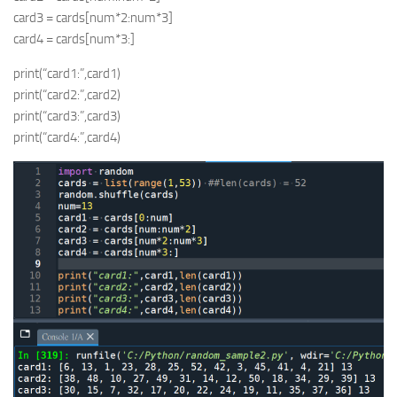
card3 = cards[num*2:num*3]
card4 = cards[num*3:]
print(“card1:”,card1)
print(“card2:”,card2)
print(“card3:”,card3)
print(“card4:”,card4)