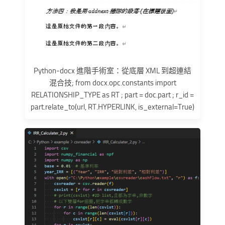
Python-docx 進階手術室：從底層 XML 到超連結
混合技; from docx.opc.constants import
RELATIONSHIP_TYPE as RT ; part = doc.part ; r_id =
part.relate_to(url, RT.HYPERLINK, is_external=True)