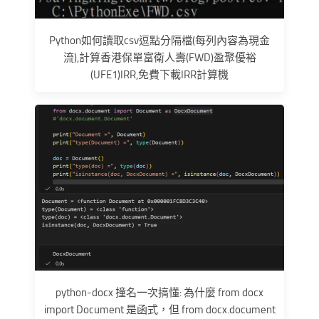
Python如何讀取csv逗點分隔檔(每列內容為現金
流),計算香港保單富衛人壽(FWD)盈聚優裕
(UFE1)IRR,免費下載IRR計算機
python-docx 撞名一次搞懂: 為什麼 from docx
import Document 是函式，但 from docx.document