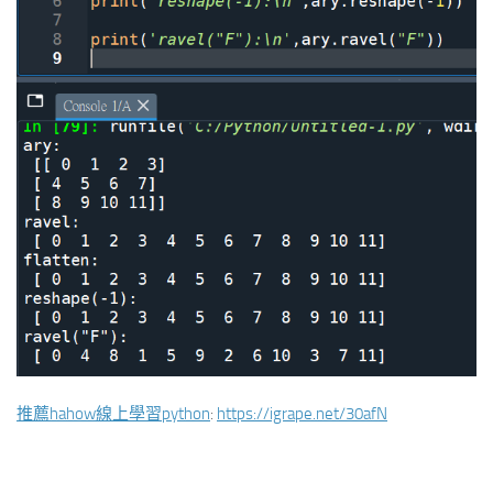
推薦hahow線上學習python
:
https://igrape.net/30afN