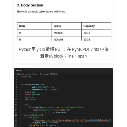
Python用 yield 拆解 PDF：在 PyMuPDF / fitz 中優
雅走訪 block、line、span