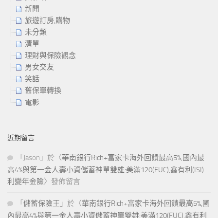
新聞
旅遊訂房,購物
未分類
清單
理財與保險觀念
男女交友
笑話
舊保單轉換
電影
近期留言
「
Jason
」於〈
華南銀行Rich+富家卡海外回饋最高5%,國內最
高4%與第一金人壽小資儲蓄神單雙雄:美滿120(FUC),鑫有利(ISI)
利變年金險
〉發佈留言
「
儲蓄保險王
」於〈
華南銀行Rich+富家卡海外回饋最高5%,國
內最高4%與第一金人壽小資儲蓄神單雙雄:美滿120(FUC),鑫有利