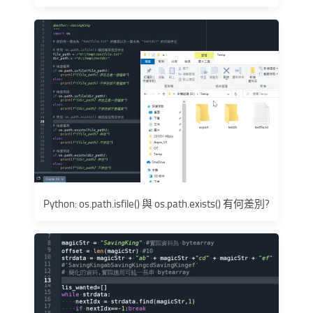
Python: os.path.isfile() 與 os.path.exists() 有何差別?