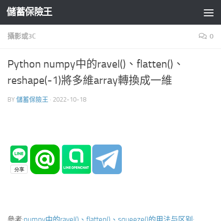
儲蓄保險王
Skip to content
攝影或3C
0
Python numpy中的ravel()、flatten()、
reshape(-1)將多維array轉換成一維
BY
儲蓄保險王
·
2022-10-18
參考:
numpy中的ravel()、flatten()、squeeze()的用法与区别: