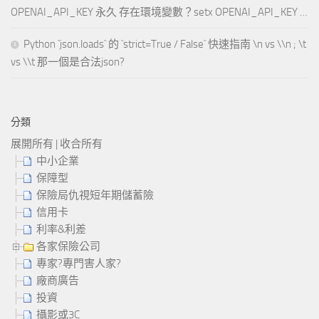
OPENAI_API_KEY 永久 存在環境變數？setx OPENAI_API_KEY …
Python `json.loads` 的 `strict=True / False` 快速指南 \n vs \\n ; \t
vs \\t 那一個是合法json?
分類
展開所有
|
收合所有
中小企業
保障型
保險局仇視短年期儲蓄險
信用卡
利率&利差
各家保險公司
專家?專門害人家?
廠商廣告
投資
攝影或3C