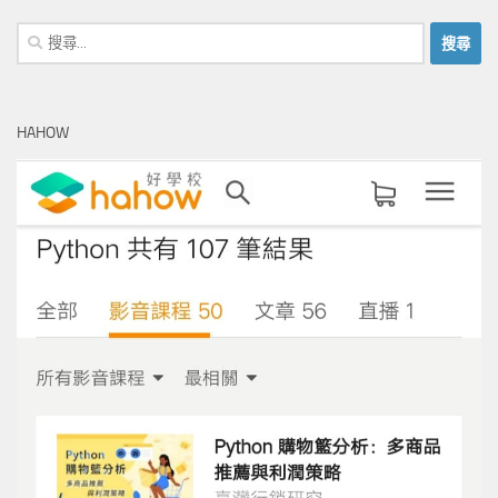
搜
尋
關
鍵
HAHOW
字: