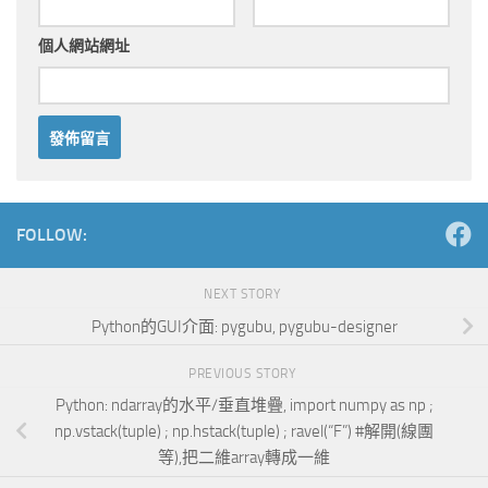
個人網站網址
Alternative:
FOLLOW:
NEXT STORY
Python的GUI介面: pygubu, pygubu-designer
PREVIOUS STORY
Python: ndarray的水平/垂直堆疊, import numpy as np ;
np.vstack(tuple) ; np.hstack(tuple) ; ravel(“F”) #解開(線團
等),把二維array轉成一維