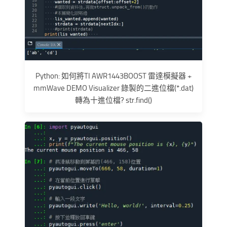
Python: 如何將TI AWR1443BOOST 雷達模擬器 +
mmWave DEMO Visualizer 錄製的二進位檔(*.dat)
轉為十進位檔? str.find()