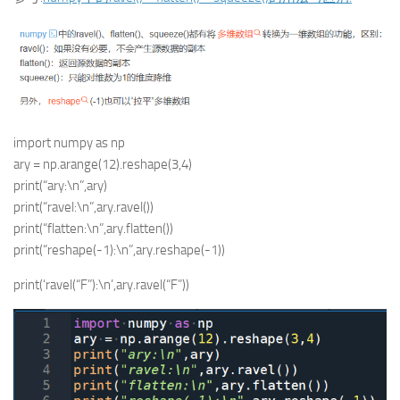
import numpy as np
ary = np.arange(12).reshape(3,4)
print(“ary:\n”,ary)
print(“ravel:\n”,ary.ravel())
print(“flatten:\n”,ary.flatten())
print(“reshape(-1):\n”,ary.reshape(-1))
print(‘ravel(“F”):\n’,ary.ravel(“F”))