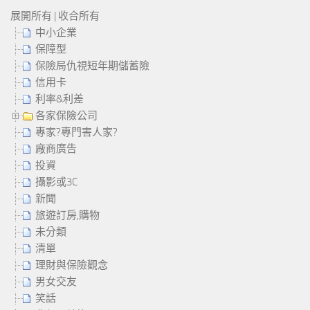
展開所有
|
收合所有
中小企業
保障型
保險局仇視短年期儲蓄險
信用卡
利率&利差
各家保險公司
專家?專門害人家?
廠商廣告
投資
攝影或3C
新聞
旅遊訂房,購物
未分類
清單
理財與保險觀念
男女交友
笑話