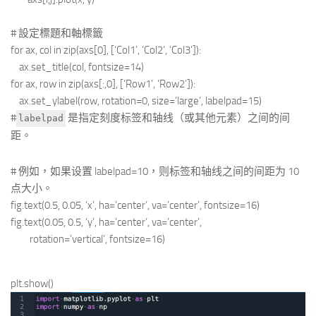
# 設定標題和軸標籤
for ax, col in zip(axs[0], [‘Col1’, ‘Col2’, ‘Col3’]):
ax.set_title(col, fontsize=14)
for ax, row in zip(axs[:,0], [‘Row1’, ‘Row2’]):
ax.set_ylabel(row, rotation=0, size=’large’, labelpad=15)
#
是指定刻度标签和轴线（或其他元素）之间的间
labelpad
距。
# 例如，如果设置 labelpad=10，则标签和轴线之间的间距为 10
点大小。
fig.text(0.5, 0.05, ‘x’, ha=’center’, va=’center’, fontsize=16)
fig.text(0.05, 0.5, ‘y’, ha=’center’, va=’center’,
rotation=’vertical’, fontsize=16)
plt.show()