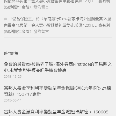
內最高4%與第一金人壽小資儲蓄神單雙雄:美滿120(FUC),鑫有利
(ISI)利變年金險
〉發佈留言
「
儲蓄保險王
」於〈
華南銀行Rich+富家卡海外回饋最高5%,國
內最高4%與第一金人壽小資儲蓄神單雙雄:美滿120(FUC),鑫有利
(ISI)利變年金險
〉發佈留言
熱門討論
免費的最貴!你被愚弄了嗎?海外券商Firstrade的司馬昭之
心,永豐金證券複委託手續費優惠
2018-12-25
富邦人壽金享利利率變動型年金保險(SAK,六年IRR>2%練
習題)_150717更新
2015-05-14
富邦人壽金滿意利率變動型年金險(密碼解密，160605