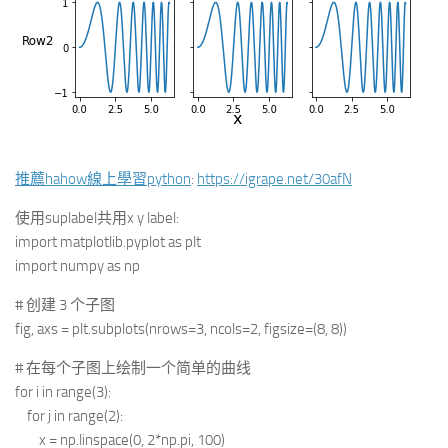
推薦hahow線上學習python
:
https://igrape.net/30afN
使用suplabel共用x y label:
import matplotlib.pyplot as plt
import numpy as np
# 创建 3 个子图
fig, axs = plt.subplots(nrows=3, ncols=2, figsize=(8, 8))
# 在每个子图上绘制一个简单的曲线
for i in range(3):
for j in range(2):
x = np.linspace(0, 2*np.pi, 100)