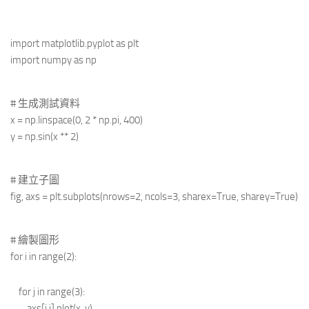
import matplotlib.pyplot as plt
import numpy as np
# 生成測試資料
x = np.linspace(0, 2 * np.pi, 400)
y = np.sin(x ** 2)
# 建立子圖
fig, axs = plt.subplots(nrows=2, ncols=3, sharex=True, sharey=True)
# 繪製圖形
for i in range(2):
for j in range(3):
axs[i,j].plot(x, y)