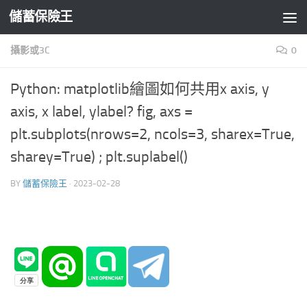
儲蓄保險王
Skip to content
攝影或3C
0
Python: matplotlib繪圖如何共用x axis, y
axis, x label, ylabel? fig, axs =
plt.subplots(nrows=2, ncols=3, sharex=True,
sharey=True) ; plt.suplabel()
BY
儲蓄保險王
·
2023-02-28