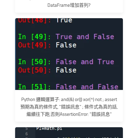
DataFrame增加首列?
Python 邏輯運算子: and(&) or(|) xor(^) not ; assert
預期為真的條件式, "錯誤訊息" ; 條件式為真的話,
繼續往下跑,否則AssertionError: "錯誤訊息"