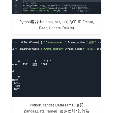
Python容器(list, tuple, set, dict)的CRUD(Create,
Read, Update, Delete)
Python: pandas.DataFrame([ ]) 與
pandas.DataFrame([[ ]]) 的差別? 如何為