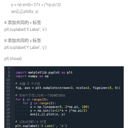
y = np.sin((i+1)*x + j*np.pi/2)
axs[i,j].plot(x, y)
# 添加共同的 x 标签
plt.suplabel(‘X Label’, ‘x’)
# 添加共同的 y 标签
plt.suplabel(‘Y Label’, ‘y’)
plt.show()