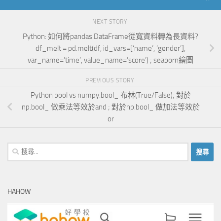
NEXT STORY
Python: 如何將pandas.DataFrame從寬資料轉為長資料?
df_melt = pd.melt(df, id_vars=[‘name’, ‘gender’],
var_name=’time’, value_name=’score’) ; seaborn繪圖
PREVIOUS STORY
Python bool vs numpy.bool_ 布林(True/False); 對於
np.bool_ 做乘法等效於and ; 對於np.bool_ 做加法等效於
or
搜
尋
關
鍵
HAHOW
字: