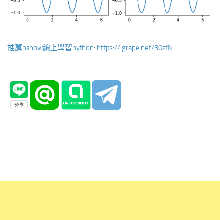
推薦hahow線上學習python
:
https://igrape.net/30afN