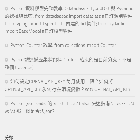
Python 資料模型完整教學：dataclass、TypedDict 與 Pydantic
的選擇與比較; from dataclasses import dataclass #自訂類別物件;
from typing import TypedDict #內建的dict物件; from pydantic
import BaseModel #自訂模型物件
Python: Counter 教學; from collections import Counter
Python遞迴遍歷巢狀資料：return 結束的是目前分支，不是
整個 traverse()
如何設定OPENAI_API_KEY 每月使用上限？如何將
OPENAI_API_KEY 永久 存在環境變數？setx OPENAI_API_KEY …
Python `json.loads` 的 `strict=True / False` 快速指南 \n vs \\n ; \t
vs \\t 那一個是合法json?
分類