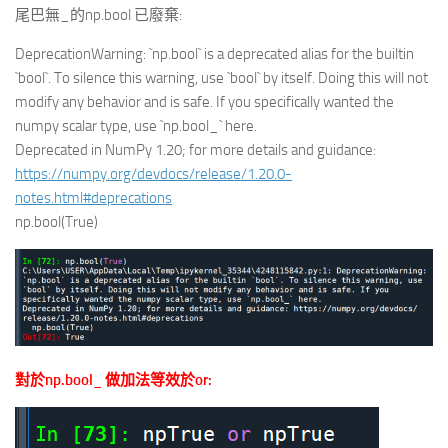
尾巴無_的np.bool 已廢棄:
DeprecationWarning: `np.bool` is a deprecated alias for the builtin
`bool`. To silence this warning, use `bool` by itself. Doing this will not
modify any behavior and is safe. If you specifically wanted the
numpy scalar type, use `np.bool_` here.
Deprecated in NumPy 1.20; for more details and guidance:
https://numpy.org/devdocs/release/1.20.0-
notes.html#deprecations
np.bool(True)
對於np.bool_ 做加法等效於or: