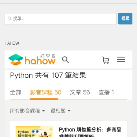
搜
尋
關
鍵
HAHOW
字: