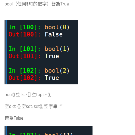
bool（任何非0的數字）皆為True
bool() 空list: [],空tuple: (),
空dict: {},空set: set(), 空字串: “”
皆為False: