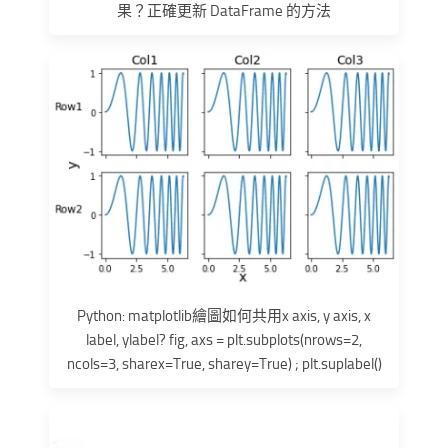
果？正確更新 DataFrame 的方法
Python: matplotlib繪圖如何共用x axis, y axis, x
label, ylabel? fig, axs = plt.subplots(nrows=2,
ncols=3, sharex=True, sharey=True) ; plt.suplabel()