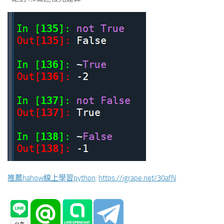
推薦hahow線上學習python
:
https://igrape.net/30afN