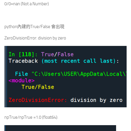
0/0=nan (Not a Number)
python內建的True/False 會出現
ZeroDivisionError: division by zero
npTrue/npTrue =1.0 (float64):