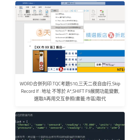
WORD合併列印:TQC考題510,三天二夜自由行,Skip
Record If : 地址 不等於 A*,SHIFT F9展開功能變數,
選取A再用交互參照(書籤:市區)取代