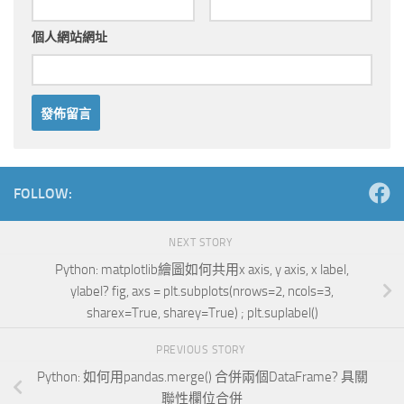
個人網站網址
Alternative:
FOLLOW:
NEXT STORY
Python: matplotlib繪圖如何共用x axis, y axis, x label,
ylabel? fig, axs = plt.subplots(nrows=2, ncols=3,
sharex=True, sharey=True) ; plt.suplabel()
PREVIOUS STORY
Python: 如何用pandas.merge() 合併兩個DataFrame? 具關
聯性欄位合併