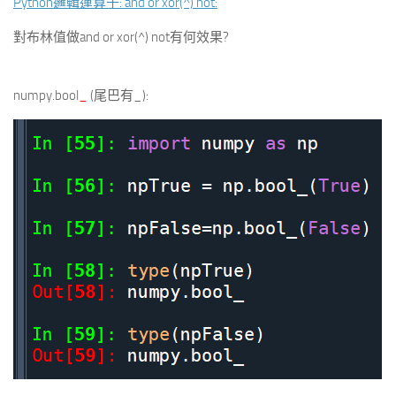
Python邏輯運算子: and or xor(^) not:
對布林值做and or xor(^) not有何效果?
numpy.bool
_
(尾巴有_):