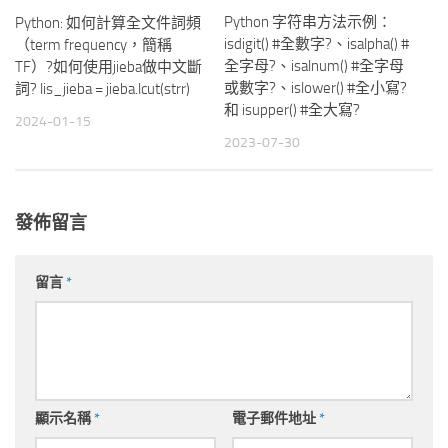
Python 字符串方法示例：
Python: 如何計算全文件詞頻
isdigit() #全數字?、isalpha() #
（term frequency，簡稱
全字母?、isalnum() #全字母
TF）?如何使用jieba做中文斷
或數字?、islower() #全小寫?
詞? lis_jieba = jieba.lcut(strr)
和 isupper() #全大寫?
2024-01-15
2023-07-30
發佈留言
留言
*
顯示名稱
*
電子郵件地址
*