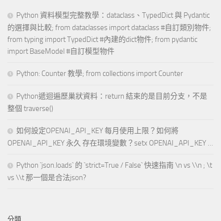
Python 資料模型完整教學：dataclass、TypedDict 與 Pydantic
的選擇與比較; from dataclasses import dataclass #自訂類別物件;
from typing import TypedDict #內建的dict物件; from pydantic
import BaseModel #自訂模型物件
Python: Counter 教學; from collections import Counter
Python遞迴遍歷巢狀資料：return 結束的是目前分支，不是
整個 traverse()
如何設定OPENAI_API_KEY 每月使用上限？如何將
OPENAI_API_KEY 永久 存在環境變數？setx OPENAI_API_KEY …
Python `json.loads` 的 `strict=True / False` 快速指南 \n vs \\n ; \t
vs \\t 那一個是合法json?
分類