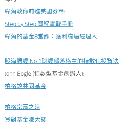
綠角教你前進美國券商:
Step by Step 圖解實戰手冊
綠角的基金8堂課：獲利贏過經理人
股海勝經:No.1財經部落格主的指數化投資法
John Bogle (指數型基金創辦人):
柏格談共同基金
柏格常贏之道
買對基金賺大錢