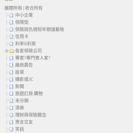
展開所有
|
收合所有
中小企業
保障型
保險局仇視短年期儲蓄險
信用卡
利率&利差
各家保險公司
專家?專門害人家?
廠商廣告
投資
攝影或3C
新聞
旅遊訂房,購物
未分類
清單
理財與保險觀念
男女交友
笑話