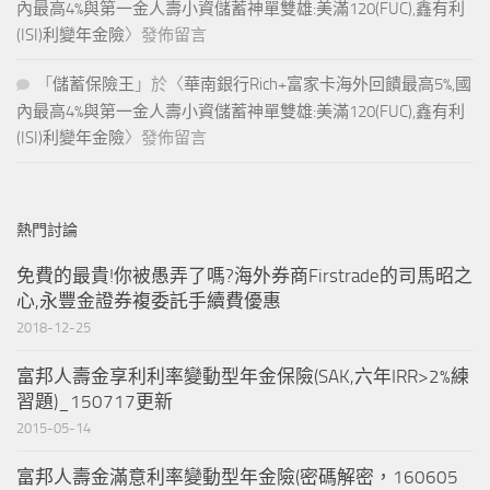
內最高4%與第一金人壽小資儲蓄神單雙雄:美滿120(FUC),鑫有利
(ISI)利變年金險
〉發佈留言
「
儲蓄保險王
」於〈
華南銀行Rich+富家卡海外回饋最高5%,國
內最高4%與第一金人壽小資儲蓄神單雙雄:美滿120(FUC),鑫有利
(ISI)利變年金險
〉發佈留言
熱門討論
免費的最貴!你被愚弄了嗎?海外券商Firstrade的司馬昭之
心,永豐金證券複委託手續費優惠
2018-12-25
富邦人壽金享利利率變動型年金保險(SAK,六年IRR>2%練
習題)_150717更新
2015-05-14
富邦人壽金滿意利率變動型年金險(密碼解密，160605