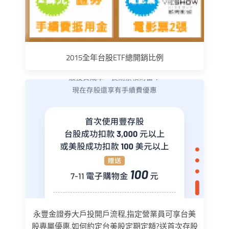
2015全年台股ETF總開銷比例
永豐金證券大戶投開戶流程,指定營業員可享台美
股專屬優惠,如何約定台美股定期定額?送首次存股