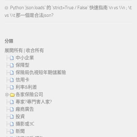
Python `json.loads` 的 `strict=True / False` 快速指南 \n vs \\n ; \t
vs \\t 那一個是合法json?
分類
展開所有
|
收合所有
中小企業
保障型
保險局仇視短年期儲蓄險
信用卡
利率&利差
各家保險公司
專家?專門害人家?
廠商廣告
投資
攝影或3C
新聞