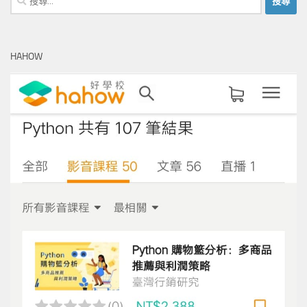
尋
關
鍵
HAHOW
字: