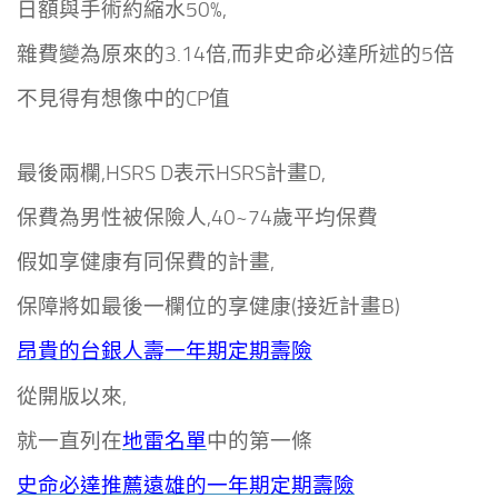
日額與手術約縮水50%,
雜費變為原來的3.14倍,而非史命必達所述的5倍
不見得有想像中的CP值
最後兩欄,HSRS D表示HSRS計畫D,
保費為男性被保險人,40~74歲平均保費
假如享健康有同保費的計畫,
保障將如最後一欄位的享健康(接近計畫B)
昂貴的台銀人壽一年期定期壽險
從開版以來,
就一直列在
地雷名單
中的第一條
史命必達推薦遠雄的一年期定期壽險