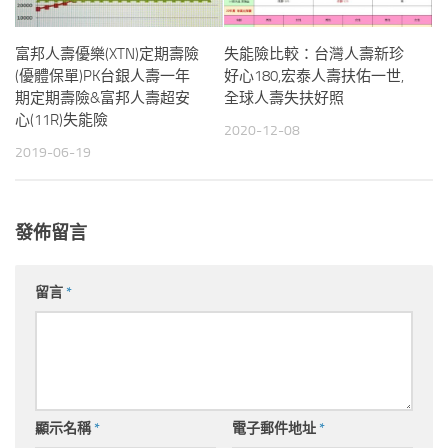
富邦人壽優樂(XTN)定期壽險
失能險比較：台灣人壽新珍
(優體保單)PK台銀人壽一年
好心180,宏泰人壽扶佑一世,
期定期壽險&富邦人壽超安
全球人壽失扶好照
心(11R)失能險
2020-12-08
2019-06-19
發佈留言
留言
*
顯示名稱
*
電子郵件地址
*