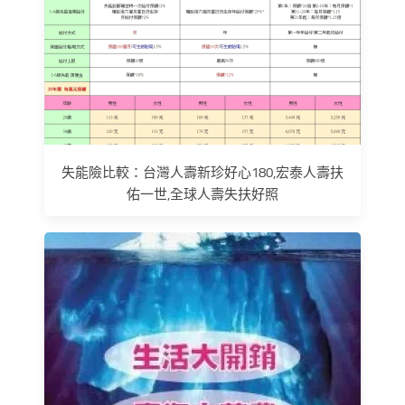
失能險比較：台灣人壽新珍好心180,宏泰人壽扶
佑一世,全球人壽失扶好照