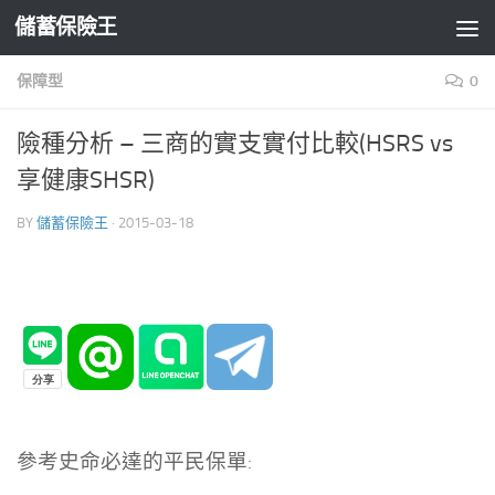
儲蓄保險王
Skip to content
保障型
0
險種分析 – 三商的實支實付比較(HSRS vs
享健康SHSR)
BY
儲蓄保險王
·
2015-03-18
參考史命必達的平民保單: