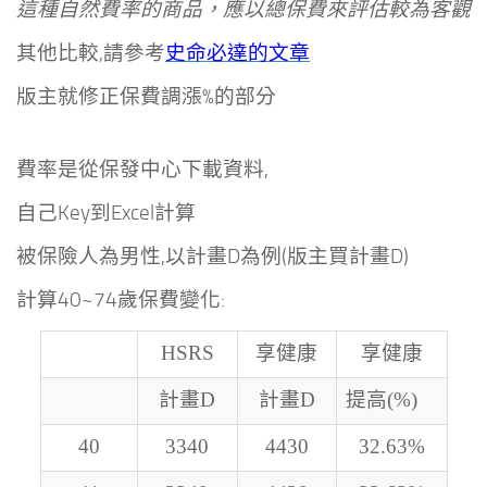
這種自然費率的商品，應以總保費來評估較為客觀
其他比較,請參考
史命必達的文章
版主就修正保費調漲%的部分
費率是從保發中心下載資料,
自己Key到Excel計算
被保險人為男性,以計畫D為例(版主買計畫D)
計算40~74歲保費變化:
HSRS
享健康
享健康
計畫D
計畫D
提高(%)
40
3340
4430
32.63%