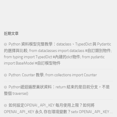
近期文章
Python 資料模型完整教學：dataclass、TypedDict 與 Pydantic
的選擇與比較; from dataclasses import dataclass #自訂類別物件;
from typing import TypedDict #內建的dict物件; from pydantic
import BaseModel #自訂模型物件
Python: Counter 教學; from collections import Counter
Python遞迴遍歷巢狀資料：return 結束的是目前分支，不是
整個 traverse()
如何設定OPENAI_API_KEY 每月使用上限？如何將
OPENAI_API_KEY 永久 存在環境變數？setx OPENAI_API_KEY …