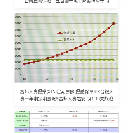
台灣產物保險「五百變十萬」防疫神單十問
富邦人壽優樂(XTN)定期壽險(優體保單)PK台銀人
壽一年期定期壽險&富邦人壽超安心(11R)失能險