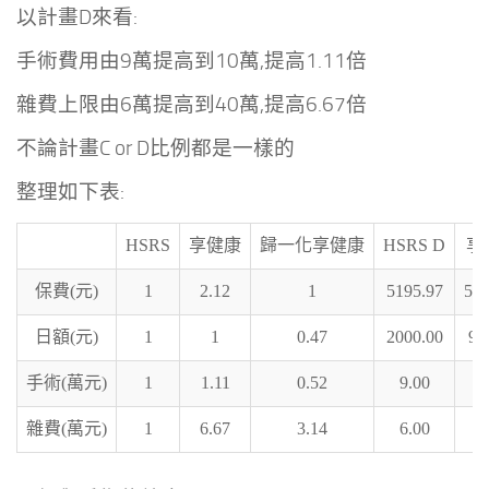
以計畫D來看:
手術費用由9萬提高到10萬,提高1.11倍
雜費上限由6萬提高到40萬,提高6.67倍
不論計畫C or D比例都是一樣的
整理如下表:
HSRS
享健康
歸一化享健康
HSRS D
享
保費(元)
1
2.12
1
5195.97
519
日額(元)
1
1
0.47
2000.00
94
手術(萬元)
1
1.11
0.52
9.00
4
雜費(萬元)
1
6.67
3.14
6.00
18