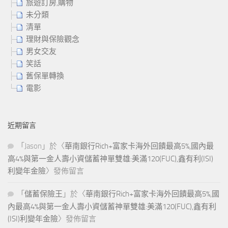
旅遊訂房,購物
未分類
清單
理財與保險觀念
男女交友
笑話
舊保單轉換
電影
近期留言
「
Jason
」於〈
華南銀行Rich+富家卡海外回饋最高5%,國內最
高4%與第一金人壽小資儲蓄神單雙雄:美滿120(FUC),鑫有利(ISI)
利變年金險
〉發佈留言
「
儲蓄保險王
」於〈
華南銀行Rich+富家卡海外回饋最高5%,國
內最高4%與第一金人壽小資儲蓄神單雙雄:美滿120(FUC),鑫有利
(ISI)利變年金險
〉發佈留言