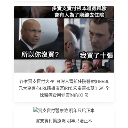
各家實支實付大PK: 台灣人壽新住院醫療(HNRB),
元大享有心(JR),遠雄康富(RJ1),宏泰薰衣草(HSA),全
球醫療費用健康附約(XHR)
實支實付醫療險 明年只賠正本