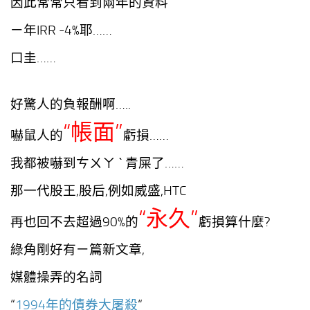
因此常常只看到兩年的資料
ㄧ年IRR -4%耶……
口圭……
好驚人的負報酬啊…..
“帳面”
嚇鼠人的
虧損……
我都被嚇到ㄘㄨㄚ ˋ 青屎了……
那一代股王,股后,例如威盛,HTC
“永久”
再也回不去
超過90%的
虧損算什麼?
綠角剛好有ㄧ篇新文章,
媒體操弄的名詞
“
1994年的債券大屠殺
“