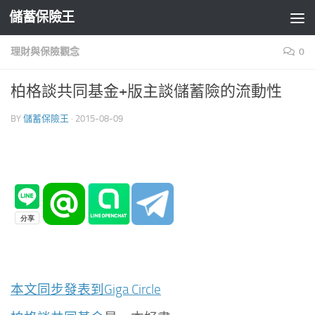
儲蓄保險王
Skip to content
理財與保險觀念
0
柏格談共同基金+版主談儲蓄險的流動性
BY
儲蓄保險王
·
2015-08-09
本文同步發表到Giga Circle