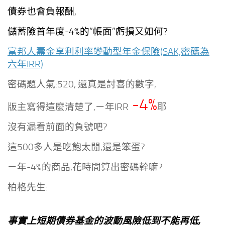
債券也會負報酬,
儲蓄險首年度-4%的”帳面”虧損又如何?
富邦人壽金享利利率變動型年金保險(SAK,密碼為
六年IRR)
密碼題人氣:520,
還真是討喜的數字,
-4%
版主寫得這麼清楚了,ㄧ年IRR
耶
沒有漏看前面的負號吧?
這500多人是吃飽太閒,還是笨蛋?
ㄧ年-4%的商品,花時間算出密碼幹嘛?
柏格先生:
事實上短期債券基金的波動風險低到不能再低,