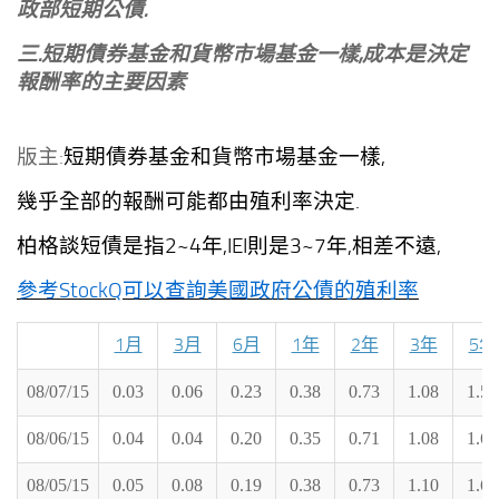
政部短期公債.
三.短期債券基金和貨幣市場基金一樣,成本是決定
報酬率的主要因素
版主:
短期債券基金和貨幣市場基金一樣,
幾乎全部的報酬可能都由殖利率決定.
柏格談短債是指2~4年,IEI則是3~7年,相差不遠,
參考StockQ可以查詢美國政府公債的殖利率
公債期
1月
3月
6月
1年
2年
3年
5年
08/07/15
0.03
0.06
0.23
0.38
0.73
1.08
1.5
08/06/15
0.04
0.04
0.20
0.35
0.71
1.08
1.6
08/05/15
0.05
0.08
0.19
0.38
0.73
1.10
1.6