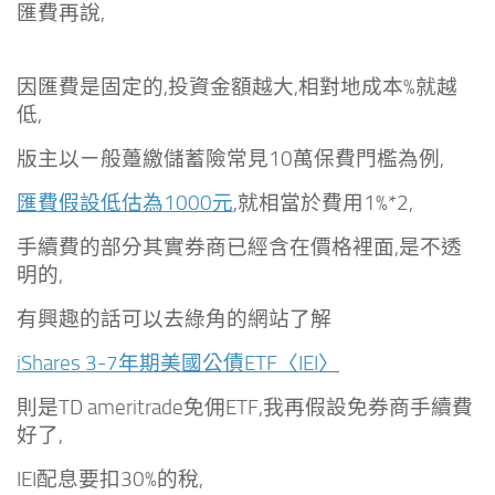
匯費再說,
因匯費是固定的,投資金額越大,相對地成本%就越
低,
版主以ㄧ般躉繳儲蓄險常見10萬保費門檻為例,
匯費假設低估為1000元
,就相當於費用1%*2,
手續費的部分其實券商已經含在價格裡面,是不透
明的,
有興趣的話可以去綠角的網站了解
iShares 3-7年期美國公債ETF〈IEI〉
則是TD ameritrade免佣ETF,我再假設免券商手續費
好了,
IEI配息要扣30%的稅,