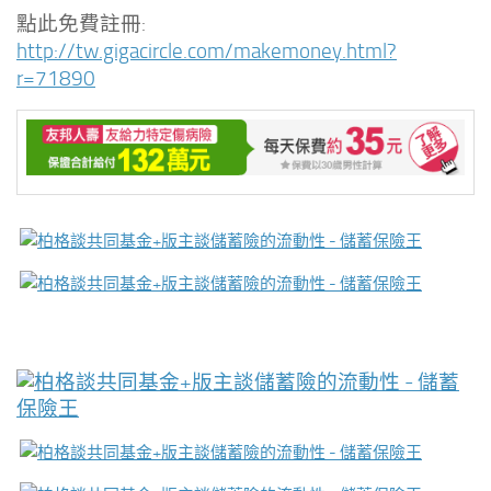
點此免費註冊:
http://tw.gigacircle.com/makemoney.html?
r=71890