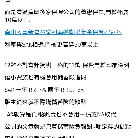
而是看過這麼多家保險公司的躉繳保單,門檻都要
10萬以上,
南山人壽新喜發樂利率變動型年金保險<ISA3>
利率與SAK相近,門檻更高達50萬以上,
很難不對富邦獨樹一格的”1萬”保費門檻印象深刻
讓小資族也有機會用儲蓄險理財,
SAK,ㄧ年IRR -4%,兩年IRR 0.15%
版主從來就不隱瞞儲蓄險的缺點,
-4%就算是負報酬,我也不會用ㄧ槓或NA取代
公開的文章就是只算儲蓄險負報酬~輸定存的缺點