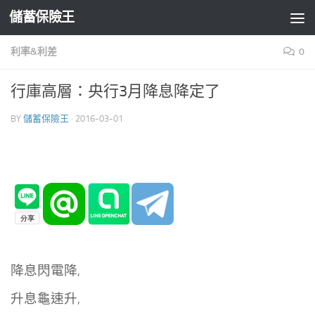
儲蓄保險王
Skip to content
利率&利差
0
行庫高層：央行3月降息降定了
BY
儲蓄保險王
·
2016-03-01
降息閃電降,
升息龜速升,