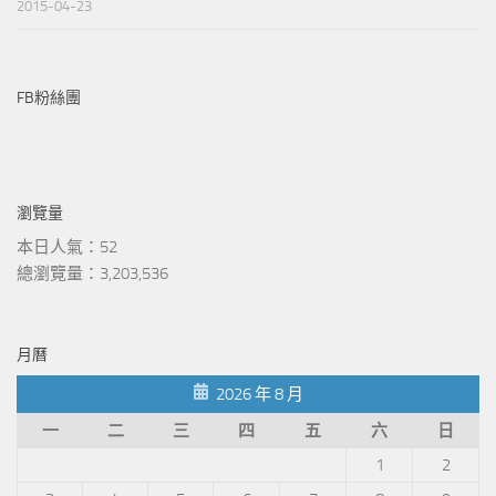
2015-04-23
FB粉絲團
瀏覽量
本日人氣：52
總瀏覽量：3,203,536
月曆
2026 年 8 月
一
二
三
四
五
六
日
1
2