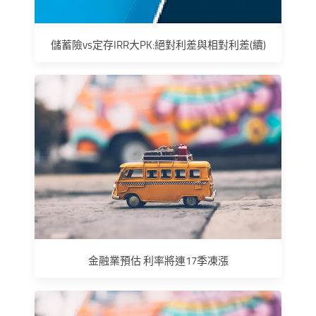
儲蓄險vs定存IRR大PK:絕對利差與相對利差(續)
金融業預估 利率將連17季凍漲