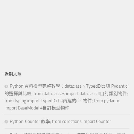
近期文章
Python 資料模型完整教學：dataclass、TypedDict 與 Pydantic
的選擇與比較; from dataclasses import dataclass #自訂類別物件;
from typing import TypedDict #內建的dict物件; from pydantic
import BaseModel #自訂模型物件
Python: Counter 教學; from collections import Counter