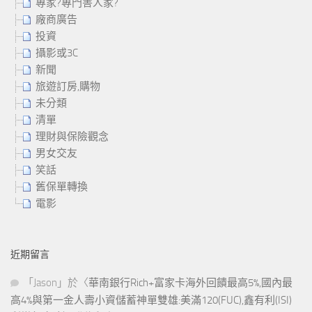
專家?專門害人家?
廠商廣告
投資
攝影或3C
新聞
旅遊訂房,購物
未分類
清單
理財與保險觀念
男女交友
笑話
舊保單轉換
電影
近期留言
「
Jason
」於〈
華南銀行Rich+富家卡海外回饋最高5%,國內最
高4%與第一金人壽小資儲蓄神單雙雄:美滿120(FUC),鑫有利(ISI)