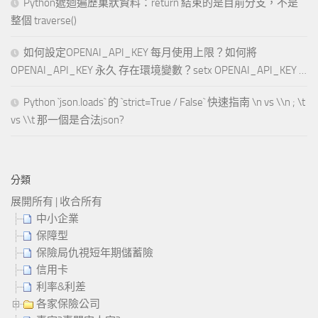
Python遞迴遍歷巢狀資料：return 結束的是目前分支，不是
整個 traverse()
如何設定OPENAI_API_KEY 每月使用上限？如何將
OPENAI_API_KEY 永久 存在環境變數？setx OPENAI_API_KEY …
Python `json.loads` 的 `strict=True / False` 快速指南 \n vs \\n ; \t
vs \\t 那一個是合法json?
分類
展開所有
|
收合所有
中小企業
保障型
保險局仇視短年期儲蓄險
信用卡
利率&利差
各家保險公司