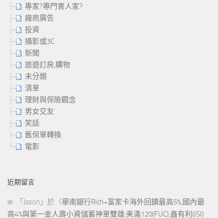
專家?專門害人家?
廠商廣告
投資
攝影或3C
新聞
旅遊訂房,購物
未分類
清單
理財與保險觀念
男女交友
笑話
舊保單轉換
電影
近期留言
「
Jason
」於〈
華南銀行Rich+富家卡海外回饋最高5%,國內最
高4%與第一金人壽小資儲蓄神單雙雄:美滿120(FUC),鑫有利(ISI)