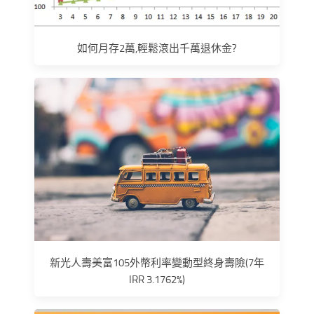
如何月存2萬,輕鬆滾出千萬退休金?
新光人壽美富105外幣利率變動型終身壽險(7年
IRR 3.1762%)