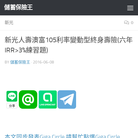
儲蓄保險王
Skip to content
新光
0
新光人壽澳富105利率變動型終身壽險(六年
IRR>3%練習題)
BY
儲蓄保險王
·
2016-06-08
本文同步發表Giga Circle,請幫忙點爆Giga Circle