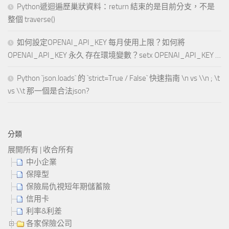
Python遞迴遍歷巢狀資料：return 結束的是目前分支，不是
整個 traverse()
如何設定OPENAI_API_KEY 每月使用上限？如何將
OPENAI_API_KEY 永久 存在環境變數？setx OPENAI_API_KEY …
Python `json.loads` 的 `strict=True / False` 快速指南 \n vs \\n ; \t
vs \\t 那一個是合法json?
分類
展開所有
|
收合所有
中小企業
保障型
保險局仇視短年期儲蓄險
信用卡
利率&利差
各家保險公司