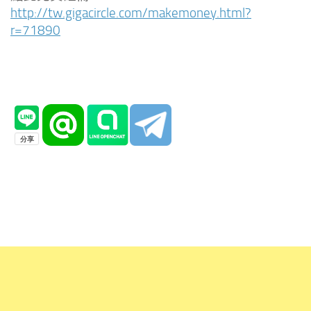
http://tw.gigacircle.com/makemoney.html?
r=71890