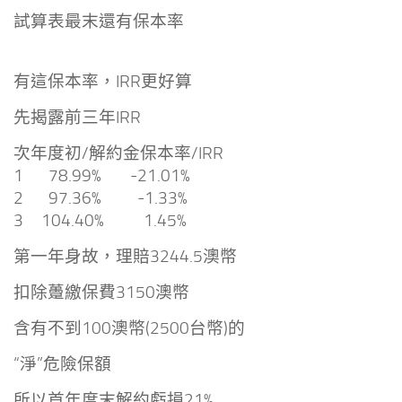
試算表最末還有保本率
有這保本率，IRR更好算
先揭露前三年IRR
次年度初/解約金保本率/IRR
1 78.99% -21.01%
2 97.36% -1.33%
3 104.40% 1.45%
第一年身故，理賠3244.5澳幣
扣除躉繳保費3150澳幣
含有不到100澳幣(2500台幣)的
“淨”危險保額
所以首年度末解約虧損21%,