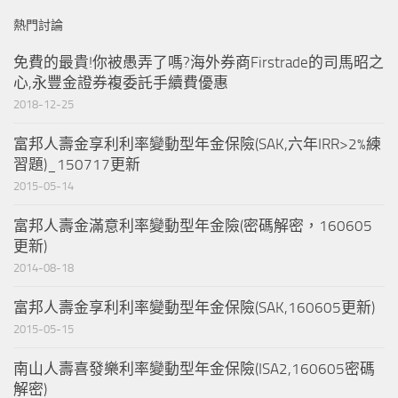
熱門討論
免費的最貴!你被愚弄了嗎?海外券商Firstrade的司馬昭之
心,永豐金證券複委託手續費優惠
2018-12-25
富邦人壽金享利利率變動型年金保險(SAK,六年IRR>2%練
習題)_150717更新
2015-05-14
富邦人壽金滿意利率變動型年金險(密碼解密，160605
更新)
2014-08-18
富邦人壽金享利利率變動型年金保險(SAK,160605更新)
2015-05-15
南山人壽喜發樂利率變動型年金保險(ISA2,160605密碼
解密)