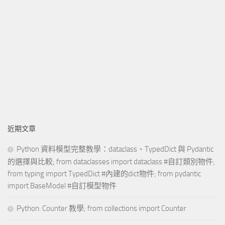
近期文章
Python 資料模型完整教學：dataclass、TypedDict 與 Pydantic
的選擇與比較; from dataclasses import dataclass #自訂類別物件;
from typing import TypedDict #內建的dict物件; from pydantic
import BaseModel #自訂模型物件
Python: Counter 教學; from collections import Counter