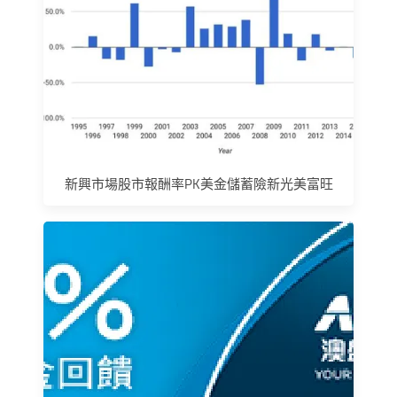
新興市場股市報酬率PK美金儲蓄險新光美富旺