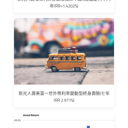
年IRR=1.4202%)
新光人壽美富一世外幣利率變動型終身壽險(七年
IRR 2.971%)