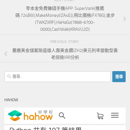
NEXT STORY
零本金免費賺錢手機APP: SuperVank(推薦
碼:724B5I),MakeMoney(IZA4EJ),飛比價格(FX?BG),金步
(TWKZXRF),HaHaGo(7868-6700-
0000),CashWalk(KRAVU2D)
PREVIOUS STORY
躉繳美金儲蓄險遠雄人壽美金鑽(ZH2)美元利率變動型養
老保險IRR分析
搜
尋
關
鍵
HAHOW
字: