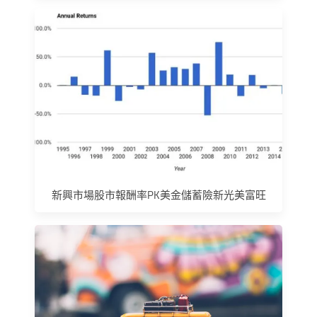
新興市場股市報酬率PK美金儲蓄險新光美富旺