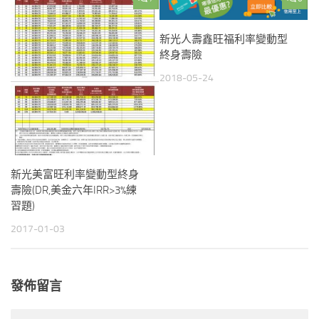
新光人壽鑫旺福利率變動型
終身壽險
2018-05-24
新光美富旺利率變動型終身
壽險(DR,美金六年IRR>3%練
習題)
2017-01-03
發佈留言