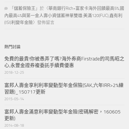
「
儲蓄保險王
」於〈
華南銀行Rich+富家卡海外回饋最高5%,國
內最高4%與第一金人壽小資儲蓄神單雙雄:美滿120(FUC),鑫有利
(ISI)利變年金險
〉發佈留言
熱門討論
免費的最貴!你被愚弄了嗎?海外券商Firstrade的司馬昭之
心,永豐金證券複委託手續費優惠
2018-12-25
富邦人壽金享利利率變動型年金保險(SAK,六年IRR>2%練
習題)_150717更新
2015-05-14
富邦人壽金滿意利率變動型年金險(密碼解密，160605
更新)
2014-08-18