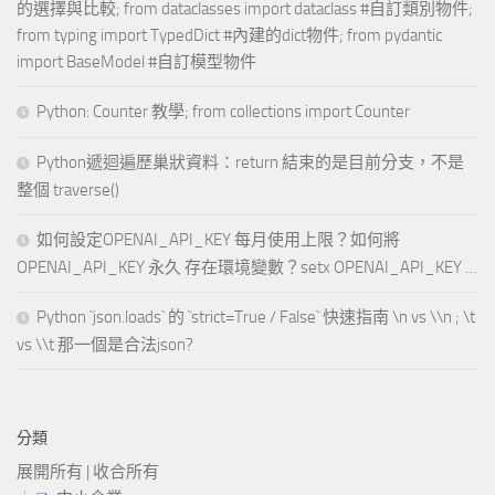
的選擇與比較; from dataclasses import dataclass #自訂類別物件;
from typing import TypedDict #內建的dict物件; from pydantic
import BaseModel #自訂模型物件
Python: Counter 教學; from collections import Counter
Python遞迴遍歷巢狀資料：return 結束的是目前分支，不是
整個 traverse()
如何設定OPENAI_API_KEY 每月使用上限？如何將
OPENAI_API_KEY 永久 存在環境變數？setx OPENAI_API_KEY …
Python `json.loads` 的 `strict=True / False` 快速指南 \n vs \\n ; \t
vs \\t 那一個是合法json?
分類
展開所有
|
收合所有