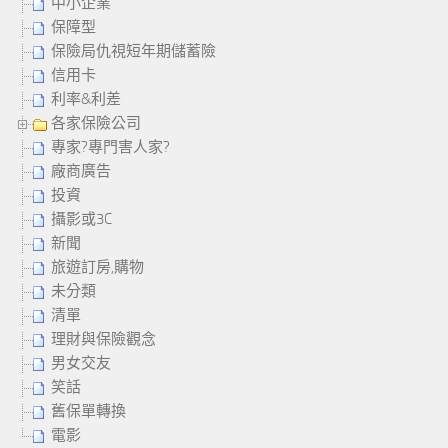
中小企業
保障型
保險局仇視短年期儲蓄險
信用卡
利率&利差
各家保險公司
專家?專門害人家?
廠商廣告
投資
攝影或3C
新聞
旅遊訂房,購物
未分類
清單
理財與保險觀念
男女交友
笑話
舊保單轉換
電影