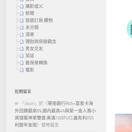
攝影或3C
新聞
旅遊訂房,購物
未分類
清單
理財與保險觀念
男女交友
笑話
舊保單轉換
電影
近期留言
「
Jason
」於〈
華南銀行Rich+富家卡海
外回饋最高5%,國內最高4%與第一金人壽小
資儲蓄神單雙雄:美滿120(FUC),鑫有利(ISI)
利變年金險
〉發佈留言