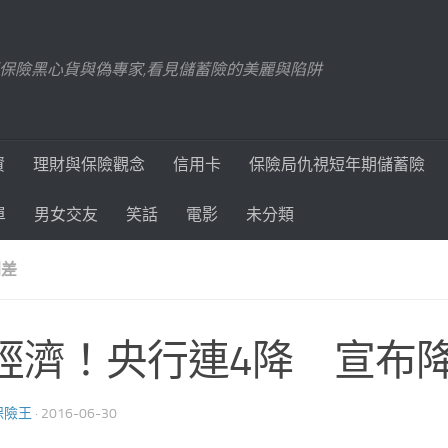
踢爆保險黑心貨與偽專家,看見儲蓄險的美麗與陷阱
資
理財與保險觀念
信用卡
保險局仇視短年期儲蓄險
單
男女交友
笑話
電影
未分類
利差
經濟！央行連4降 宣布
保險王
·
2016-06-30