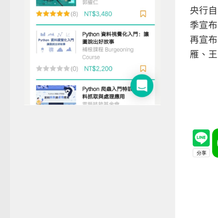
央行自
季宣布
再宣布
雁、王