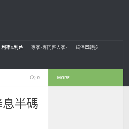
利率&利差
專家?專門害人家?
舊保單轉換
0
MORE
降息半碼