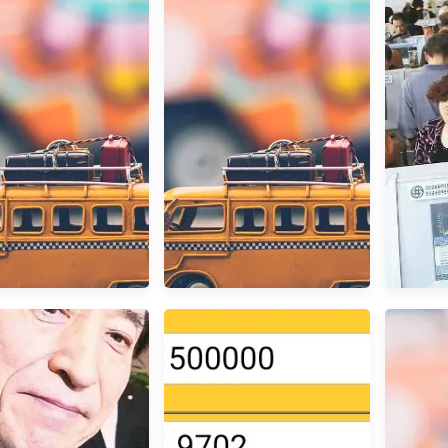
買一張躉繳儲蓄險 vs
IRR級距 (躉繳,詳盡版)
大陸高