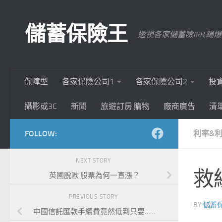
Skip to content
儲蓄保險王
透視各家儲蓄險IRR,
保障型
各家保險公司1
各家保險公司2
投
攝影或3C
新聞
旅遊訂房,購物
廠商廣告
清
FOLLOW:
利率&
NEXT STORY
救
英國脫歐 股票為何一直漲？
PREVIOUS STORY
BY
儲蓄
中國信託匯款手續費竟然低到只要……