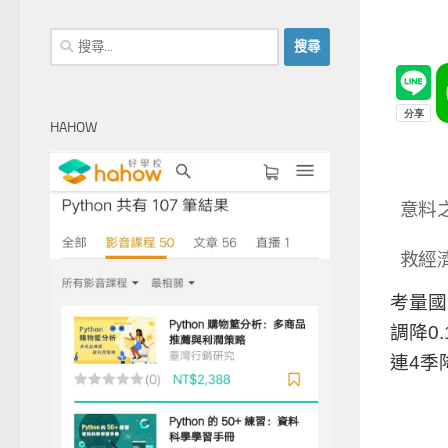
搜
尋
關
鍵
HAHOW
字:
意料
救經
考量國
調降0
連4季