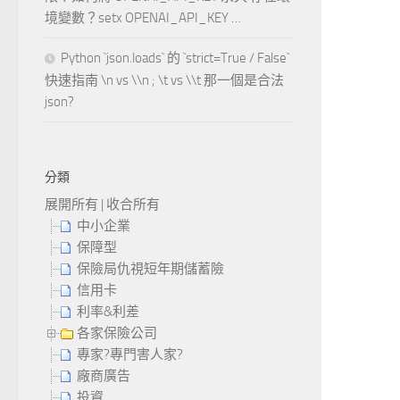
境變數？setx OPENAI_API_KEY …
Python `json.loads` 的 `strict=True / False`
快速指南 \n vs \\n ; \t vs \\t 那一個是合法
json?
分類
展開所有
|
收合所有
中小企業
保障型
保險局仇視短年期儲蓄險
信用卡
利率&利差
各家保險公司
專家?專門害人家?
廠商廣告
投資