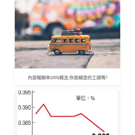
內部報酬率(IRR)概念:你是糊塗的工頭嗎?