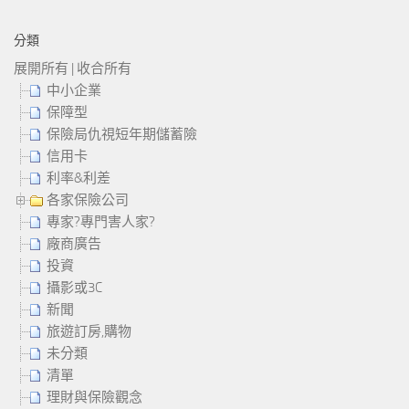
分類
展開所有
|
收合所有
中小企業
保障型
保險局仇視短年期儲蓄險
信用卡
利率&利差
各家保險公司
專家?專門害人家?
廠商廣告
投資
攝影或3C
新聞
旅遊訂房,購物
未分類
清單
理財與保險觀念