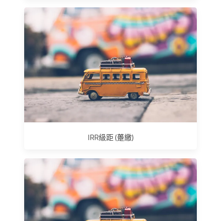
IRR級距 (躉繳)