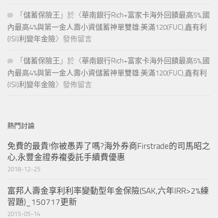
「
儲蓄保險王
」於〈
華南銀行Rich+富家卡海外回饋最高5%,國
內最高4%與第一金人壽小資儲蓄神單雙雄:美滿120(FUC),鑫有利
(ISI)利變年金險
〉發佈留言
「
儲蓄保險王
」於〈
華南銀行Rich+富家卡海外回饋最高5%,國
內最高4%與第一金人壽小資儲蓄神單雙雄:美滿120(FUC),鑫有利
(ISI)利變年金險
〉發佈留言
熱門討論
免費的最貴!你被愚弄了嗎?海外券商Firstrade的司馬昭之
心,永豐金證券複委託手續費優惠
2018-12-25
富邦人壽金享利利率變動型年金保險(SAK,六年IRR>2%練
習題)_150717更新
2015-05-14