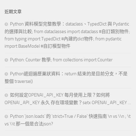
近期文章
Python 資料模型完整教學：dataclass、TypedDict 與 Pydantic
的選擇與比較; from dataclasses import dataclass #自訂類別物件;
from typing import TypedDict #內建的dict物件; from pydantic
import BaseModel #自訂模型物件
Python: Counter 教學; from collections import Counter
Python遞迴遍歷巢狀資料：return 結束的是目前分支，不是
整個 traverse()
如何設定OPENAI_API_KEY 每月使用上限？如何將
OPENAI_API_KEY 永久 存在環境變數？setx OPENAI_API_KEY …
Python `json.loads` 的 `strict=True / False` 快速指南 \n vs \\n ; \t
vs \\t 那一個是合法json?