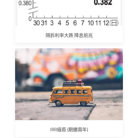
隔拆利率大跌 降息前兆
IRR級距 (期繳兩年)