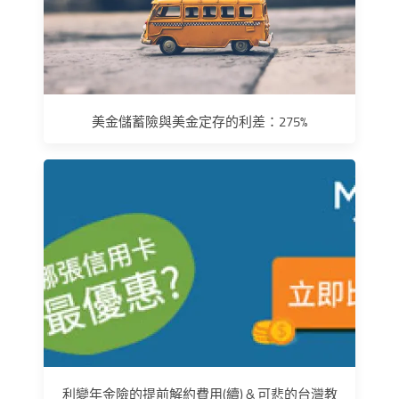
美金儲蓄險與美金定存的利差：275%
利變年金險的提前解約費用(續) & 可悲的台灣教