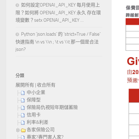
如何設定OPENAI_API_KEY 每月使用上
限？如何將 OPENAI_API_KEY 永久 存在環
境變數？setx OPENAI_API_KEY …
Python `json.loads` 的 `strict=True / False`
快速指南 \n vs \\n ; \t vs \\t 那一個是合法
json?
分類
展開所有
|
收合所有
中小企業
保障型
保險局仇視短年期儲蓄險
信用卡
利率&利差
各家保險公司
專家?專門害人家?