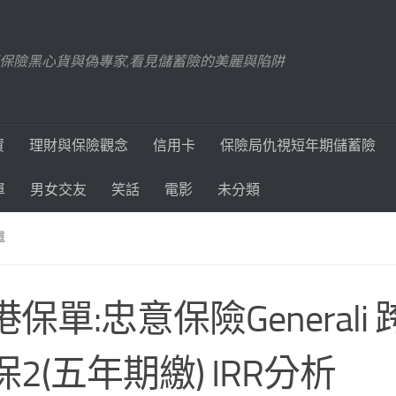
踢爆保險黑心貨與偽專家,看見儲蓄險的美麗與陷阱
資
理財與保險觀念
信用卡
保險局仇視短年期儲蓄險
單
男女交友
笑話
電影
未分類
單
保單:忠意保險Generali
保2(五年期繳) IRR分析