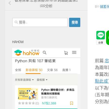
香港保單:忠意保險Generali 跨越創富保2
IRR分析
BY
儲蓄
搜
尋
關
鍵
HAHOW
字:
前篇:
忠
為兩年
本篇改
點此或
以下為
(五年期
分別為退