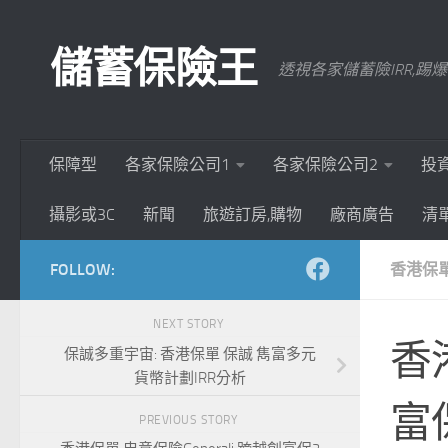
Skip to content
儲蓄保險王
透視各家儲蓄險IRR,
保障型
各家保險公司1
各家保險公司2
投
攝影或3C
新聞
旅遊訂房,購物
廠商廣告
清
FOLLOW:
香港保
NEXT STORY
香港
保誠多重宇宙: 香港保單 保誠 雋富多元
貨幣計劃IRR分析
富
PREVIOUS STORY