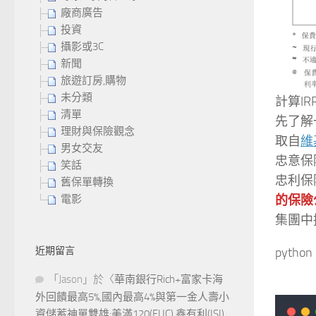
廠商廣告
投資
攝影或3C
新聞
旅遊訂房,購物
未分類
計算IR
清單
先了解
理財與保險觀念
取自
維
男女交友
忠意保險（
笑話
忠利保
舊保單轉換
電影
的保險
集團中
近期留言
python 
「
Jason
」於〈
華南銀行Rich+富家卡海
外回饋最高5%,國內最高4%與第一金人壽小
資儲蓄神單雙雄:美滿120(FUC),鑫有利(ISI)