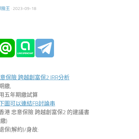
保險王
·
2023-09-18
意保險 跨越創富保2 IRR分析
期繳,
用五年期繳試算
下圖可以連結FB討論串
香港 忠意保險 跨越創富保2 的建議書
繳)
保(解約)/身故: