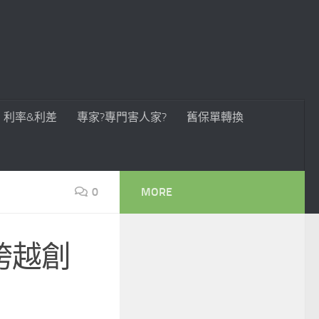
利率&利差
專家?專門害人家?
舊保單轉換
0
MORE
 跨越創