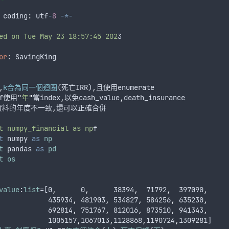
 coding
:
utf
-
8
-*-
ed on Tue May 23 18:57:45 202
3
or
: 
SavingKing
,
k合為同一個迴圈
(
死亡IRR
)
,
且使用enumerate
df使用
"
年
"
當index
,
以免cash_value
,
death_insurance
資料的年度不一致
,
還可以正確合併
t numpy_financial as np
f
t
numpy
as
np
t
pandas
as
pd
t
os
value
:
list
=[0
,
      0
,
      38394
,
  71792
,
  397090
,
            435934
,
 481903
,
 534827
,
 584256
,
 635230
,
            692814
,
 751767
,
 812016
,
 873510
,
 941343
,
            1005157
,
1067013
,
1128868
,
1190724
,
1309281]  