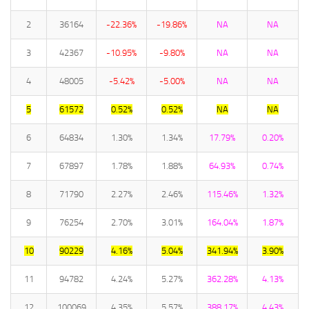
2
36164
-22.36%
-19.86%
NA
NA
3
42367
-10.95%
-9.80%
NA
NA
4
48005
-5.42%
-5.00%
NA
NA
5
61572
0.52%
0.52%
NA
NA
6
64834
1.30%
1.34%
17.79%
0.20%
7
67897
1.78%
1.88%
64.93%
0.74%
8
71790
2.27%
2.46%
115.46%
1.32%
9
76254
2.70%
3.01%
164.04%
1.87%
10
90229
4.16%
5.04%
341.94%
3.90%
11
94782
4.24%
5.27%
362.28%
4.13%
12
100069
4.35%
5.57%
388.17%
4.43%