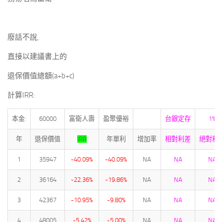
廢話不說,
直接以建議書上的
退保價值總額(a+b+c)
計算IRR:
本金:
60000
富衛人壽
盈聚優裕
台銀定存
1%
年
退保價值
IRR
年單利
增加率
相對利差
絕對利
1
35947
-40.09%
-40.09%
NA
NA
NA
2
36164
-22.36%
-19.86%
NA
NA
NA
3
42367
-10.95%
-9.80%
NA
NA
NA
4
48005
-5.42%
-5.00%
NA
NA
NA