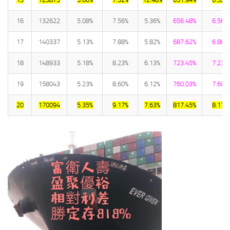
16
132622
5.08%
7.56%
5.36%
656.48%
6.56%
17
140337
5.13%
7.88%
5.82%
687.62%
6.88%
18
148933
5.18%
8.23%
6.13%
723.45%
7.23%
19
158043
5.23%
8.60%
6.12%
760.03%
7.60%
20
170094
5.35%
9.17%
7.63%
817.45%
8.17%