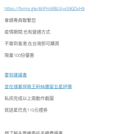
https://forms.gle/6hPmWBUVyvS9GDxH9
會請專員聯繫您
疫情期間,也有變通方式
不需到香港,在台灣即可購買
限量100份優惠
要到建議書
並在儲蓄保險王粉絲團留五星評價
私訊完成以上兩動作截圖
就送星巴克110元禮券
想了解永豐複委託手續費優惠