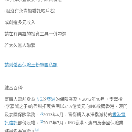
(限沒有永豐複委託帳戶者)
或創造多元收入
請在有興趣的投資工具一併勾選
若太久無人聯繫
請到儲蓄保險王粉絲團私訊
維基百科:
富衛人壽前身為
ING
於
亞洲
的保險業務。2012年10月，李澤楷
(李嘉誠之子)的盈科拓展集團以21.4億美元向ING收購香港、澳門
[1]
及泰國保險業務。
2013年4月，富衛購入李澤楷減持的
香港電
[2]
訊信託
部份股權。
2013年7月，ING香港、澳門及泰國保險業
[3]
務易名為富衛。