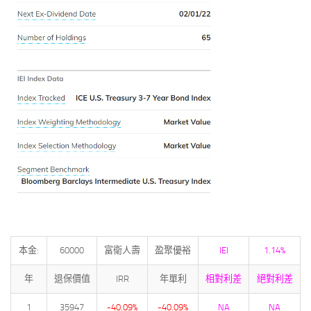
本金:
60000
富衛人壽
盈聚優裕
IEI
1.14%
年
退保價值
IRR
年單利
相對利差
絕對利差
1
35947
-40.09%
-40.09%
NA
NA