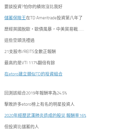
要談投資?怕你的績效沒比我好
儲蓄保險王
在TD Ameritrade投資第八年了
歷經英國脫歐，歐債風暴，中美貿易戰……
這些空頭洗禮過
21支股市/REITS全數正報酬
最高的是VTI 117%翻倍有餘
在etoro建立類似TD的投資組合
回測該組合2019年報酬率為24.5%
擊敗許多etoro榜上有名的明星投資人
2020年經歷武漢肺炎造成的股災,報酬率16%
但投資比儲蓄的人