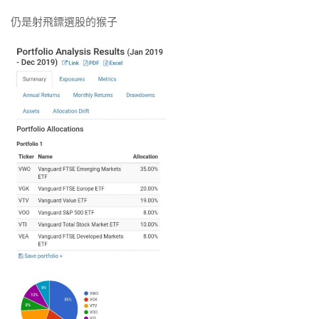
仍是射飛鏢選股的猴子