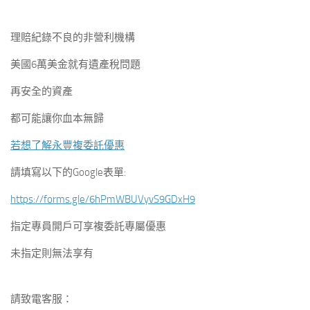
理賠紀錄不良的非營利機構
美國6萬美金就有遺產稅問題
再安全的資產
都可能讓你血本無歸
若想了解永豐複委託優惠
請填寫以下的Google表單:
https://forms.gle/6hPmWBUVyvS9GDxH9
指定專員開戶可享複委託專屬優惠
未指定則無法享有
請致電客服：