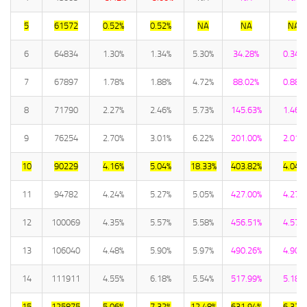
5
61572
0.52%
0.52%
NA
NA
NA
6
64834
1.30%
1.34%
5.30%
34.28%
0.34%
7
67897
1.78%
1.88%
4.72%
88.02%
0.88%
8
71790
2.27%
2.46%
5.73%
145.63%
1.46%
9
76254
2.70%
3.01%
6.22%
201.00%
2.01%
10
90229
4.16%
5.04%
18.33%
403.82%
4.04%
11
94782
4.24%
5.27%
5.05%
427.00%
4.27%
12
100069
4.35%
5.57%
5.58%
456.51%
4.57%
13
106040
4.48%
5.90%
5.97%
490.26%
4.90%
14
111911
4.55%
6.18%
5.54%
517.99%
5.18%
15
125875
5.06%
7.32%
12.48%
631.94%
6.32%