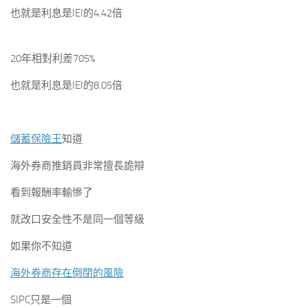
也就是利息是IEI的4.42倍
20年相對利差705%
也就是利息是IEI的8.05倍
儲蓄保險王
知道
海外券商推銷員非常擅長詭辯
看到報酬率輸慘了
就改口安全性不是同一個等級
如果你不知道
海外券商存在倒閉的風險
SIPC只是一個