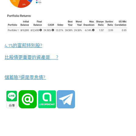
4.1%的富邦特別股?
比股債更重要的資產是__?
儲蓄險?還是零息債?