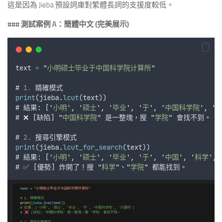
這是因為 Jieba 預設詞庫對繁體長詞的支援度較低。
### 測試案例 A：簡體中文 (完美展示)
text
=
"
小明硕士毕业于中国科学院计算所
"
# 
1.
精確模式
print
(
jieba
.
lcut
(
text
))
# 結果
:
 [
'
小明
'
,
'
硕士
'
,
'
毕业
'
,
'
于
'
,
'
中国科学院
'
,
'
# ❌ [
缺陷
] 
"
中国科学院
"
是一整塊
，
搜
"
学院
"
會找不到
。
# 
2.
搜尋引擎模式
print
(
jieba
.
lcut_for_search
(
text
))
# 結果
:
 [
'
小明
'
,
'
硕士
'
,
'
毕业
'
,
'
于
'
,
'
中国
'
,
'
科学
'
,
# ✅ [
優勢
] 
炸開了
！
搜
"
科学
"
、
"
学院
"
都能找到
。