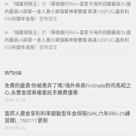
「
儲蓄保險王
」於〈
華南銀行Rich+富家卡海外回饋最高5%,國
內最高4%與第一金人壽小資儲蓄神單雙雄:美滿120(FUC),鑫有利
(ISI)利變年金險
〉發佈留言
「
儲蓄保險王
」於〈
華南銀行Rich+富家卡海外回饋最高5%,國
內最高4%與第一金人壽小資儲蓄神單雙雄:美滿120(FUC),鑫有利
(ISI)利變年金險
〉發佈留言
熱門討論
免費的最貴!你被愚弄了嗎?海外券商Firstrade的司馬昭之
心,永豐金證券複委託手續費優惠
2018-12-25
富邦人壽金享利利率變動型年金保險(SAK,六年IRR>2%練
習題)_150717更新
2015-05-14