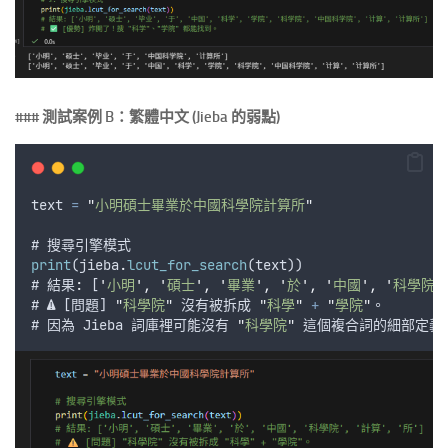
### 測試案例 B：繁體中文 (Jieba 的弱點)
text
=
"
小明碩士畢業於中國科學院計算所
"
# 
搜尋引擎模式
print
(
jieba
.
lcut_for_search
(
text
))
# 結果
:
 [
'
小明
'
,
'
碩士
'
,
'
畢業
'
,
'
於
'
,
'
中國
'
,
'
科學院
'
# ⚠️ [
問題
] 
"
科學院
"
沒有被拆成
"
科學
"
+
"
學院
"
。
# 
因為
Jieba
詞庫裡可能沒有
"
科學院
"
這個複合詞的細部定義