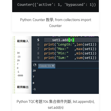
Python: Counter 教學; from collections import
Counter
Python TQC考題704 集合條件判斷, list.append(n),
set.add(n)