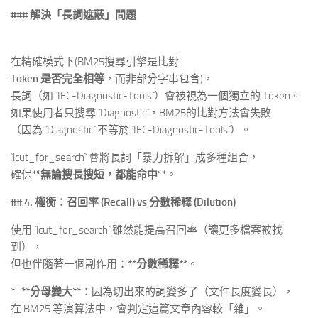
### 解決「長詞遮蔽」問題
在精確模式下(BM25搜尋引擎是比對
Token 是否完全相等
，而非部分字串包含)，
長詞（如 `IEC-Diagnostic-Tools`）會被視為一個獨立的 Token。
如果使用者只搜尋 `Diagnostic`，BM25的比對方法會失敗
（因為 `Diagnostic` 不等於 `IEC-Diagnostic-Tools`）。
`lcut_for_search` 會將長詞「暴力拆解」成多種組合，
確保
**無論搜長搜短，都能命中**
。
## 4. 權衡：召回率 (Recall) vs 分數稀釋 (Dilution)
使用 `lcut_for_search` 雖然能提高召回率（讓更多檔案被找
到），
但也伴隨著一個副作用：
**分數稀釋**
。
*
**分母變大**
：因為切出來的詞變多了（文件長度變長），
在 BM25 等演算法中，會判定這篇文章內容較「雜」。