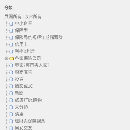
分類
展開所有
|
收合所有
中小企業
保障型
保險局仇視短年期儲蓄險
信用卡
利率&利差
各家保險公司
專家?專門害人家?
廠商廣告
投資
攝影或3C
新聞
旅遊訂房,購物
未分類
清單
理財與保險觀念
男女交友