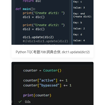
Python TQC考題708 詞典合併, dict1.update(dict2)