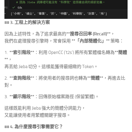
## 3. 工程上的解決方案
因為上述特性，為了追求最高的
**搜尋召回率 (Recall)**
，
我們在處理搜尋引擎時，常會採用
**「內部簡體化」**
策略：
1.
**索引階段**
：利用 OpenCC (`t2s`) 將所有繁體檔名轉為
**簡體
**
，
再丟給 Jieba 切分。這樣能獲得最細緻的 Token。
2.
**查詢階段**
：將使用者的搜尋詞也轉為
**簡體**
，再進去比
對。
3.
**顯示階段**
：回傳原始檔案路徑 (保留繁體)。
這樣既能利用 Jieba 強大的簡體分詞能力，
又能讓使用者用繁體關鍵字搜尋。
## 4. 為什麼搜尋引擎需要它？