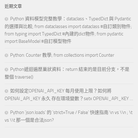
近期文章
Python 資料模型完整教學：dataclass、TypedDict 與 Pydantic
的選擇與比較; from dataclasses import dataclass #自訂類別物件;
from typing import TypedDict #內建的dict物件; from pydantic
import BaseModel #自訂模型物件
Python: Counter 教學; from collections import Counter
Python遞迴遍歷巢狀資料：return 結束的是目前分支，不是
整個 traverse()
如何設定OPENAI_API_KEY 每月使用上限？如何將
OPENAI_API_KEY 永久 存在環境變數？setx OPENAI_API_KEY …
Python `json.loads` 的 `strict=True / False` 快速指南 \n vs \\n ; \t
vs \\t 那一個是合法json?