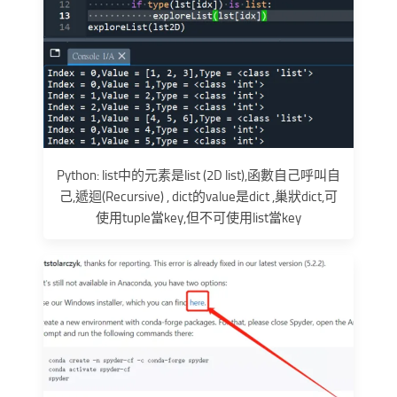
Python: list中的元素是list (2D list),函數自己呼叫自
己,遞迴(Recursive) , dict的value是dict ,巢狀dict,可
使用tuple當key,但不可使用list當key