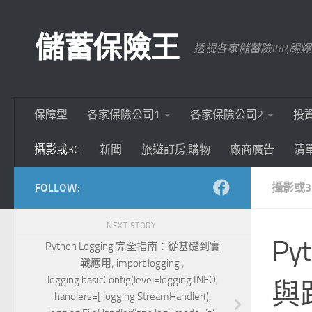
Skip to content
儲蓄保險王
透視各家儲蓄險IRR,
保障型
各家保險公司1
各家保險公司2
投
攝影或3C
新聞
旅遊訂房,購物
廠商廣告
清
FOLLOW:
攝影或3
NEXT STORY
Py
Python Logging 完全指南：從基礎到實
戰應用; import logging ;
logging.basicConfig(level=logging.INFO,
與
handlers=[ logging.StreamHandler(),