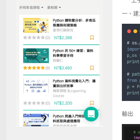
上
一、建立
# 
os
.
impor
p_os
 
print
# 
pat
from
p
 = 
P
print
輸出: