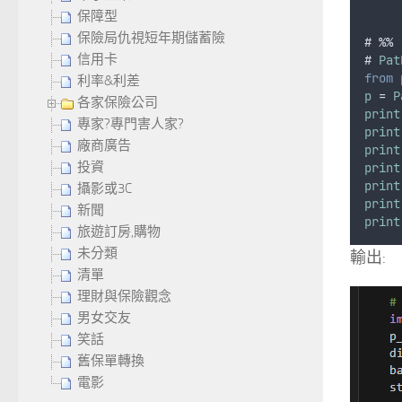
保障型
保險局仇視短年期儲蓄險
# %%
信用卡
# 
Pat
from
利率&利差
p
 = 
P
各家保險公司
print
專家?專門害人家?
print
廠商廣告
print
投資
print
print
攝影或3C
print
新聞
print
旅遊訂房,購物
未分類
輸出:
清單
理財與保險觀念
男女交友
笑話
舊保單轉換
電影