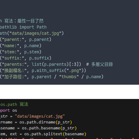
h
寫法
：
屬性一目了然
pathlib
import
Path
ath
(
"
data/images/cat.jpg
"
)
(
"
parent:
"
,
p
.
parent
)
(
"
name:
"
,
p
.
name
)
(
"
stem:
"
,
p
.
stem
)
(
"
suffix:
"
,
p
.
suffix
)
(
"
parents:
"
,
list
(
p
.
parents
)[:3])  # 
多層父目錄
(
"
換副檔名:
"
,
p
.
with_suffix
(
"
.png
"
))
(
"
加子路徑:
"
,
p
.
parent
 / 
"
thumbs
"
 / 
p
.
name
)