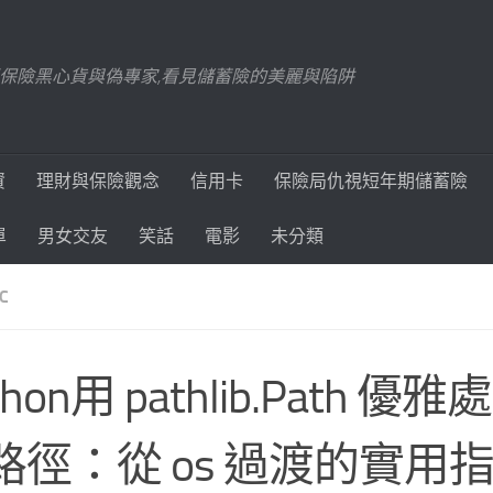
踢爆保險黑心貨與偽專家,看見儲蓄險的美麗與陷阱
資
理財與保險觀念
信用卡
保險局仇視短年期儲蓄險
單
男女交友
笑話
電影
未分類
C
thon用 pathlib.Path 
路徑：從 os 過渡的實用指南