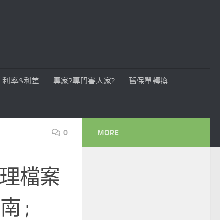
利率&利差
專家?專門害人家?
舊保單轉換
0
MORE
優雅處理檔案
 ;