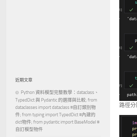
近期文章
Python 資料模型完整教學：dataclass、
TypedDict 與 Pydantic 的選擇與比較; from
路徑分
dataclasses import dataclass #自訂類別物
件; from typing import TypedDict #內建的
dict物件; from pydantic import BaseModel #
自訂模型物件