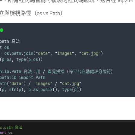
手，所有程式碼皆為可複製的程式碼區塊，適合在 Jupyter
與檢視路徑（os vs Path）
path
寫法
t
os
= 
os
.
path
.
join
(
"
data
"
,
"
images
"
,
"
cat.jpg
"
)
(
p_os
,
type
(
p_os
))
hlib
.
Path
寫法
：
用
 / 
直覺拼接
（
跨平台自動處理分隔符
）
pathlib
import
Path
ath
(
"
data
"
) / 
"
images
"
 / 
"
cat.jpg
"
(
p
,
str
(
p
)
,
p
.
as_posix
()
,
type
(
p
))