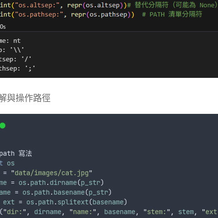
解與操作路徑
path
寫法
t
os
 = 
"
data/images/cat.jpg
"
me
 = 
os
.
path
.
dirname
(
p_str
)
ame
 = 
os
.
path
.
basename
(
p_str
)
ext
 = 
os
.
path
.
splitext
(
basename
)
(
"
dir:
"
,
dirname
,
"
name:
"
,
basename
,
"
stem:
"
,
stem
,
"
ext