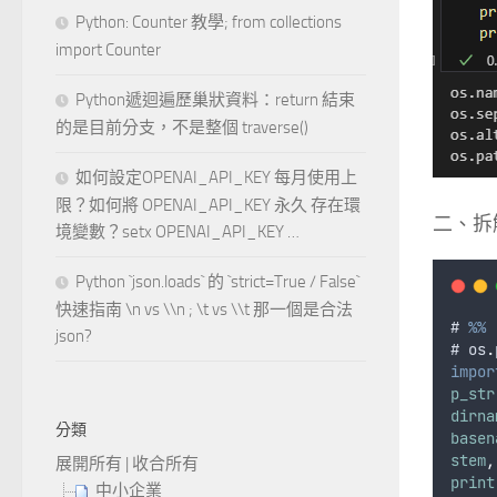
Python: Counter 教學; from collections
import Counter
Python遞迴遍歷巢狀資料：return 結束
的是目前分支，不是整個 traverse()
如何設定OPENAI_API_KEY 每月使用上
限？如何將 OPENAI_API_KEY 永久 存在環
二、拆
境變數？setx OPENAI_API_KEY …
Python `json.loads` 的 `strict=True / False`
快速指南 \n vs \\n ; \t vs \\t 那一個是合法
# 
%%
json?
# 
os
.
impor
p_str
dirna
分類
basen
stem
,
展開所有
|
收合所有
print
中小企業