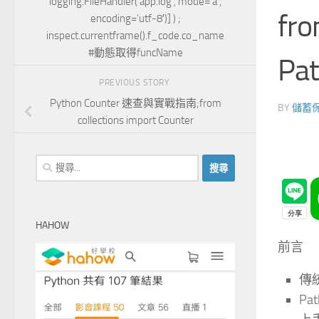
logging.FileHandler(‘app.log’, mode=’a’,
fro
encoding=’utf-8′)] ) ;
inspect.currentframe().f_code.co_name
#動態取得funcName
Pat
PREVIOUS STORY
Python Counter 速查與實戰指南;from
BY
儲蓄
collections import Counter
搜
尋
關
鍵
HAHOW
字:
前言
傳統
P