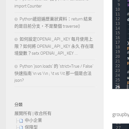
import Counter
Python遞迴遍歷巢狀資料：return 結束
的是目前分支，不是整個 traverse()
如何設定OPENAI_API_KEY 每月使用上
限？如何將 OPENAI_API_KEY 永久 存在環
境變數？setx OPENAI_API_KEY …
Python `json.loads` 的 `strict=True / False`
快速指南 \n vs \\n ; \t vs \\t 那一個是合法
json?
分類
展開所有
|
收合所有
groupby(
中小企業
保障型