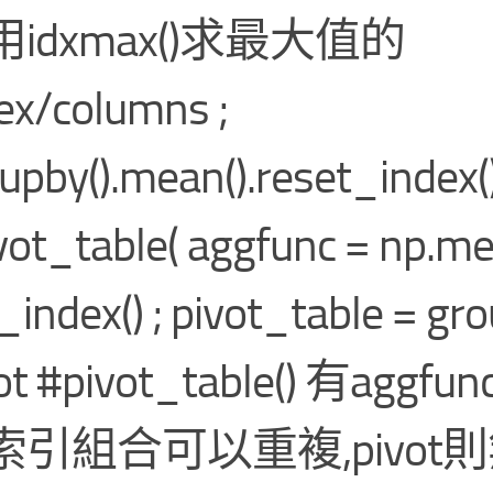
idxmax()求最大值的
ex/columns ;
upby().mean().reset_index() 
ivot_table( aggfunc = np.mea
_index() ; pivot_table = gr
vot #pivot_table() 有aggf
索引組合可以重複,pivot