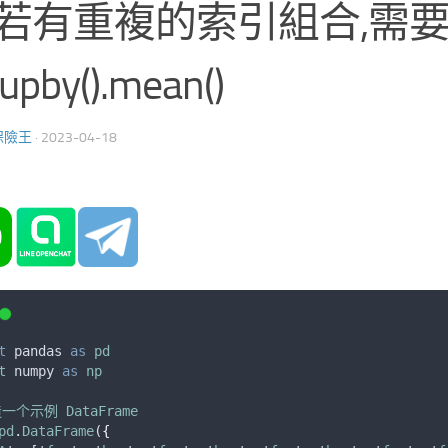
,若有重複的索引組合,需
upby().mean()
保險王
·
2023-04-18
t
pandas
as
pd
t
numpy
as
np
造一个示例
DataFrame
pd
.
DataFrame
(
{