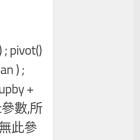
; pivot()
n ) ;
oupby +
unc參數,所
則無此參