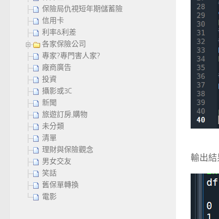
保險局仇視短年期儲蓄險
信用卡
利率&利差
各家保險公司
專家?專門害人家?
廠商廣告
投資
攝影或3C
新聞
旅遊訂房,購物
未分類
清單
理財與保險觀念
輸出結
男女交友
笑話
舊保單轉換
電影