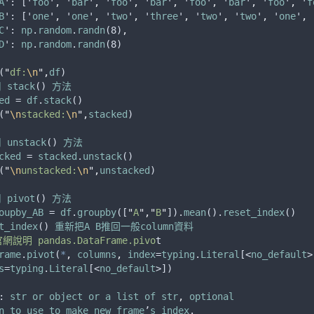
A
': ['
foo
'
,
 '
bar
'
,
 '
foo
'
,
 '
bar
'
,
 '
foo
'
,
 '
bar
'
,
 '
foo
'
,
 '
f
B
': ['
one
'
,
 '
one
'
,
 '
two
'
,
 '
three
'
,
 '
two
'
,
 '
two
'
,
 '
one
'
,
 
C
': 
np
.
random
.
randn
(8)
,
D
': 
np
.
random
.
randn
(8)
(
"
df:
\n
"
,
df
)
用
stack
() 
方法
ed
 = 
df
.
stack
()
(
"
\n
stacked:
\n
"
,
stacked
)
用
unstack
() 
方法
cked
 = 
stacked
.
unstack
()
(
"
\n
unstacked:
\n
"
,
unstacked
)
用
pivot
() 
方法
oupby_AB
 = 
df
.
groupby
([
"
A
"
,
"
B
"
]).
mean
().
reset_index
()
t_index
() 
重新把A
B推回一般column資料
網說明 pandas.DataFrame.pivo
t
rame
.
pivot
(
*
,
columns
,
index
=
typing
.
Literal
[<
no_default
>
s
=
typing
.
Literal
[<
no_default
>])
: 
str
or
object
or
a
list
of
str
,
optional
n
to
use
to
make
new
frame
’
s
index
. 