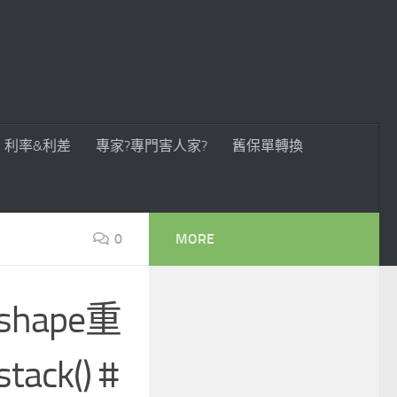
利率&利差
專家?專門害人家?
舊保單轉換
0
MORE
reshape重
ack() #