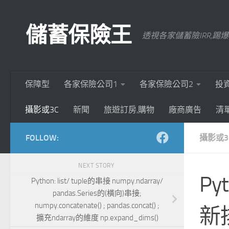
Skip to content
儲蓄保險王
透視各家儲蓄險IRR,
保障型
各家保險公司1
各家保險公司2
投
攝影或3C
新聞
旅遊訂房,購物
廠商廣告
清
FOLLOW:
攝影或3
NEXT STORY
Py
Python: list/ tuple的串接 numpy.ndarray/
pandas.Series的(橫向)串接;
numpy.concatenate() ; pandas.concat() ;
新排
擴充ndarray的維度 np.expand_dims()