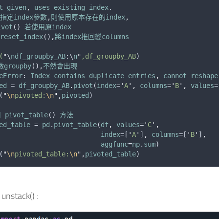
t
given
,
uses
existing
index
.
指定index參數
,
則使用原本存在的index
,
vot
() 
若使用原index
eset_index
()
,
將index推回變columns
(
"
\
ndf_groupby_AB
:\
n
"
,df_groupby_AB
)
groupby
()
,
不然會出現
eError
: 
Index
contains
duplicate
entries
,
cannot
reshape
ed
 = 
df_groupby_AB
.
pivot
(
index
=
'
A
'
,
columns
=
'
B
'
,
values
=
(
"
\n
pivoted:
\n
"
,
pivoted
)
用
pivot_table
() 
方法
ed_table
 = 
pd
.
pivot_table
(
df
,
values
=
'
C
'
,
index
=[
'
A
'
]
,
columns
=[
'
B
'
]
,
aggfunc
=
np
.
sum
)
(
"
\n
pivoted_table:
\n
"
,
pivoted_table
)
; unstack() :