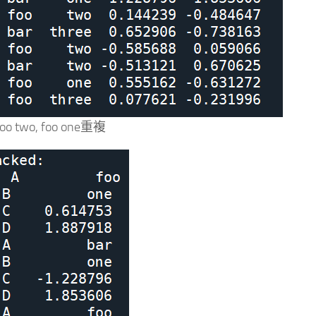
o two, foo one重複