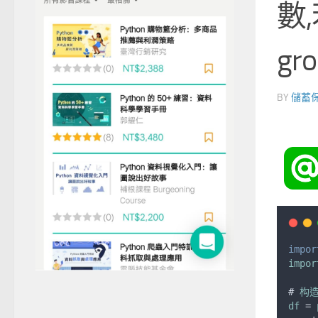
數
gro
BY
儲蓄
impor
impor
# 
构
df
 = 