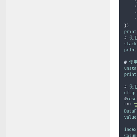
    '
    '
    '
    '
}
)
print
# 
使
stack
print
# 
使
unsta
print
# 
使
df_gr
#
rese
"""
 官
DataF
value
index
Colum