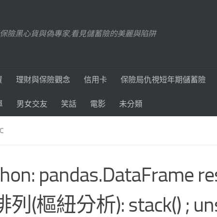
踢爆保險黑心貨與偽專家,看見儲蓄險的美麗與陷阱
資
理財與保險觀念
信用卡
保險局仇視短年期儲蓄險
單
男女交友
笑話
電影
未分類
C
thon: pandas.DataFrame 
列(樞紐分析): stack() ; unst