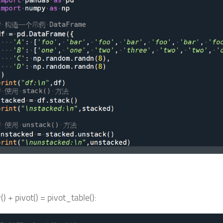
) + pivot() = pivot_table():