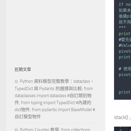
If
no
如果未
後續pi
就不用r
"""
print
#
要先做
#
Valu
pivot
print
# 
使
近期文章
pivot
Python 資料模型完整教學：dataclass、
TypedDict 與 Pydantic 的選擇與比較; from
print
dataclasses import dataclass #自訂類別物
件; from typing import TypedDict #內建的
dict物件; from pydantic import BaseModel #
stack() 
自訂模型物件
Python: Counter 教學; from collections