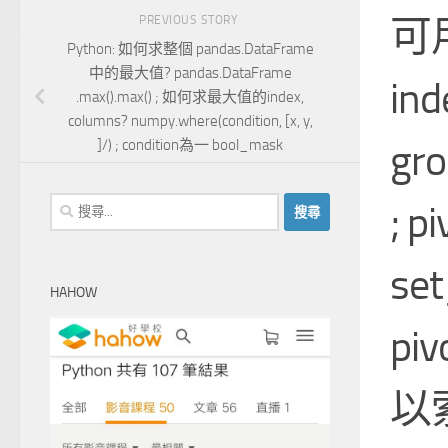
可用
PREVIOUS STORY
Python: 如何求整個 pandas.DataFrame
中的最大值? pandas.DataFrame
ind
.max().max() ; 如何求最大值的index,
columns? numpy.where(condition, [x, y,
gro
]/) ; condition為一 bool_mask
搜
; p
尋
關
set
鍵
HAHOW
字:
pi
以