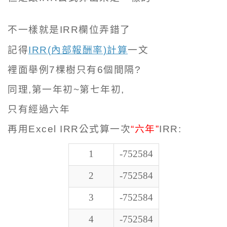
不一樣就是IRR欄位弄錯了
記得
IRR(內部報酬率)計算
一文
裡面舉例7棵樹只有6個間隔?
同理,第一年初~第七年初,
只有經過六年
再用Excel IRR公式算一次
“六年”
IRR
:
1
-752584
2
-752584
3
-752584
4
-752584