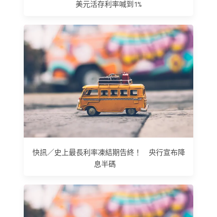
美元活存利率喊到1%
快訊／史上最長利率凍結期告終！ 央行宣布降
息半碼