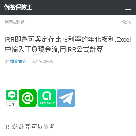
儲蓄保險王
Skip to content
利率&利差
0
IRR即為可與定存比較利率的年化複利,Excel
中輸入正負現金流,用IRR公式計算
BY
儲蓄保險王
·
2014-09-06
IRR的計算,可以參考