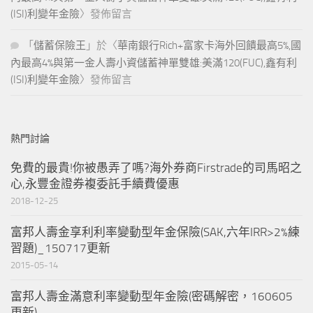
(ISI)利變年金險
〉發佈留言
「
儲蓄保險王
」於〈
華南銀行Rich+富家卡海外回饋最高5%,國
內最高4%與第一金人壽小資儲蓄神單雙雄:美滿120(FUC),鑫有利
(ISI)利變年金險
〉發佈留言
熱門討論
免費的最貴!你被愚弄了嗎?海外券商Firstrade的司馬昭之
心,永豐金證券複委託手續費優惠
2018-12-25
富邦人壽金享利利率變動型年金保險(SAK,六年IRR>2%練
習題)_150717更新
2015-05-14
富邦人壽金滿意利率變動型年金險(密碼解密，160605
更新)