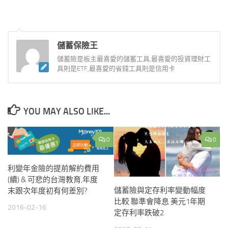
儲蓄保險王
儲蓄險是板主最喜愛的儲蓄工具,最喜愛的投資理財工
具則是ETF,最喜愛的省錢工具則是信用卡
YOU MAY ALSO LIKE...
0
0
利變年金險的提前解約費用
(續) & 可悲的台灣教育,年度
儲蓄險與定存利率變動幅度
末跟次年度初有何差別?
比較 聯準會降息 美元1年期
2016-02-16
定存利率跌破2