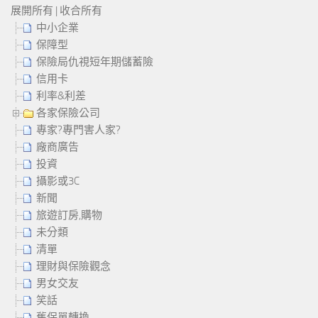
展開所有
|
收合所有
中小企業
保障型
保險局仇視短年期儲蓄險
信用卡
利率&利差
各家保險公司
專家?專門害人家?
廠商廣告
投資
攝影或3C
新聞
旅遊訂房,購物
未分類
清單
理財與保險觀念
男女交友
笑話
舊保單轉換