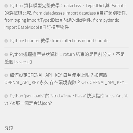
Python 資料模型完整教學：dataclass、TypedDict 與 Pydantic
的選擇與比較; from dataclasses import dataclass #自訂類別物件;
from typing import TypedDict #內建的dict物件; from pydantic
import BaseModel #自訂模型物件
Python: Counter 教學; from collections import Counter
Python遞迴遍歷巢狀資料：return 結束的是目前分支，不是
整個 traverse()
如何設定OPENAI_API_KEY 每月使用上限？如何將
OPENAI_API_KEY 永久 存在環境變數？setx OPENAI_API_KEY …
Python `json.loads` 的 `strict=True / False` 快速指南 \n vs \\n ; \t
vs \\t 那一個是合法json?
分類