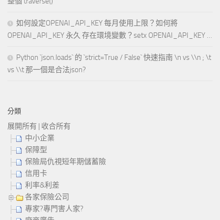
整個 traverse()
如何設定OPENAI_API_KEY 每月使用上限？如何將
OPENAI_API_KEY 永久 存在環境變數？setx OPENAI_API_KEY …
Python `json.loads` 的 `strict=True / False` 快速指南 \n vs \\n ; \t
vs \\t 那一個是合法json?
分類
展開所有
|
收合所有
中小企業
保障型
保險局仇視短年期儲蓄險
信用卡
利率&利差
各家保險公司
專家?專門害人家?