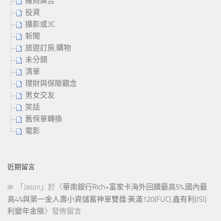
廠商廣告
投資
攝影或3C
新聞
旅遊訂房,購物
未分類
清單
理財與保險觀念
男女交友
笑話
舊保單轉換
電影
近期留言
「
Jason
」於〈
華南銀行Rich+富家卡海外回饋最高5%,國內最
高4%與第一金人壽小資儲蓄神單雙雄:美滿120(FUC),鑫有利(ISI)
利變年金險
〉發佈留言