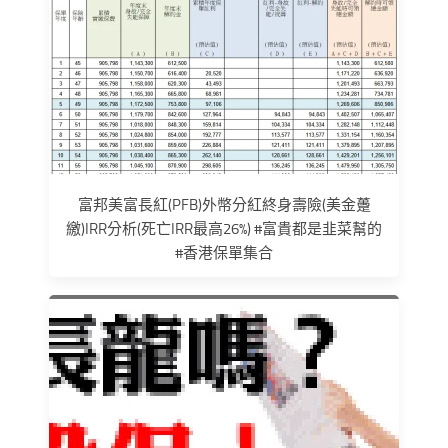
富邦美富長紅(PFB)外幣分紅終身壽險(美金躉
繳)IRR分析(死亡IRR最高26%) #富貴都是韭菜幫的
#香港保單集合