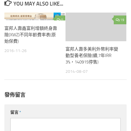
YOU MAY ALSO LIKE...
0
19
富邦人壽鑫富利增額終身壽
險(XWZ)不同年齡費率表(原
始保費)
富邦人壽多美利外幣利率變
2016-11-26
動型養老保險(續,7年IRR
3%，140915停售)
2014-08-07
發佈留言
留言
*