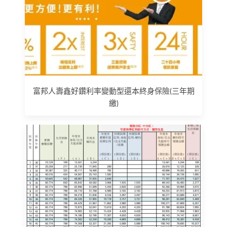
富邦人壽鑫好鑽利率變動型還本終身保險(三年期
繳)