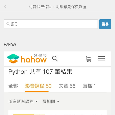
利變保單停售，明年恐見保費懸崖
搜
尋
關
鍵
HAHOW
字: