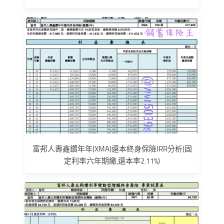
富邦人壽鑫鑽年年(XMA)還本終身保險IRR分析(固
定利率六年期繳,還本率2.11%)