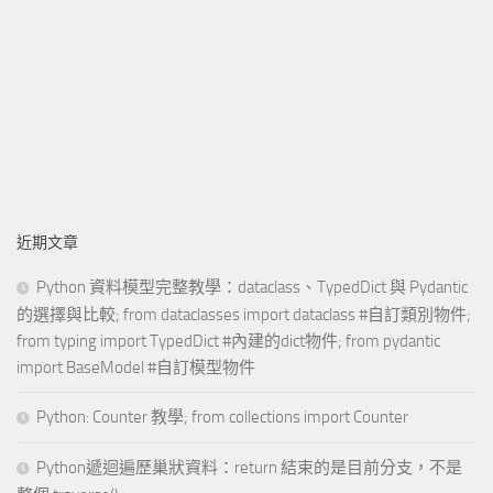
近期文章
Python 資料模型完整教學：dataclass、TypedDict 與 Pydantic
的選擇與比較; from dataclasses import dataclass #自訂類別物件;
from typing import TypedDict #內建的dict物件; from pydantic
import BaseModel #自訂模型物件
Python: Counter 教學; from collections import Counter
Python遞迴遍歷巢狀資料：return 結束的是目前分支，不是