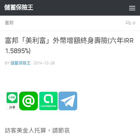
儲蓄保險王
Skip to content
富邦
0
富邦「美利富」外幣增額終身壽險(六年IRR
1.5895%)
BY
儲蓄保險王
·
2014-12-28
訪客美金人托算，
請節哀