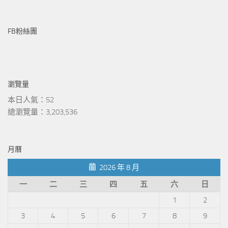
FB粉絲團
瀏覽量
本日人氣：52
總瀏覽量：3,203,536
月曆
2026 年 8 月
一
二
三
四
五
六
日
1
2
3
4
5
6
7
8
9