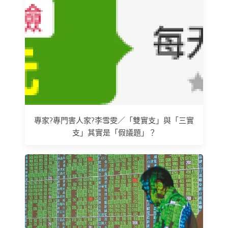
專家?專門害人家?李雪雯／「雙實支」與「三實
支」其實是「假議題」？