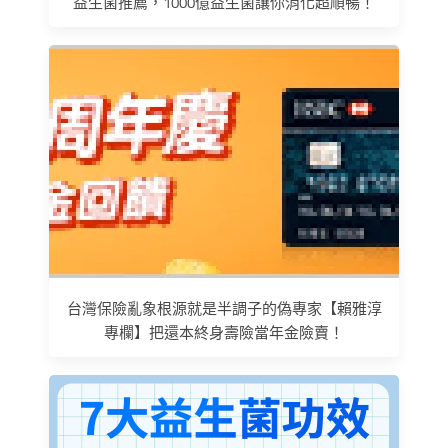
益生菌推薦，1000億益生菌讓你消化超順暢！
台灣保險亂象根源就是半調子的偽專家【賴雅淳
專欄】把還本終身壽險當年金險賣！