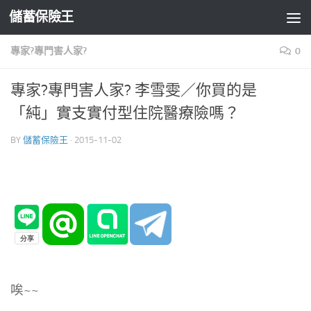
儲蓄保險王
Skip to content
專家?專門害人家?
0
專家?專門害人家? 李雪雯／你買的是
「純」實支實付型住院醫療險嗎？
BY
儲蓄保險王
·
2015-11-02
唉~~