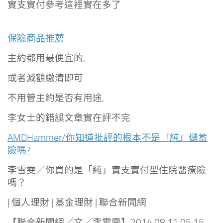
實支實付參考這裡實在多了
保險商品推薦
主約都用最便宜的,
或者減額繳清即可
不用管主約是否有用途,
李女士的錯誤文章實在評不完
AMDHammer/你知道批評的根本不是『純』儲蓄
險嗎?
李雪雯／你買的是「純」實支實付型住院醫療險
嗎？
| 個人理財 | 基金理財 | 聯合新聞網
【聯合新聞網╱文／李雪雯】2014.08.11 05:15