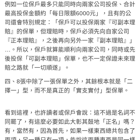
例如一位保戶最多只能同時向兩家公司投保、合計
最高投保金額約「每日限額6000元」，且有的公
司還會特別規定：「保戶可以投保兩家『可副本理
賠』的保單，但理賠時，保戶必須先向自家公司
『正本理賠』，之後再向另外一家『副本理賠』」
…。所以，保戶就算能順利向兩家公司，同時或先
後投保「可副本理賠」保單，也不一定保證未來理
賠之路就「一切順遂」。
四、8張中除了一張保單之外，其餘根本就是「二
擇一」型，而不是真正的「實支實付」型保單。
看到這裡，也許讀者或保戶會說：這不過是名詞不
同罷了，有這麼必要如此大彰其鼓地「正名」嗎？
有，當然有，因為首先，如果一樣東西總共包含了
兩項，另一種只有一項，能說這兩種東西是同一樣