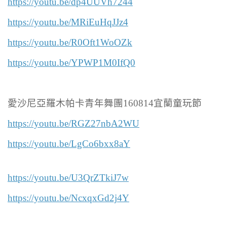
https://youtu.be/dp4UUVh7244
https://youtu.be/MRiEuHqJJz4
https://youtu.be/R0Oft1WoOZk
https://youtu.be/YPWP1M0IfQ0
愛沙尼亞羅木帕卡青年舞團160814宜蘭童玩節
https://youtu.be/RGZ27nbA2WU
https://youtu.be/LgCo6bxx8aY
https://youtu.be/U3QrZTkiJ7w
https://youtu.be/NcxqxGd2j4Y