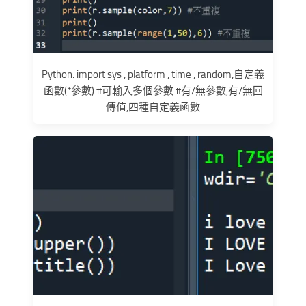
Python: import sys , platform , time , random,自定義
函數(*參數) #可輸入多個參數 #有/無參數,有/無回
傳值,四種自定義函數