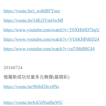
https://youtu.be/i_ws8iBFYmo
https://youtu.be/54Ei3VmOwMI
https://www.youtube.com/watch?v=T0XH60D7hgU
https://www.youtube.com/watch?v=VQrKHPdhD24
https://www.youtube.com/watch?v=raTjMrB8GI4
20160724
俄羅斯成功兒童多元舞團(最精彩)
https://youtu.be/96jbEDcy8Ns
https://youtu.be/hA5iNzeHqWU