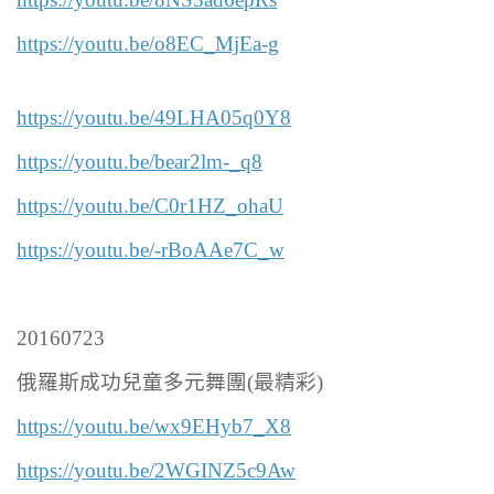
https://youtu.be/o8EC_MjEa-g
https://youtu.be/49LHA05q0Y8
https://youtu.be/bear2lm-_q8
https://youtu.be/C0r1HZ_ohaU
https://youtu.be/-rBoAAe7C_w
20160723
俄羅斯成功兒童多元舞團(最精彩)
https://youtu.be/wx9EHyb7_X8
https://youtu.be/2WGINZ5c9Aw