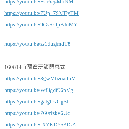
https://youtu.be/Fsu6cj-MhNM
https://youtu.be/7Up_7SMEyTM
https://youtu.be/9GsKOpBJuMY
https://youtu.be/zs1duzjmdT8
160814宜蘭童玩節閉幕式
https://youtu.be/8gwMbzoadbM
https://youtu.be/Wf3gdf56pVg
https://youtu.be/galgfozOgSI
https://youtu.be/760rIzkv6Uc
https://youtu.be/rXZKD6S3D-A