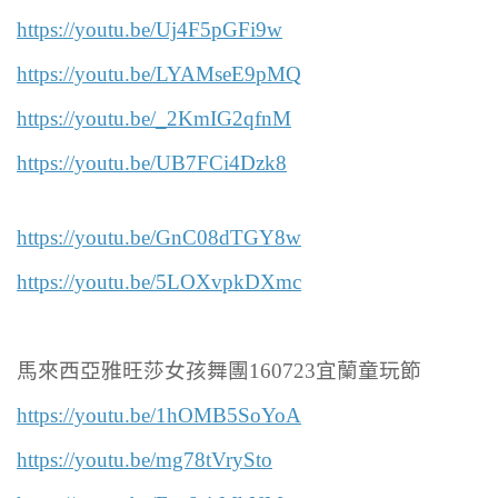
https://youtu.be/Uj4F5pGFi9w
https://youtu.be/LYAMseE9pMQ
https://youtu.be/_2KmIG2qfnM
https://youtu.be/UB7FCi4Dzk8
https://youtu.be/GnC08dTGY8w
https://youtu.be/5LOXvpkDXmc
馬來西亞雅旺莎女孩舞團160723宜蘭童玩節
https://youtu.be/1hOMB5SoYoA
https://youtu.be/mg78tVrySto