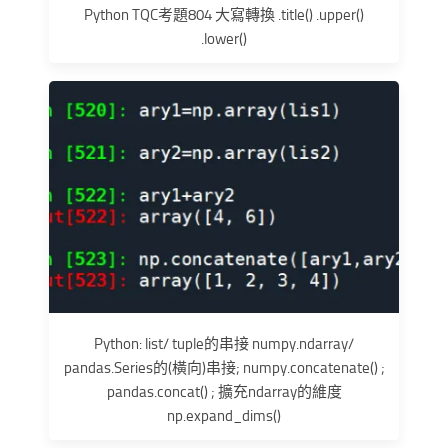
Python TQC考題804 大寫轉換 .title() .upper()
.lower()
Python: list/ tuple的串接 numpy.ndarray/
pandas.Series的(橫向)串接; numpy.concatenate() ;
pandas.concat() ; 擴充ndarray的維度
np.expand_dims()