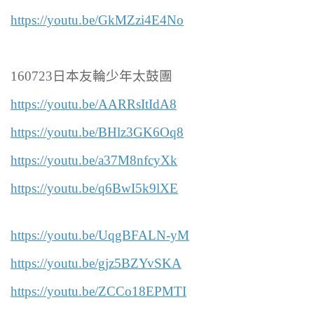
https://youtu.be/GkMZzi4E4No
160723日本友輪少年太鼓團
https://youtu.be/AARRsItIdA8
https://youtu.be/BHlz3GK6Oq8
https://youtu.be/a37M8nfcyXk
https://youtu.be/q6BwI5k9lXE
https://youtu.be/UqgBFALN-yM
https://youtu.be/gjz5BZYvSKA
https://youtu.be/ZCCo18EPMTI