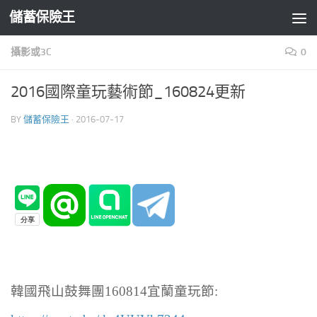
儲蓄保險王
Skip to content
攝影或3C
0
2016國際童玩藝術節_160824更新
BY
儲蓄保險王
·
2016-07-17
韓國飛山鼓舞團160814宜蘭童玩節: