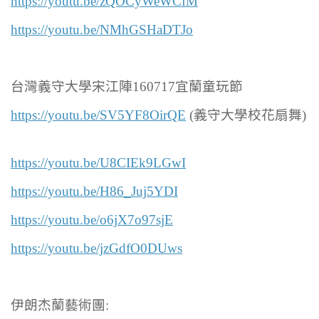
https://youtu.be/zQOCyWeWCfM
https://youtu.be/NMhGSHaDTJo
台灣義守大學宋江陣160717宜蘭童玩節
https://youtu.be/SV5YF8OirQE
(義守大學校花扇舞)
https://youtu.be/U8CIEk9LGwI
https://youtu.be/H86_Juj5YDI
https://youtu.be/o6jX7o97sjE
https://youtu.be/jzGdfO0DUws
伊朗杰蘭藝術團: