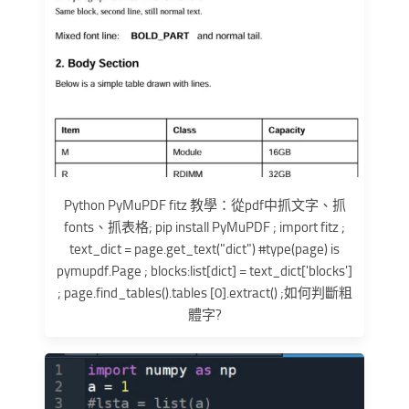
Python PyMuPDF fitz 教學：從pdf中抓文字、抓
fonts、抓表格; pip install PyMuPDF ; import fitz ;
text_dict = page.get_text("dict") #type(page) is
pymupdf.Page ; blocks:list[dict] = text_dict['blocks']
; page.find_tables().tables [0].extract() ;如何判斷粗
體字?