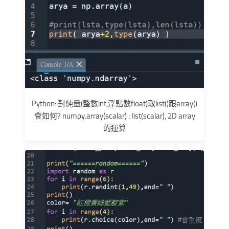
Python: 對純量(整數int,浮點數float)取list()跟array()
會如何? numpy.array(scalar) ; list(scalar), 2D array
的運算