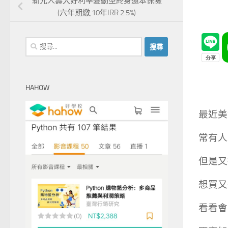
新光人壽大好利率變動型終身還本保險
(六年期繳,10年IRR 2.5%)
搜
尋
關
鍵
HAHOW
字:
最近美
常有人
但是又
想買又
看看會