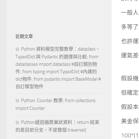
一般人
多等了
近期文章
也許運
Python 資料模型完整教學：dataclass、
運氣差
TypedDict 與 Pydantic 的選擇與比較; from
dataclasses import dataclass #自訂類別物
件; from typing import TypedDict #內建的
假設機
dict物件; from pydantic import BaseModel #
自訂模型物件
但確定
Python: Counter 教學; from collections
假設本
import Counter
美金保
Python遞迴遍歷巢狀資料：return 結束
的是目前分支，不是整個 traverse()
100*(