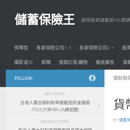
Skip to content
儲蓄保險王
透視各家儲蓄險IRR,
保障型
各家保險公司1
各家保險公司2
投
攝影或3C
新聞
旅遊訂房,購物
廠商廣告
清
FOLLOW:
理財與
NEXT STORY
貨
台灣人壽吉順利利率變動型終身壽險
(TSL5,六年IRR>2%練習題)
BY
儲蓄
PREVIOUS STORY