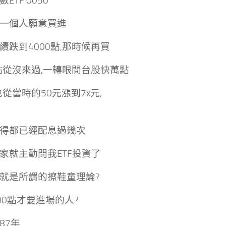
ETF 0050
一個人願意買進
續跌到4000點,那時候再買
0點從沒來過
,一轉眼間台股快萬點
也從當時的50元漲到7x元,
得都已經配息過幾次
家就主動問我ETF投資了
就是所謂的擦鞋童理論?
000點才要進場的人?
87年