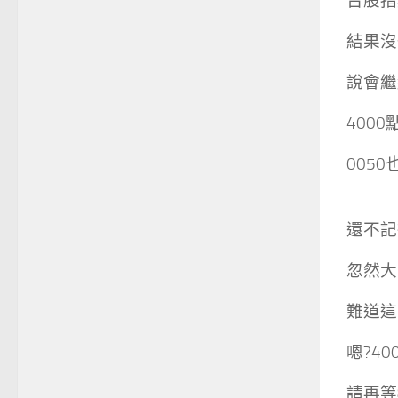
台股指數
結果沒
說會繼
400
0050
還不記
忽然大
難道這
嗯?4
請再等