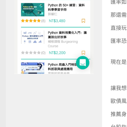
匯率如
那還需
直接玩
匯率恐
現在是
讓我想
歐債風
推薦身