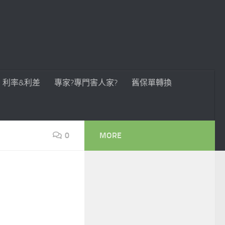
利率&利差
專家?專門害人家?
舊保單轉換
0
MORE