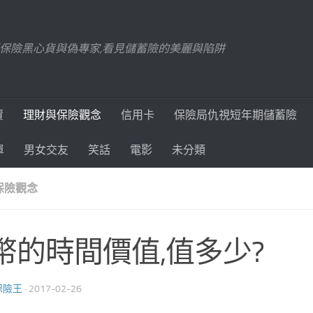
踢爆保險黑心貨與偽專家,看見儲蓄險的美麗與陷阱
資
理財與保險觀念
信用卡
保險局仇視短年期儲蓄險
單
男女交友
笑話
電影
未分類
保險觀念
幣的時間價值,值多少?
保險王
·
2017-02-26