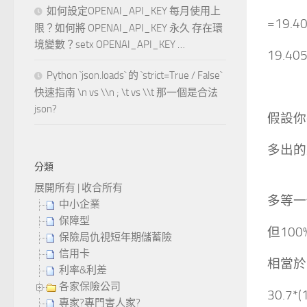
如何設定OPENAI_API_KEY 每月使用上
=19.
限？如何將 OPENAI_API_KEY 永久 存在環
境變數？setx OPENAI_API_KEY …
19.4
Python `json.loads` 的 `strict=True / False`
快速指南 \n vs \\n ; \t vs \\t 那一個是合法
json?
假設你
多出的
分類
展開所有
|
收合所有
多等一
中小企業
保障型
但10
保險局仇視短年期儲蓄險
信用卡
相當於1
利率&利差
各家保險公司
30.7*(
專家?專門害人家?