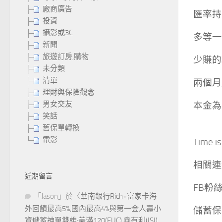
廠商廣告
匯率持
投資
攝影或3C
多等一
新聞
旅遊訂房,購物
少賺的
未分類
清單
兩個月
理財與保險觀念
男女交友
本金為
笑話
舊保單轉換
電影
Time is
相關連
近期留言
FB粉
「
Jason
」於〈
華南銀行Rich+富家卡海
外回饋最高5%,國內最高4%與第一金人壽小
儲蓄保險
資儲蓄神單雙雄:美滿120(FUC),鑫有利(ISI)