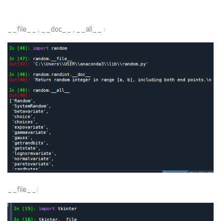
__file__ , __doc__ , __all__ :
__file__: