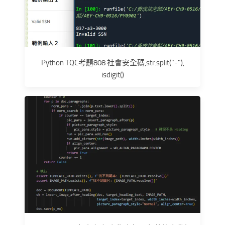
Python TQC考題808 社會安全碼,str.split("-"),
isdigit()