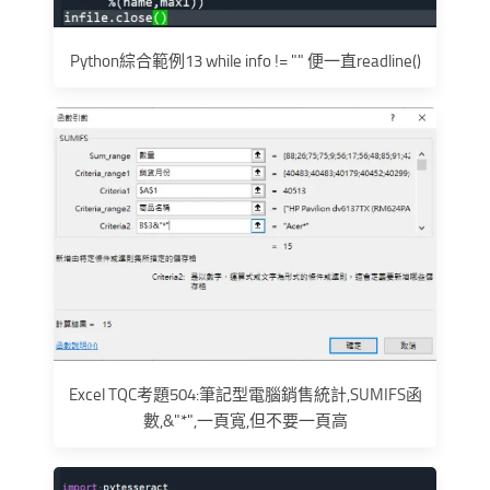
Python綜合範例13 while info != "" 便一直readline()
Excel TQC考題504:筆記型電腦銷售統計,SUMIFS函
數,&"*",一頁寬,但不要一頁高