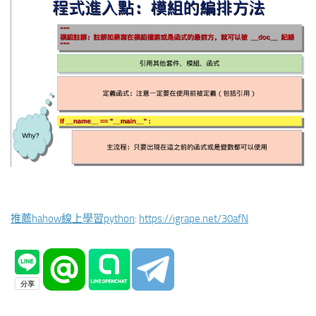
推薦hahow線上學習python
:
https://igrape.net/30afN