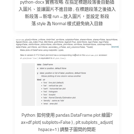
python-docx 實務攻略: 在指定標題段落後自動插
入圖片、並讓圖片不進目錄 ; 在標題段落之後插入
新段落→新增 run→放入圖片，並設定 新段
落.style 為 Normal 樣式避免納入目錄
Python: 如何使用 pandas.DataFrame.plot 繪圖?
ax=df.plot( subplots=False ) ; plt.subplots_adjust(
hspace=1 ) 調整子圖間的間距