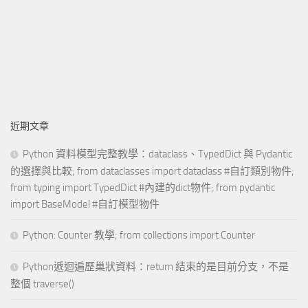
近期文章
Python 資料模型完整教學：dataclass、TypedDict 與 Pydantic
的選擇與比較; from dataclasses import dataclass #自訂類別物件;
from typing import TypedDict #內建的dict物件; from pydantic
import BaseModel #自訂模型物件
Python: Counter 教學; from collections import Counter
Python遞迴遍歷巢狀資料：return 結束的是目前分支，不是
整個 traverse()