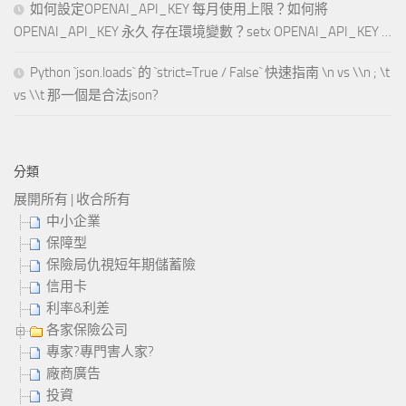
如何設定OPENAI_API_KEY 每月使用上限？如何將
OPENAI_API_KEY 永久 存在環境變數？setx OPENAI_API_KEY …
Python `json.loads` 的 `strict=True / False` 快速指南 \n vs \\n ; \t
vs \\t 那一個是合法json?
分類
展開所有
|
收合所有
中小企業
保障型
保險局仇視短年期儲蓄險
信用卡
利率&利差
各家保險公司
專家?專門害人家?
廠商廣告
投資