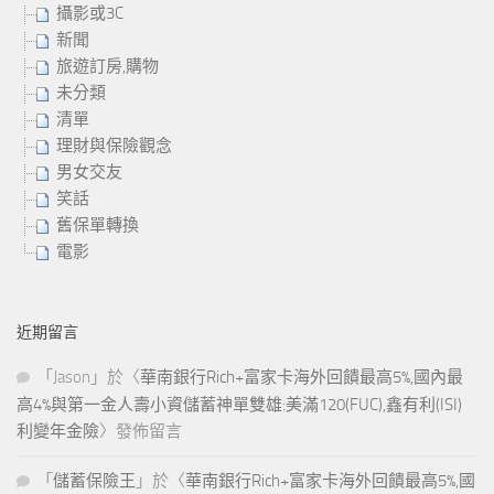
攝影或3C
新聞
旅遊訂房,購物
未分類
清單
理財與保險觀念
男女交友
笑話
舊保單轉換
電影
近期留言
「
Jason
」於〈
華南銀行Rich+富家卡海外回饋最高5%,國內最
高4%與第一金人壽小資儲蓄神單雙雄:美滿120(FUC),鑫有利(ISI)
利變年金險
〉發佈留言
「
儲蓄保險王
」於〈
華南銀行Rich+富家卡海外回饋最高5%,國