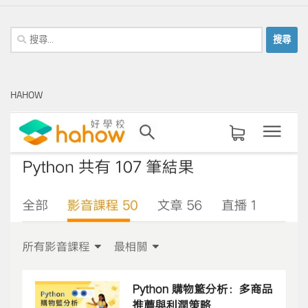
搜
尋
關
鍵
HAHOW
字: