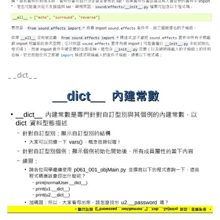
__dict__