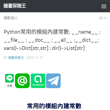
儲蓄保險王
Skip to content
攝影或3C
0
Python常用的模組內建常數; __name__ ;
__file__ ; __doc__ ; __all__ ;__dict__;
vars()->Dict[str,str] ; dir()->List[str]
BY
儲蓄保險王
·
2022-11-12