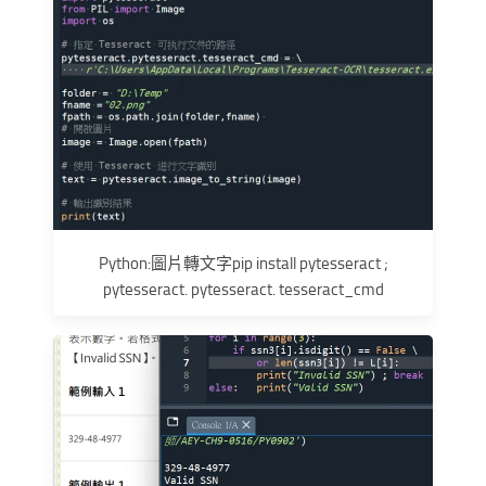
Python:圖片轉文字pip install pytesseract ;
pytesseract. pytesseract. tesseract_cmd