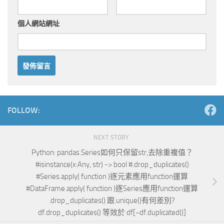
個人網站網址
Alternative:
FOLLOW:
NEXT STORY
Python: pandas.Series如何只保留str,去除重複值？
#isinstance(x:Any, str) -> bool #.drop_duplicates()
#Series.apply( function )逐元素應用function運算
#DataFrame.apply( function )逐Series應用function運算
.drop_duplicates() 跟.unique()有何差別?
df.drop_duplicates() 等效於 df[~df.duplicated()]