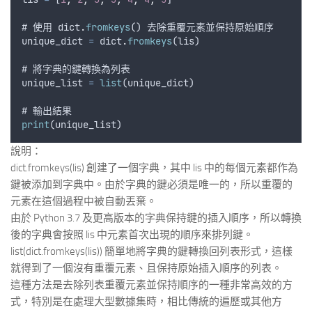
# 
使用
dict
.
fromkeys
() 
去除重覆元素並保持原始順序
unique_dict
=
dict
.
fromkeys
(
lis
)
# 
將字典的鍵轉換為列表
unique_list
=
list
(
unique_dict
)
# 
輸出結果
print
(
unique_list
)
說明：
dict.fromkeys(lis) 創建了一個字典，其中 lis 中的每個元素都作為
鍵被添加到字典中。由於字典的鍵必須是唯一的，所以重覆的
元素在這個過程中被自動丟棄。
由於 Python 3.7 及更高版本的字典保持鍵的插入順序，所以轉換
後的字典會按照 lis 中元素首次出現的順序來排列鍵。
list(dict.fromkeys(lis)) 簡單地將字典的鍵轉換回列表形式，這樣
就得到了一個沒有重覆元素、且保持原始插入順序的列表。
這種方法是去除列表重覆元素並保持順序的一種非常高效的方
式，特別是在處理大型數據集時，相比傳統的遍歷或其他方