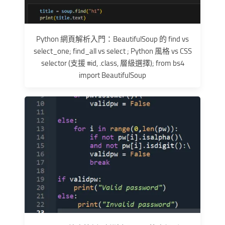
Python 網頁解析入門：BeautifulSoup 的 find vs
select_one; find_all vs select ; Python 風格 vs CSS
selector (支援 #id, .class, 層級選擇); from bs4
import BeautifulSoup