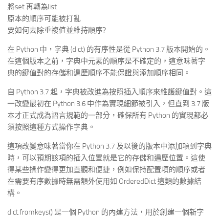
將set 再轉為list
原本的順序可能被打亂
要如何去除重複值並維持順序?
在 Python 中，字典 (dict) 的有序性是從 Python 3.7 版本開始的。
在這個版本之前，字典中元素的順序是不確定的，這意味著字
典的鍵值對的存儲和遍歷順序不能保證與添加順序相同。
自 Python 3.7 起，字典被改進為按照插入順序來維護鍵值對。這
一改變最初在 Python 3.6 中作為實現細節被引入，但直到 3.7 版
本才正式成為語言規範的一部分，確保所有 Python 的實現都必
須按照這種方式操作字典。
這項改變意味著當你在 Python 3.7 及以後的版本中添加項到字典
時，可以預期該項的插入位置就是它的存儲和遍歷位置。這使
得某些操作變得更加直觀和便捷，例如保持配置項的順序或者
在需要有序數據時無需額外使用如 OrderedDict 這類的數據結
構。
dict.fromkeys() 是一個 Python 的內建方法，用於創建一個新字