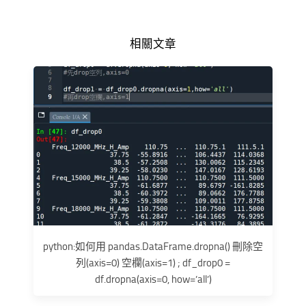
相關文章
python:如何用 pandas.DataFrame.dropna() 刪除空
列(axis=0) 空欄(axis=1) ; df_drop0 =
df.dropna(axis=0, how=’all’)