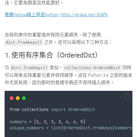
法，它更為簡潔且性能更好。
推薦hahow線上學習python
:
https://igrape.net/30afN
去除列表中的重复值并保持元素顺序，除了使用
之外，还可以采用以下三种方法：
dict.fromkeys()
1. 使用有序集合（OrderedDict）
与
类似，
同样
dict.fromkeys()
collections.OrderedDict
可以用来去除重复元素并保持顺序。这在 Python 3.6 之前的版本
中尤其有用，因为那时的普通字典还不保持插入顺序。
from
collections
import
OrderedDict
numbers
 = [1
,
 2
,
 3
,
 3
,
 4
,
 4
,
 5]
unique_numbers
 = 
list
(
OrderedDict
.
fromkeys
(
numbers
))