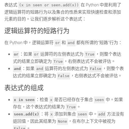
表达式
在 Python 中是利用了
(x in seen or seen.add(x))
逻辑运算符的短路行为以及集合的性质来实现快速检查和添加
元素的目的。让我们逐步解析这个表达式：
逻辑运算符的短路行为
在 Python 中，逻辑运算符
和
都有所谓的”短路”行为：
or
and
：如果
运算符的左侧表达式为
，则整个表达
or
or
True
式的结果立即确定为
，右侧表达式不会被评估。
True
：如果
运算符的左侧表达式为
，则整个表
and
and
False
达式的结果立即确定为
，右侧表达式不会被评估。
False
表达式的组成
：检查
是否已经存在于集合
中。如果
x in seen
x
seen
存在，这个表达式的结果为
。
True
：将
添加到集合
中。
方法没有
seen.add(x)
x
seen
add
返回值，因此其结果为
，在布尔上下文中被视为
None
。
False