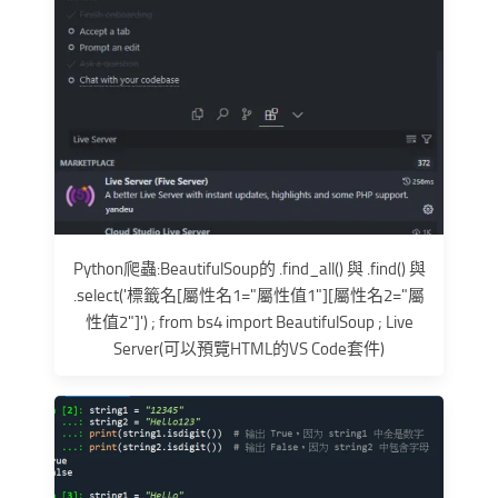
Python爬蟲:BeautifulSoup的 .find_all() 與 .find() 與
.select('標籤名[屬性名1="屬性值1"][屬性名2="屬
性值2"]') ; from bs4 import BeautifulSoup ; Live
Server(可以預覽HTML的VS Code套件)