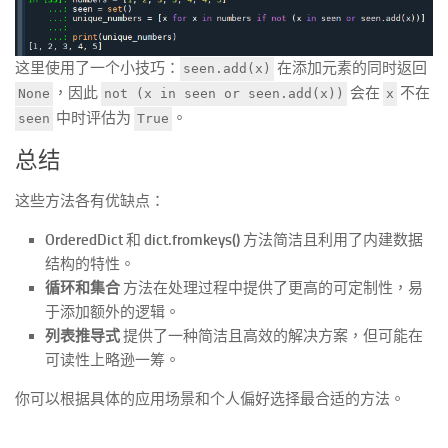
这里使用了一个小技巧：
在添加元素的同时返回
seen.add(x)
，因此
会在
不在
None
not (x in seen or seen.add(x))
x
中时评估为
。
seen
True
总结
这些方法各有优缺点：
OrderedDict
和
dict.fromkeys()
方法简洁且利用了内建数据
结构的特性。
循环和集合
方法在处理过程中提供了更高的可定制性，易
于添加额外的逻辑。
列表推导式
提供了一种简洁且高效的解决方案，但可能在
可读性上略逊一筹。
你可以根据具体的应用场景和个人偏好选择最合适的方法。