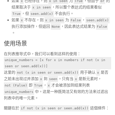
如果
已经存在，则
为
，但由于
的
x
x in seen
True
or
结果取决于
，所以整个表达式的结果看似
x in seen
，但
不会执行。
True
seen.add(x)
如果
不存在，则
为
，
x
x in seen
False
seen.add(x)
执行添加操作，但返回
，因此表达式结果为
None
False
。
使用场景
在列表推导式中，我们可以看到这样的使用：
unique_numbers = [x for x in numbers if not (x in
seen or seen.add(x))]
这里的
用于确认
是否
not (x in seen or seen.add(x))
x
之前未出现过并添加
到
。只有当
是新元素时，
x
seen
x
即
，
才会被添加到结果列表
not (False)
True
x
中。这是一种既简洁又有效的方法来过滤出
unique_numbers
列表中的唯一元素。
關鍵在於
這個條件：
if not (x in seen or seen.add(x))