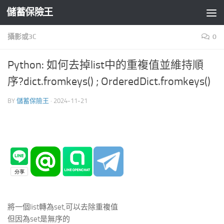
儲蓄保險王
Skip to content
攝影或3C
0
Python: 如何去掉list中的重複值並維持順
序?dict.fromkeys() ; OrderedDict.fromkeys()
BY
儲蓄保險王
·
2024-11-21
將一個list轉為set,可以去除重複值
但因為set是無序的