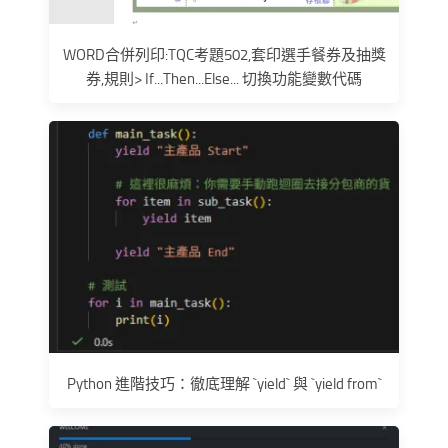
WORD合併列印:TQC考題502,套印選手餐券及抽獎
券,規則> If...Then...Else... 切換功能變數代碼
Python 進階技巧：徹底理解 `yield` 與 `yield from`