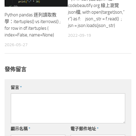
codebeautify.org 線上瀏覽
json檔, with open(targetJson,”
Python pandas 逐列讀取教
r”) as f: json_str = f.read() ;
學：itertuples() vs iterrows() ;
jsn = json.loads(json_str)
for row in df.itertuples (
index=False, name=None)
2022-09-19
2026-05-27
發佈留言
留言
*
顯示名稱
*
電子郵件地址
*