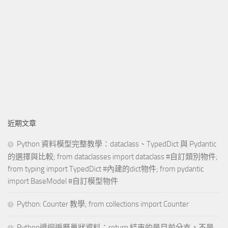
近期文章
Python 資料模型完整教學：dataclass、TypedDict 與 Pydantic
的選擇與比較; from dataclasses import dataclass #自訂類別物件;
from typing import TypedDict #內建的dict物件; from pydantic
import BaseModel #自訂模型物件
Python: Counter 教學; from collections import Counter
Python遞迴遍歷巢狀資料：return 結束的是目前分支，不是