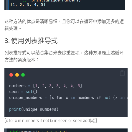
这种方法的优点是清晰易懂，且你可以在循环中添加更多的逻
辑处理。
3. 使用列表推导式
列表推导式可以结合集合来去除重复项，这种方法是上述循环
方法的紧凑版本：
numbers
=
 [
1
,
2
,
3
,
3
,
4
,
4
,
5
]
seen
=
set
()
unique_numbers
=
 [
x
for
x
in
numbers
if
not
 (
x
in
se
print
(
unique_numbers
)
[x for x in numbers if not (x in seen or seen.add(x))]