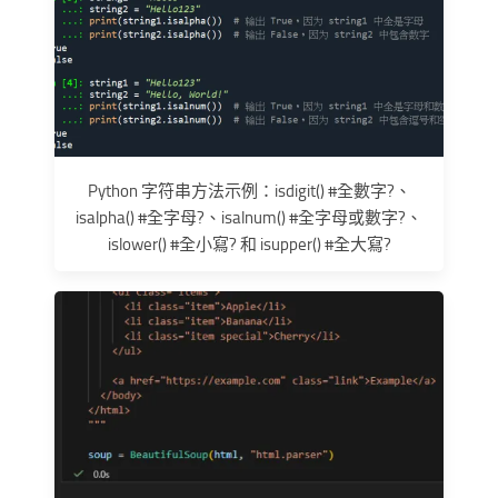
Python 字符串方法示例：isdigit() #全數字?、
isalpha() #全字母?、isalnum() #全字母或數字?、
islower() #全小寫? 和 isupper() #全大寫?