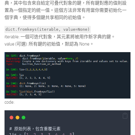
典，其中包含來自給定可叠代對象的鍵，所有鍵對應的值則設
置為一個指定的統一值。這個方法非常有用當你需要初始化一
個字典，使得多個鍵共享相同的初始值。
dict.fromkeys(iterable, value=None)
iterable: 一個可迭代對象，其元素將被用作新字典的鍵。
value (可選): 所有鍵的初始值，默認為 None。
code:
# 
原始列表
，
包含重覆元素
lis
=
 [
1
,
2
,
3
,
3
,
4
,
4
,
5
]