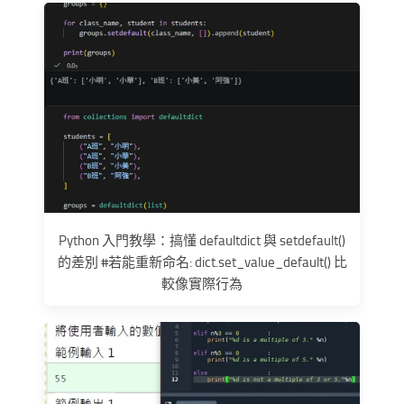
Python 入門教學：搞懂 defaultdict 與 setdefault()
的差別 #若能重新命名: dict.set_value_default() 比
較像實際行為