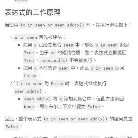
表达式的工作原理
当使用
时，其执行流程如下：
(x in seen or seen.add(x))
首先被评估：
x in seen
如果
已经在集合
中，那么
返回
x
seen
x in seen
。由于
的短路性质，整个表达式立即返回
True
or
，
不会被执行。
True
seen.add(x)
如果
不在集合
中，那么
返回
x
seen
x in seen
。
False
当
为
时，表达式继续执行
x in seen
False
：
seen.add(x)
将
添加到集合中，但此方法返回
seen.add(x)
x
，即在布尔上下文中视为
。
None
False
因此，整个表达式
的结果总是
(x in seen or seen.add(x))
：
False