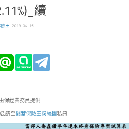
.11%)_續
保險王
·
2019-04-16
由保經業務員提供
紹,請至
儲蓄保險王粉絲團
私訊