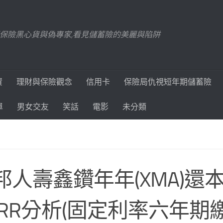
踢爆保險黑心貨與偽專家,看見儲蓄險的美麗與陷阱
資
理財與保險觀念
信用卡
保險局仇視短年期儲蓄險
單
男女交友
笑話
電影
未分類
邦人壽鑫鑽年年(XMA)還
IRR分析(固定利率六年期