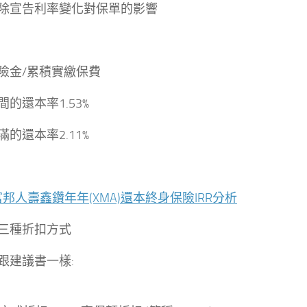
除宣告利率變化對保單的影響
險金/累積實繳保費
的還本率1.53%
的還本率2.11%
富邦人壽鑫鑽年年(XMA)還本終身保險IRR分析
三種折扣方式
跟建議書一樣: