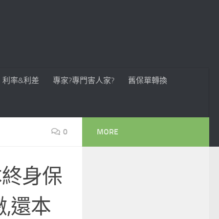
利率&利差
專家?專門害人家?
舊保單轉換
0
MORE
本終身保
繳,還本