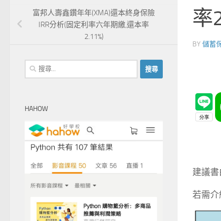
率2
富邦人壽鑫鑽年年(XMA)還本終身保險
IRR分析(固定利率六年期繳,還本率
2.11%)
BY
儲蓄
搜
尋
關
鍵
HAHOW
字:
建議書
若需介