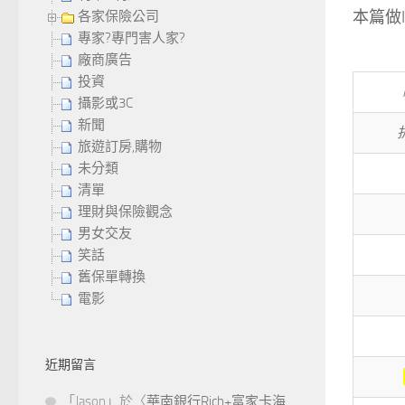
本篇做I
各家保險公司
專家?專門害人家?
廠商廣告
投資
攝影或3C
新聞
旅遊訂房,購物
未分類
清單
理財與保險觀念
男女交友
笑話
舊保單轉換
電影
近期留言
「
Jason
」於〈
華南銀行Rich+富家卡海