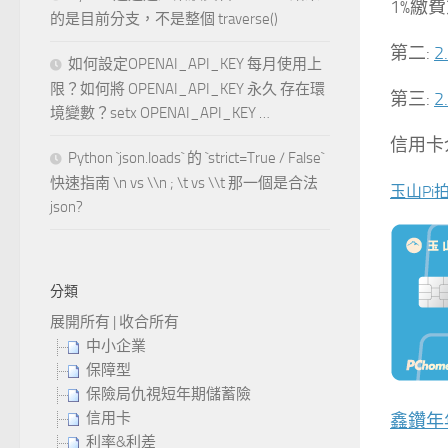
1%繳費
的是目前分支，不是整個 traverse()
第二:
2
如何設定OPENAI_API_KEY 每月使用上
限？如何將 OPENAI_API_KEY 永久 存在環
第三:
2
境變數？setx OPENAI_API_KEY …
信用卡
Python `json.loads` 的 `strict=True / False`
快速指南 \n vs \\n ; \t vs \\t 那一個是合法
玉山Pi
json?
分類
展開所有
|
收合所有
中小企業
保障型
保險局仇視短年期儲蓄險
信用卡
鑫鑽年
利率&利差