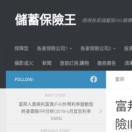
Skip to content
儲蓄保險王
透視各家儲蓄險IRR,
保障型
各家保險公司1
各家保險公司2
投
攝影或3C
新聞
旅遊訂房,購物
廠商廣告
清
FOLLOW:
富邦
NEXT STORY
富
富邦人壽美利富貴(FIA)外幣利率變動型
終身壽險IRR分析(2019/4月宣告利率
3.65%)
險
PREVIOUS STORY