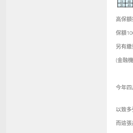
高保額
保額10
另有繳
(金融
今年四
以致多
而這張