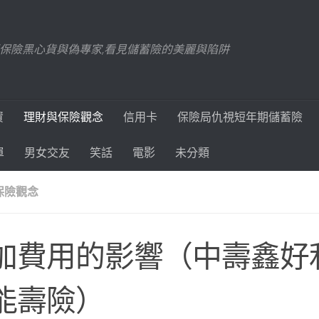
踢爆保險黑心貨與偽專家,看見儲蓄險的美麗與陷阱
資
理財與保險觀念
信用卡
保險局仇視短年期儲蓄險
單
男女交友
笑話
電影
未分類
保險觀念
加費用的影響（中壽鑫好
能壽險）