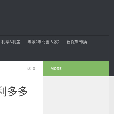
利率&利差
專家?專門害人家?
舊保單轉換
0
MORE
利多多