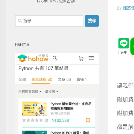
(六年IRR>2%,練習題)
BY
儲蓄
搜
尋
關
鍵
HAHOW
字:
讓我們
附加費用
附加費用
都是前