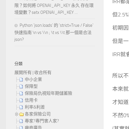
IRR
都
限？如何將 OPENAI_API_KEY 永久 存在環
境變數？setx OPENAI_API_KEY …
但2.
Python `json.loads` 的 `strict=True / False`
初期因
快速指南 \n vs \\n ; \t vs \\t 那一個是合法
json?
但是一
IRR
分類
展開所有
|
收合所有
所以不
中小企業
保障型
本來就
保險局仇視短年期儲蓄險
信用卡
才知道
利率&利差
各家保險公司
不然0
專家?專門害人家?
廠商廣告
(其實