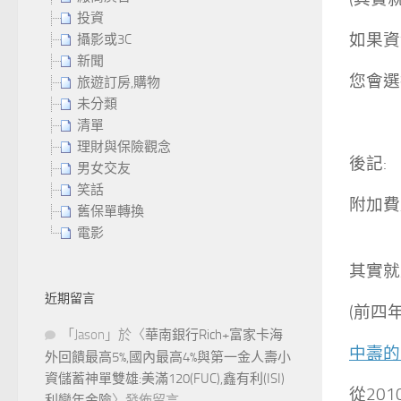
投資
如果資
攝影或3C
新聞
您會選
旅遊訂房,購物
未分類
清單
理財與保險觀念
後記:
男女交友
笑話
附加費用
舊保單轉換
電影
其實就
近期留言
(前四
「
Jason
」於〈
華南銀行Rich+富家卡海
中壽的
外回饋最高5%,國內最高4%與第一金人壽小
資儲蓄神單雙雄:美滿120(FUC),鑫有利(ISI)
從2010
利變年金險
〉發佈留言