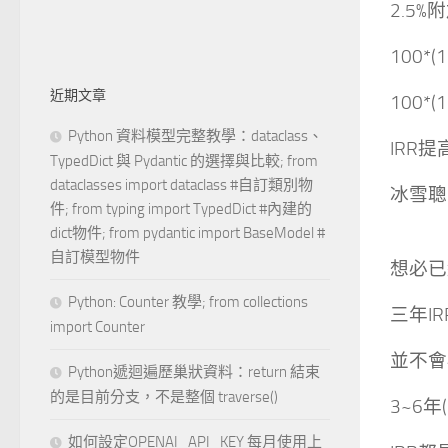
2.5%
100*(1
近期文章
100*(
Python 資料模型完整教學：dataclass、
IRR提
TypedDict 與 Pydantic 的選擇與比較; from
dataclasses import dataclass #自訂類別物
冰雪聰
件; from typing import TypedDict #內建的
dict物件; from pydantic import BaseModel #
自訂模型物件
想必已
Python: Counter 教學; from collections
三年I
import Counter
並不會
Python遞迴遍歷巢狀資料：return 結束
的是目前分支，不是整個 traverse()
3~6年
如何設定OPENAI_API_KEY 每月使用上