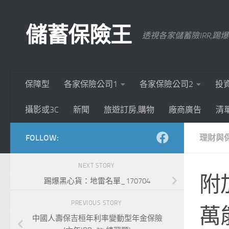
Skip to content
儲蓄保險王
透視各家儲蓄險IRR,
保障型
各家保險公司1
各家保險公司2
投
攝影或3C
新聞
旅遊訂房,購物
廠商廣告
清
FOLLOW:
理財與
NEXT STORY
附
踢爆黑心貨：地雷名單_170704
PREVIOUS STORY
萬
中國人壽保吉桓年利率變動型年金保險