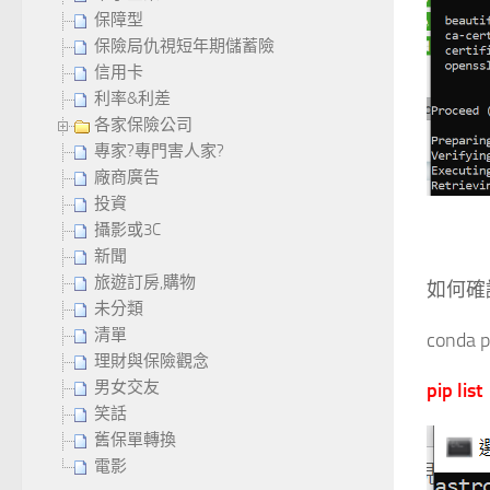
保障型
保險局仇視短年期儲蓄險
信用卡
利率&利差
各家保險公司
專家?專門害人家?
廠商廣告
投資
攝影或3C
新聞
旅遊訂房,購物
如何確
未分類
清單
conda
理財與保險觀念
男女交友
pip list
笑話
舊保單轉換
電影