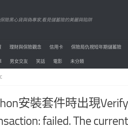
踢爆保險黑心貨與偽專家,看見儲蓄險的美麗與陷阱
資
理財與保險觀念
信用卡
保險局仇視短年期儲蓄險
單
男女交友
笑話
電影
未分類
C
thon安裝套件時出現Verify
nsaction: failed. The curren