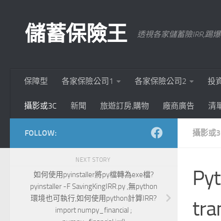
Skip to content
儲蓄保險王
透視各家儲蓄險IRR,
保障型
各家保險公司1
各家保險公司2
投
攝影或3C
新聞
旅遊訂房,購物
廠商廣告
清
FOLLOW:
攝影或3
NEXT STORY
Py
如何使用pyinstaller將py檔轉為exe檔?
pyinstaller -F SavingKingIRR.py ,無python
環境也可執行,如何使用python計算IRR?
tra
import numpy_financial ;