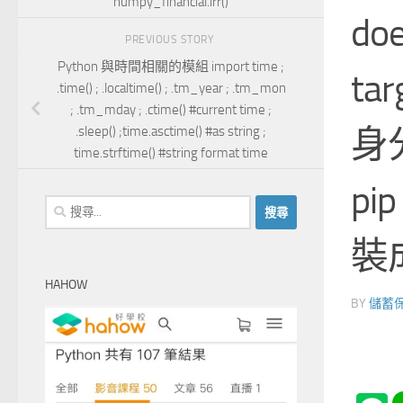
numpy_financial.irr()
doe
PREVIOUS STORY
Python 與時間相關的模組 import time ;
ta
.time() ; .localtime() ; .tm_year ; .tm_mon
; .tm_mday ; .ctime() #current time ;
身分
.sleep() ;time.asctime() #as string ;
time.strftime() #string format time
pi
搜
尋
裝
關
鍵
HAHOW
字:
BY
儲蓄