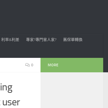
利率&利差
專家?專門害人家?
舊保單轉換
0
MORE
ing
t user