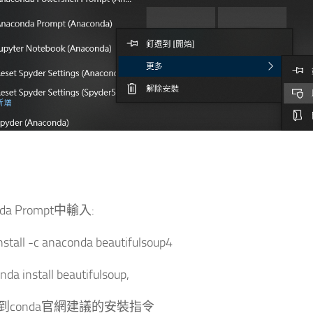
nda Prompt中輸入:
nstall -c anaconda beautifulsoup4
a install beautifulsoup,
到conda官網建議的安裝指令