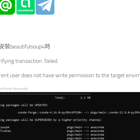
安裝beautifulsoup4時
ying transaction: failed.
rent user does not have write permission to the target envir