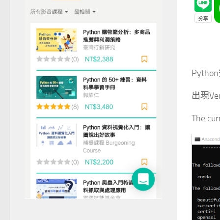
Python
出現Verif
The cur