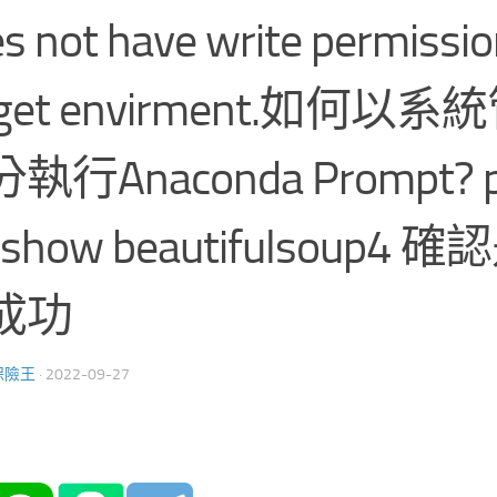
s not have write permissio
rget envirment.如何以
執行Anaconda Prompt? pip 
p show beautifulsoup4
成功
保險王
·
2022-09-27