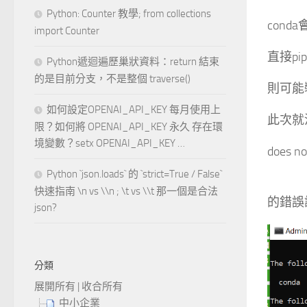
Python: Counter 教學; from collections
cond
import Counter
直接pip i
Python遞迴遍歷巢狀資料：return 結束
的是目前分支，不是整個 traverse()
則可能
如何設定OPENAI_API_KEY 每月使用上
此次就
限？如何將 OPENAI_API_KEY 永久 存在環
境變數？setx OPENAI_API_KEY …
does no
Python `json.loads` 的 `strict=True / False`
快速指南 \n vs \\n ; \t vs \\t 那一個是合法
的錯誤
json?
分類
展開所有
|
收合所有
中小企業