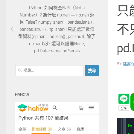
只能
Python: 如何檢查NaN（Not a
Number）? 為什麼 np.nan == np.nan 返
回 False? numpy.isnan() ; pandas.isna() ;
不
pandas.isnull() ; np.isnan() 只能處理數值
型資料(np.nan) ; pd.isna() , pd.isnull() 除了
pd.
np.nan以外,還可以處理None,
pd.DataFrame, pd.Series
BY
儲蓄
搜
尋
關
鍵
HAHOW
字: