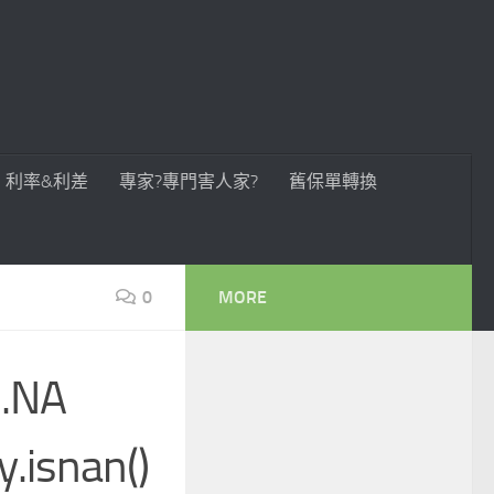
利率&利差
專家?專門害人家?
舊保單轉換
0
MORE
s.NA
isnan()