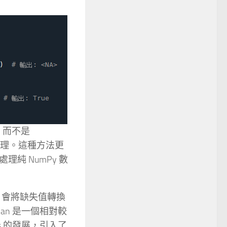
) 而不是
和處理。這種方法更
處理純 NumPy 數
as 會將缺失值轉換
nan 是一個相對較
s 的發展，引入了