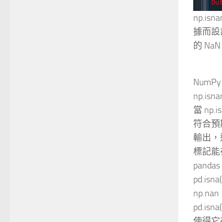
np.i
據而設計
的 N
NumPy 
np.i
當 np
符合預期
輸出，這
標記能
pandas 
pd.i
np.na
pd.i
使得它在