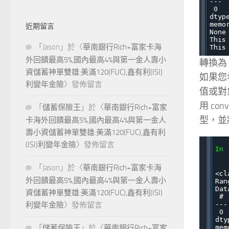
近期留言
「
Jason
」於〈
華南銀行Rich+富家卡海
外回饋最高5%,國內最高4%與第一金人壽小
轉換為 p
資儲蓄神單雙雄:美滿120(FUC),鑫有利(ISI)
如果您
利變年金險
〉發佈留言
值或對象
用 con
「
儲蓄保險王
」於〈
華南銀行Rich+富家
型，並
卡海外回饋最高5%,國內最高4%與第一金人
壽小資儲蓄神單雙雄:美滿120(FUC),鑫有利
(ISI)利變年金險
〉發佈留言
「
Jason
」於〈
華南銀行Rich+富家卡海
外回饋最高5%,國內最高4%與第一金人壽小
資儲蓄神單雙雄:美滿120(FUC),鑫有利(ISI)
利變年金險
〉發佈留言
「
儲蓄保險王
」於〈
華南銀行Rich+富家