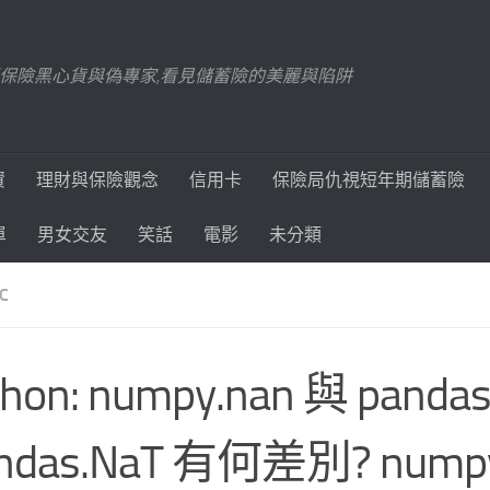
踢爆保險黑心貨與偽專家,看見儲蓄險的美麗與陷阱
資
理財與保險觀念
信用卡
保險局仇視短年期儲蓄險
單
男女交友
笑話
電影
未分類
C
thon: numpy.nan 與 panda
andas.NaT 有何差別? numpy.