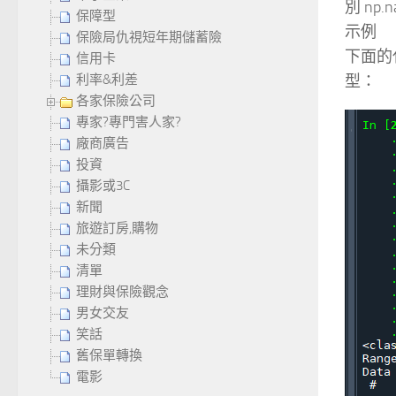
別 np.n
保障型
示例
保險局仇視短年期儲蓄險
下面的代
信用卡
型：
利率&利差
各家保險公司
專家?專門害人家?
廠商廣告
投資
攝影或3C
新聞
旅遊訂房,購物
未分類
清單
理財與保險觀念
男女交友
笑話
舊保單轉換
電影