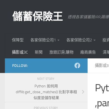
Skip to content
儲蓄保險王
透視各家儲蓄險IRR,
保障型
各家保險公司1
各家保險公司2
投
攝影或3C
新聞
旅遊訂房,購物
廠商廣告
清
FOLLOW:
攝影或3
NEXT STORY
Py
Python: 如何用
difflib.get_close_matches() 比對字串相
似度並儲存結果
,p
PREVIOUS STORY