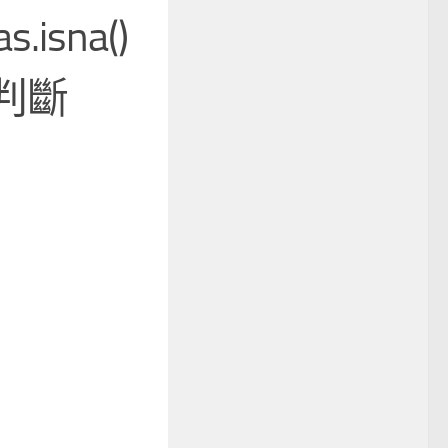
.isna()
以判斷