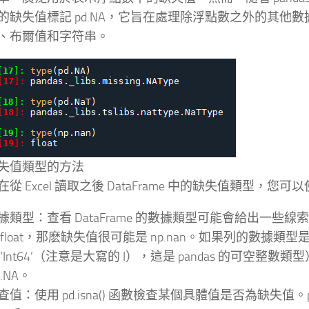
的缺失值標記 pd.NA，它旨在處理除浮點數之外的其他
、布爾值和字符串。
失值類型的方法
從 Excel 讀取之後 DataFrame 中的缺失值類型，您
據類型：查看 DataFrame 的數據類型可能會給出一些
float，那麽缺失值很可能是 np.nan。如果列的數據類型是 
‘Int64’（注意是大寫的 I），這是 pandas 的可空整
.NA。
值：使用 pd.isna() 函數檢查某個具體值是否為缺失值。pd.