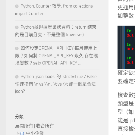
Python: Counter 教學; from collections
更通用
import Counter
如整數
Python遞迴遍歷巢狀資料：return 結束
的是目前分支，不是整個 traverse()
如何設定OPENAI_API_KEY 每月使用上
限？如何將 OPENAI_API_KEY 永久 存在環
境變數？setx OPENAI_API_KEY …
確定缺
Python `json.loads` 的 `strict=True / False`
要確定在
快速指南 \n vs \\n ; \t vs \\t 那一個是合法
json?
檢查數
類型是 
型（如 
分類
能是 pd
展開所有
|
收合所有
直接檢查
中小企業