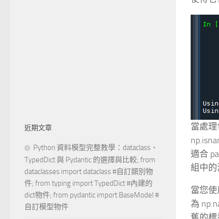
當處理包
近期文章
np.
Python 資料模型完整教學：dataclass、
適合 p
TypedDict 與 Pydantic 的選擇與比較; from
組中的
dataclasses import dataclass #自訂類別物
件; from typing import TypedDict #內建的
當您使用
dict物件; from pydantic import BaseModel #
為 np
自訂模型物件
舊的標