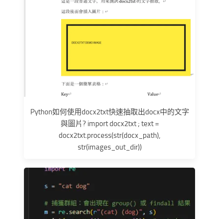
Python如何使用docx2txt快速抽取出docx中的文字
與圖片? import docx2txt ; text =
docx2txt.process(str(docx_path),
str(images_out_dir))