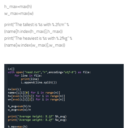
h_max=max(h)
w_max=max(w)
print(“The tallest is %s with %.2fcm” %
(name[h.index(h_max)],h_max))
print(“The heaviest is %s with %.2fkg” %
(name[w.index(w_max)],w_max))