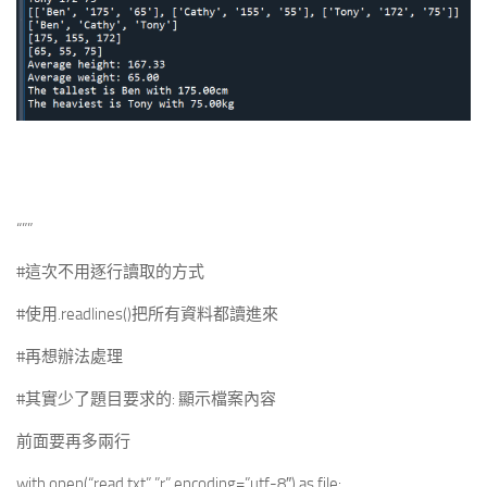
“””
#這次不用逐行讀取的方式
#使用.readlines()把所有資料都讀進來
#再想辦法處理
#其實少了題目要求的: 顯示檔案內容
前面要再多兩行
with open(“read.txt”,”r”,encoding=”utf-8″) as file: