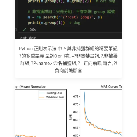
Python 正則表示法 中 ?: 與非捕獲群組的精要筆記,
?的多重語義:量詞0 or 1次, +?非貪婪量詞, ?:非捕獲
群組, ?P<name> 命名捕獲組, ?= 正向前瞻 斷言, ?!
負向前瞻斷言