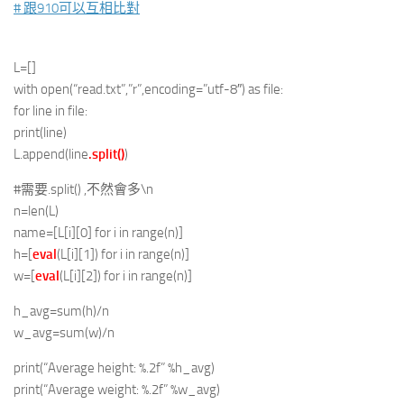
# 跟910可以互相比對
L=[]
with open(“read.txt”,”r”,encoding=”utf-8″) as file:
for line in file:
print(line)
L.append(line
.split()
)
#需要.split() ,不然會多\n
n=len(L)
name=[L[i][0] for i in range(n)]
h=[
eval
(L[i][1]) for i in range(n)]
w=[
eval
(L[i][2]) for i in range(n)]
h_avg=sum(h)/n
w_avg=sum(w)/n
print(“Average height: %.2f” %h_avg)
print(“Average weight: %.2f” %w_avg)