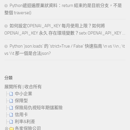
Python遞迴遍歷巢狀資料：return 結束的是目前分支，不是
整個 traverse()
如何設定OPENAI_API_KEY 每月使用上限？如何將
OPENAI_API_KEY 永久 存在環境變數？setx OPENAI_API_KEY …
Python `json.loads` 的 `strict=True / False` 快速指南 \n vs \\n ; \t
vs \\t 那一個是合法json?
分類
展開所有
|
收合所有
中小企業
保障型
保險局仇視短年期儲蓄險
信用卡
利率&利差
各家保險公司