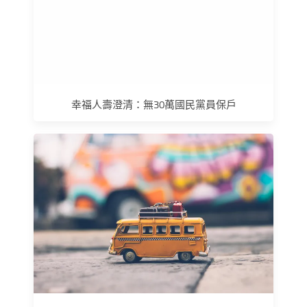
幸福人壽澄清：無30萬國民黨員保戶