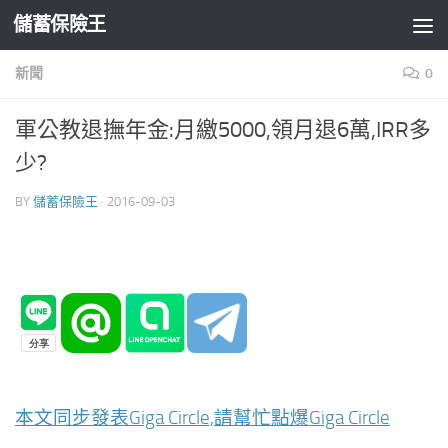
儲蓄保險王
Skip to content
新聞
0
軍公教退撫年金:月繳5000,領月退6萬,IRR多
少?
BY
儲蓄保險王
·
2016-09-03
本文同步發表Giga Circle,請幫忙點爆Giga Circle