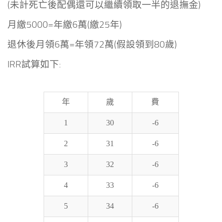
(未計死亡後配偶還可以繼續領取一半的退撫金)
月繳5000=年繳6萬(繳25年)
退休後月領6萬=年領72萬(假設領到80歲)
IRR試算如下:
年
歲
費
1
30
-6
2
31
-6
3
32
-6
4
33
-6
5
34
-6