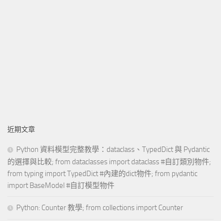
近期文章
Python 資料模型完整教學：dataclass、TypedDict 與 Pydantic
的選擇與比較; from dataclasses import dataclass #自訂類別物件;
from typing import TypedDict #內建的dict物件; from pydantic
import BaseModel #自訂模型物件
Python: Counter 教學; from collections import Counter