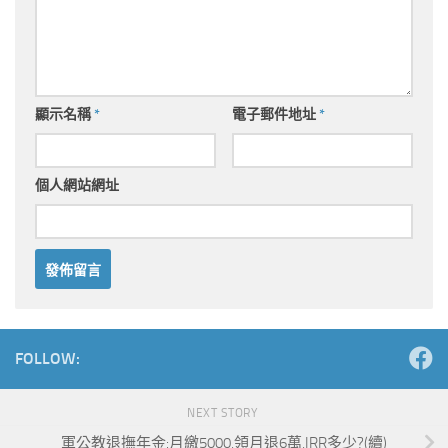
顯示名稱
*
電子郵件地址
*
個人網站網址
Alternative:
FOLLOW:
NEXT STORY
軍公教退撫年金:月繳5000,領月退6萬,IRR多少?(續)