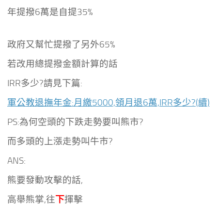
年提撥6萬是自提35%
政府又幫忙提撥了另外65%
若改用總提撥金額計算的話
IRR多少?請見下篇:
軍公教退撫年金:月繳5000,領月退6萬,IRR多少?(續)
PS:為何空頭的下跌走勢要叫熊市?
而多頭的上漲走勢叫牛市?
ANS:
熊要發動攻擊的話,
下
高舉熊掌,往
揮擊