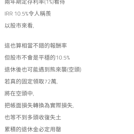
兩年期定存利率(1%)看待
IRR 10.5%令人稱羨
以股市來看,
這也算相當不錯的報酬率
但股市不會是平穩的10.5%
退休後也可能遇到熊來襲(空頭)
若真的固定領取72萬,
將在空頭中,
把帳面損失
轉換為實際損失,
也等不到多頭收復失土
累積的退休金必定用罄