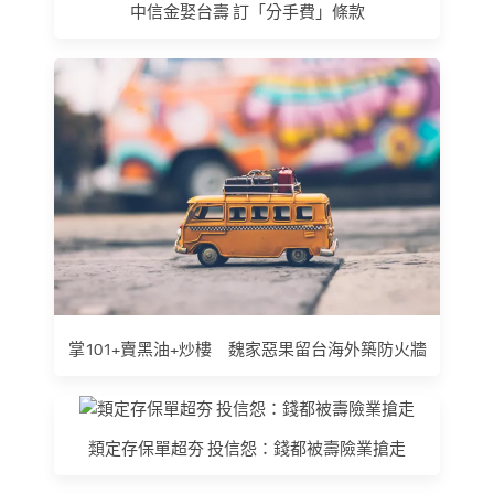
中信金娶台壽 訂「分手費」條款
掌101+賣黑油+炒樓 魏家惡果留台海外築防火牆
類定存保單超夯 投信怨：錢都被壽險業搶走