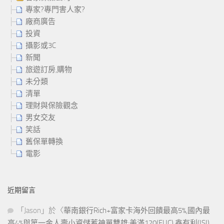
專家?專門害人家?
廠商廣告
投資
攝影或3C
新聞
旅遊訂房,購物
未分類
清單
理財與保險觀念
男女交友
笑話
舊保單轉換
電影
近期留言
「
Jason
」於〈
華南銀行Rich+富家卡海外回饋最高5%,國內最
高4%與第一金人壽小資儲蓄神單雙雄:美滿120(FUC),鑫有利(ISI)