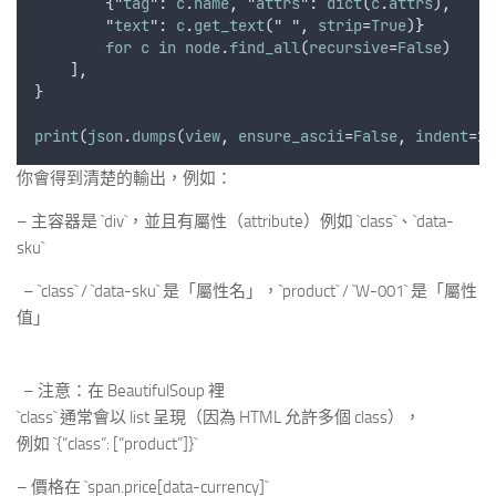
        {"
tag
": 
c
.
name
,
 "
attrs
": 
dict
(
c
.
attrs
)
,
        "
text
": 
c
.
get_text
(" "
,
strip
=
True
)
}
for
c
in
node
.
find_all
(
recursive
=
False
)
    ]
,
}
print
(
json
.
dumps
(
view
,
ensure_ascii
=
False
,
indent
=2)
你會得到清楚的輸出，例如：
– 主容器是 `div`，並且有屬性（attribute）例如 `class`、`data-
sku`
– `class` / `data-sku` 是「屬性名」，`product` / `W-001` 是「屬性
值」
– 注意：在 BeautifulSoup 裡
`class` 通常會以 list 呈現（因為 HTML 允許多個 class），
例如 `{“class”: [“product”]}`
– 價格在 `span.price[data-currency]`