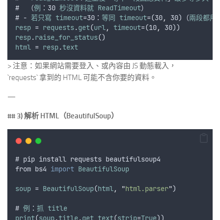
#  （
例
：30 
秒沒資料就
ReadTimeout
）
# - 
若只寫
timeout
=30：
等同
timeout
=(30
,
 30)（
兩段都用
resp
 = 
requests
.
get
(
url
,
timeout
=(10
,
 30))
resp
.
raise_for_status
()
html
 = 
resp
.
text
> 注意：如果網站需要登入、或內容由 JS 動態載入，
`requests` 拿到的 HTML 可能不含你要的資料。
—
## 3) 解析 HTML（BeautifulSoup）
# 
pip
install
requests
beautifulsoup4
from
bs4
import
BeautifulSoup
soup
 = 
BeautifulSoup
(
html
,
"
html.parser
"
)
# 
例
：
抓
title
print
(
soup
.
title
.
get_text
(
strip
=
True
))