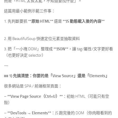
而是「HTML 太長太亂，不知道要找什麼」。
這篇用最小範例示範三件事：
1. 先判斷要抓
**原始 HTML**
還是
**JS 動態載入後的內容**
2. 用 BeautifulSoup 快速定位元素並抽取資料
3. 把「一小塊 DOM」整理成
**JSON**
，讓 tag/屬性/文字更好看
（也更好決定 selector）
—
## 1) 先搞清楚：你要的是「View Source」還是「Elements」
很多網站是 SPA / 前端框架頁面：
–
**View Page Source（Ctrl+U）**
：初始 HTML（可能只有空
殼）
–
**DevTools → Elements**
：JS 跑完後的 DOM（你肉眼看到的