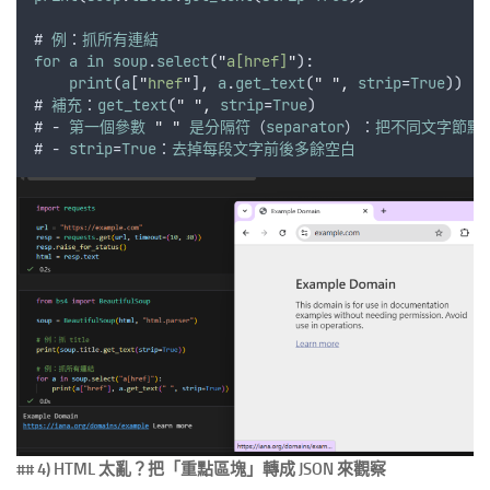
# 
例
：
抓所有連結
for
a
in
soup
.
select
(
"
a[href]
"
):
print
(
a
[
"
href
"
]
,
a
.
get_text
(
"
"
,
strip
=
True
))
# 
補充
：
get_text
(
"
"
,
strip
=
True
)
# - 
第一個參數
"
"
是分隔符
（
separator
）：
把不同文字節點
# - 
strip
=
True
：
去掉每段文字前後多餘空白
## 4) HTML 太亂？把「重點區塊」轉成 JSON 來觀察