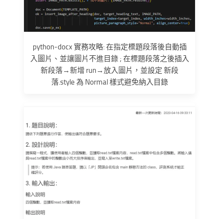
python-docx 實務攻略: 在指定標題段落後自動插
入圖片、並讓圖片不進目錄 ; 在標題段落之後插入
新段落→新增 run→放入圖片，並設定 新段
落.style 為 Normal 樣式避免納入目錄