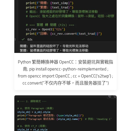
Python 繁簡轉換神器 OpenCC：安裝避坑與實戰指
南; pip install opencc-python-reimplemented ;
from opencc import OpenCC ; cc = OpenCC('s2twp') ;
cc.convert("不仅内存不够，而且服务器挂了")