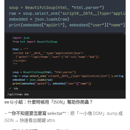
soup = BeautifulSoup(html, 
"
html
.
parser
"
)
raw
 = 
soup
.
select_one
(
'
script#__DATA__[type="applica
embedded
 = 
json
.
loads
(
raw
)
print
(
embedded
[
"
apiUrl
"
]
,
embedded
[
"
user
"
][
"
name
"
])
## 6) 小結：什麼時候用「JSON」幫助你爬蟲？
–
**你不知道要怎麼寫 selector**
：把「一小塊 DOM」dump 成
JSON → 快速看出關鍵 attrs