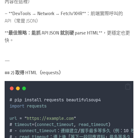
內容在這裡）
–
**DevTools → Network → Fetch/XHR**
：前端實際呼叫的
API（常是 JSON）
**最佳策略：能抓 API JSON 就別硬 parse HTML**
，更穩定也更
快。
—
## 2) 取得 HTML（requests）
# 
pip
install
requests
beautifulsoup4
import
requests
url
 = 
"
https://example.com
"
# 
timeout
=(
connect_timeout
,
read_timeout
)
# - 
connect_timeout
：
連線建立
/
握手最多等多久
（
例
：10 
秒
# - 
read_timeout
：
連上後
「
等下一段回應資料
」
最多等多久