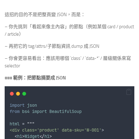
這招的目的不是把整頁變 JSON，而是：
– 你先挑到「看起來像主內容」的節點（例如某個 card / product
/ article）
– 再把它的 tag/attrs/子節點資訊 dump 成 JSON
– 你會更容易看出：應該用哪個 `class` / `data-*` / 層級關係來寫
selector
### 範例：把節點摘要成 JSON
import
json
from
bs4
import
BeautifulSoup
html
 = 
"""
<div class='product' data-sku='W-001'
>
  <
h1
>
Widget
</
h1
>