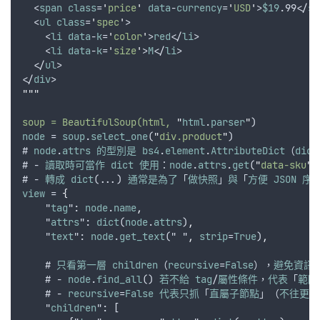
  <
span
class
=
'
price
'
data
-
currency
=
'
USD
'
>
$19
.99</
sp
  <
ul
class
=
'
spec
'
>
    <
li
data
-
k
=
'
color
'
>
red
</
li
>
    <
li
data
-
k
=
'
size
'
>
M
</
li
>
  </
ul
>
</
div
>
"""
soup = BeautifulSoup(html, 
"
html
.
parser
"
)
node
 = 
soup
.
select_one
(
"
div.product
"
)
# 
node
.
attrs
的型別是
bs4
.
element
.
AttributeDict
（
dict
# - 
讀取時可當作
dict
使用
：
node
.
attrs
.
get
(
"
data-sku
"
)
# - 
轉成
dict
(...) 
通常是為了
「
做快照
」
與
「
方便
JSON
序
view
 = 
{
    "
tag
": 
node
.
name
,
    "
attrs
": 
dict
(
node
.
attrs
)
,
    "
text
": 
node
.
get_text
(" "
,
strip
=
True
)
,
    # 
只看第一層
children
（
recursive
=
False
），
避免資訊
    # - 
node
.
find_all
() 
若不給
tag
/
屬性條件
，
代表
「
範圍
    # - 
recursive
=
False
代表只抓
「
直屬子節點
」（
不往更深
    "
children
": [