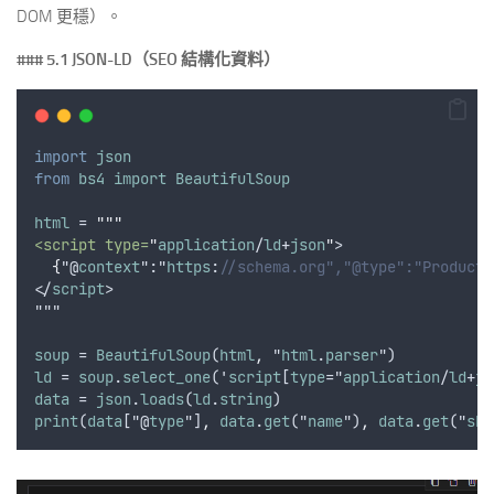
DOM 更穩）。
### 5.1 JSON-LD（SEO 結構化資料）
import
json
from
bs4
import
BeautifulSoup
html
 = 
"""
<script type=
"
application
/
ld
+
json
"
>
{
"@
context
":"
https
:
//schema.org","@type":"Product"
</
script
>
"""
soup
 = 
BeautifulSoup
(
html
,
 "
html
.
parser
")
ld
 = 
soup
.
select_one
('
script
[
type
="
application
/
ld
+
js
data
 = 
json
.
loads
(
ld
.
string
)
print
(
data
["@
type
"]
,
data
.
get
("
name
")
,
data
.
get
("
sku