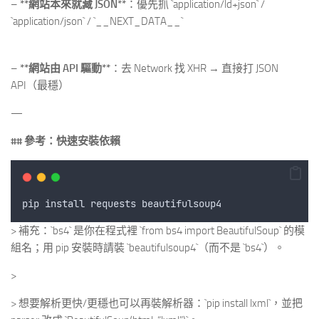
–
**網站本來就藏 JSON**
：優先抓 `application/ld+json` /
`application/json` / `__NEXT_DATA__`
–
**網站由 API 驅動**
：去 Network 找 XHR → 直接打 JSON
API（最穩）
—
## 參考：快速安裝依賴
pip
install
requests
beautifulsoup4
> 補充：`bs4` 是你在程式裡 `from bs4 import BeautifulSoup` 的模
組名；用 pip 安裝時請裝 `beautifulsoup4`（而不是 `bs4`）。
>
> 想要解析更快/更穩也可以再裝解析器：`pip install lxml`，並把