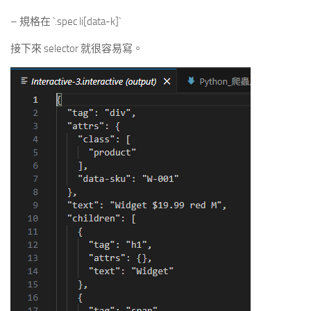
– 規格在 `.spec li[data-k]`
接下來 selector 就很容易寫。