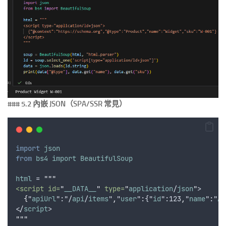
### 5.2 內嵌 JSON（SPA/SSR 常見）
import
json
from
bs4
import
BeautifulSoup
html
 = 
"""
<script id=
"
__DATA__
"
 type=
"
application
/
json
"
>
{
"
apiUrl
":"/
api
/
items
"
,
"
user
":{"
id
":123
,
"
name
":"
Ad
</
script
>
"""