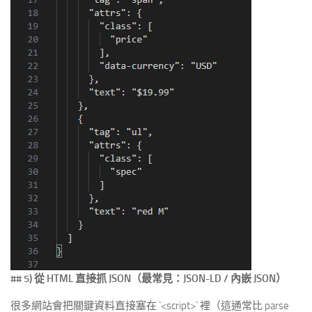
## 5) 從 HTML 直接抓 JSON（最常見：JSON-LD / 內嵌 JSON）
很多網站會把關鍵資料直接塞在 `<script>` 裡（這通常比 parse