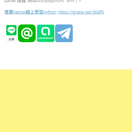
parser 改成 `BeautifulSoup(html, “lxml”)`。
推薦hahow線上學習python
:
https://igrape.net/30afN