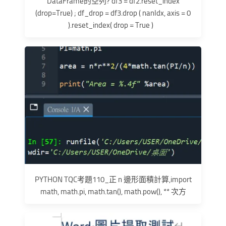
DataFrame的空列? df3 = df2.reset_index
(drop=True) ; df_drop = df3.drop ( nanIdx, axis = 0
).reset_index( drop = True )
PYTHON TQC考題110_正 n 邊形面積計算,import
math, math.pi, math.tan(), math.pow(), ** 次方