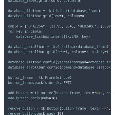
database_label
.
grid
(
row
=0
,
column
=0)
database_listbox
 = 
tk
.
Listbox
(
database_frame
)
database_listbox
.
grid
(
row
=1
,
column
=0)
cable
 = 
{
"
UFA125A
": [13.95
,
 0.4]
,
 "
UED240E
": [8.09
,
 
for
key
in
cable
:
database_listbox
.
insert
(
tk
.
END
,
key
)
database_scrollbar
 = 
tk
.
Scrollbar
(
database_frame
)
database_scrollbar
.
grid
(
row
=1
,
column
=1
,
sticky
=
tk
.
N
database_listbox
.
config
(
yscrollcommand
=
database_scro
database_scrollbar
.
config
(
command
=
database_listbox
.
y
button_frame
 = 
tk
.
Frame
(
window
)
button_frame
.
pack
(
side
=
tk
.
LEFT
)
add_button
 = 
tk
.
Button
(
button_frame
,
text
=
"
>>
"
,
comm
add_button
.
pack
(
pady
=10)
remove_button
 = 
tk
.
Button
(
button_frame
,
text
=
"
<<
"
,
c
remove_button
.
pack
(
pady
=10)