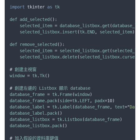
import
tkinter
as
tk
def
add_selected
():
selected_item
 = 
database_listbox
.
get
(
database_li
selected_listbox
.
insert
(
tk
.
END
,
selected_item
)
def
remove_selected
():
selected_item
 = 
selected_listbox
.
get
(
selected_li
selected_listbox
.
delete
(
selected_listbox
.
cursele
# 
創建主視窗
window
 = 
tk
.
Tk
()
# 
創建左邊的
Listbox
顯示
database
database_frame
 = 
tk
.
Frame
(
window
)
database_frame
.
pack
(
side
=
tk
.
LEFT
,
padx
=10)
database_label
 = 
tk
.
Label
(
database_frame
,
text
=
"
Data
database_label
.
pack
()
database_listbox
 = 
tk
.
Listbox
(
database_frame
)
database_listbox
.
pack
()
# 
加入假設的資料庫鍵值