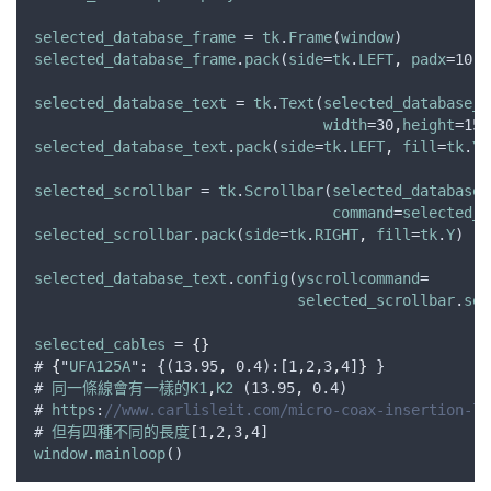
selected_database_frame
 = 
tk
.
Frame
(
window
)
selected_database_frame
.
pack
(
side
=
tk
.
LEFT
,
padx
=10)
selected_database_text
 = 
tk
.
Text
(
selected_database_f
width
=30
,
height
=15)
selected_database_text
.
pack
(
side
=
tk
.
LEFT
,
fill
=
tk
.
Y
)
selected_scrollbar
 = 
tk
.
Scrollbar
(
selected_database_
command
=
selected_d
selected_scrollbar
.
pack
(
side
=
tk
.
RIGHT
,
fill
=
tk
.
Y
)
selected_database_text
.
config
(
yscrollcommand
=
selected_scrollbar
.
set
selected_cables
 = 
{}
# 
{
"
UFA125A
": {(13.95
,
 0.4):[1
,
2
,
3
,
4]
}
 }
# 
同一條線會有一樣的K1
,
K2
 (13.95
,
 0.4) 
# 
https
:
//www.carlisleit.com/micro-coax-insertion-lo
# 
但有四種不同的長度
[1
,
2
,
3
,
4]
window
.
mainloop
()