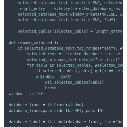
selected_database_text
.
insert
(
tk
.
END
,
selected_c
length_entry
 = 
tk
.
Entry
(
selected_database_text
)
selected_database_text
.
window_create
(
tk
.
END
,
win
selected_database_text
.
insert
(
tk
.
END
,
"
\n
"
)
selected_cables
[
selected_cable
] = 
length_entry
def
remove_selected
():
if
selected_database_text
.
tag_ranges
(
"
sel
"
): #
ta
selected_text
 = 
selected_database_text
.
get
(
"
selected_database_text
.
delete
(
"
sel.first
"
,
"
for
cable
in
selected_cables
: #
selected_cabl
if
selected_cables
[
cable
].
get
() == 
selec
            #
用in取代
==
比較好
del
selected_cables
[
cable
]
break
window
 = 
tk
.
Tk
()
database_frame
 = 
tk
.
Frame
(
window
)
database_frame
.
pack
(
side
=
tk
.
LEFT
,
padx
=10)
database_label
 = 
tk
.
Label
(
database_frame
,
text
=
"
Data