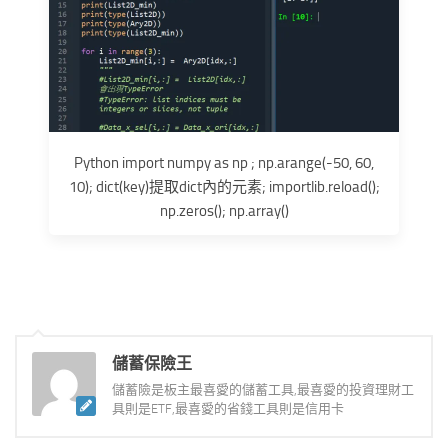
Python import numpy as np ; np.arange(-50, 60,
10); dict(key)提取dict內的元素; importlib.reload();
np.zeros(); np.array()
儲蓄保險王
儲蓄險是板主最喜愛的儲蓄工具,最喜愛的投資理財工
具則是ETF,最喜愛的省錢工具則是信用卡