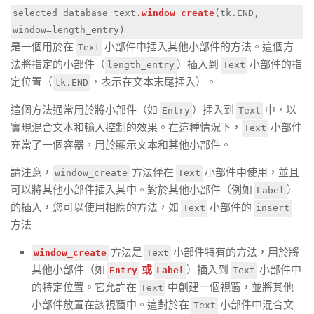
selected_database_text
.window_create
(tk.END,
window=length_entry)
是一個用於在
小部件中插入其他小部件的方法。這個方
Text
法將指定的小部件（
）插入到
小部件的指
length_entry
Text
定位置（
，表示在文本末尾插入）。
tk.END
這個方法通常用於將小部件（如
）插入到
中，以
Entry
Text
實現混合文本和輸入控制的效果。在這種情況下，
小部件
Text
充當了一個容器，用於顯示文本和其他小部件。
請注意，
方法僅在
小部件中使用，並且
window_create
Text
可以將其他小部件插入其中。對於其他小部件（例如
）
Label
的插入，您可以使用相應的方法，如
小部件的
Text
insert
方法
方法是
小部件特有的方法，用於將
window_create
Text
其他小部件（如
或
）插入到
小部件中
Entry
Label
Text
的特定位置。它允許在
中創建一個視窗，並將其他
Text
小部件放置在該視窗中。這對於在
小部件中混合文
Text