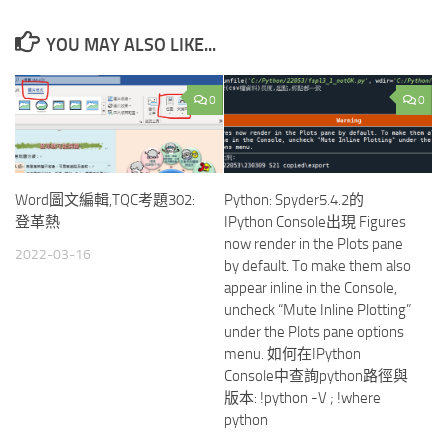
YOU MAY ALSO LIKE...
0
0
Word圖文編輯,TQC考題302:
Python: Spyder5.4.2的
登革熱
IPython Console出現 Figures
now render in the Plots pane
2022-03-16
by default. To make them also
appear inline in the Console,
uncheck “Mute Inline Plotting”
under the Plots pane options
menu. 如何在IPython
Console中查詢python路徑與
版本: !python -V ; !where
python