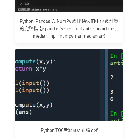
Python: Pandas 與 NumPy 處理缺失值中位數計算
的完整指南; pandas.Series.median( skipna=True ) ;
median_np = numpy .nanmedian(arr)
Python TQC考題502 乘積,def