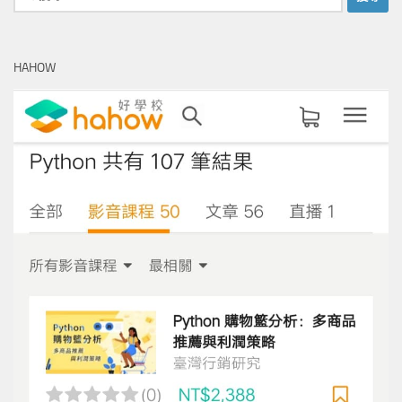
尋
關
鍵
HAHOW
字: