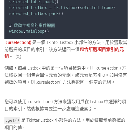
selected_label
.
pack
()
selected_listbox
 = 
tk
.
Listbox
(
selected_frame
)
selected_listbox
.
pack
()
# 
啟動主視窗的事件迴圈
window
.
mainloop
()
.curselection()
是一個 Tkinter Listbox 小部件的方法，用於獲取當
前選擇的項目的索引。該方法返回一個
包含所選項目索引的元
組
。#(0,)
例如，如果 Listbox 中的第一個項目被選中，則 .curselection() 方
法將返回一個包含單個元素的元組，該元素是索引 0。如果沒有
選擇的項目，則 .curselection() 方法將返回一個空的元組。
您可以使用 .curselection() 方法來獲取用戶在 Listbox 中選擇的項
目的索引，然後根據需要進一步處理這些索引。
是 Tkinter Listbox 小部件的方法，用於獲取當前選擇的
.get()
項目的值。