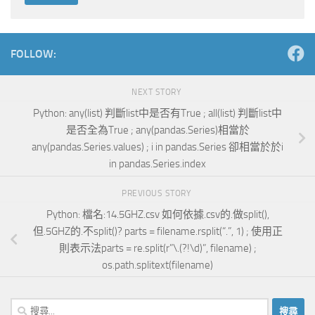
Alternative:
FOLLOW:
NEXT STORY
Python: any(list) 判斷list中是否有True ; all(list) 判斷list中
是否全為True ; any(pandas.Series)相當於
any(pandas.Series.values) ; i in pandas.Series 卻相當於於i
in pandas.Series.index
PREVIOUS STORY
Python: 檔名:14.5GHZ.csv 如何依據.csv的.做split(),
但.5GHZ的.不split()? parts = filename.rsplit(“.”, 1) ; 使用正
則表示法parts = re.split(r”\.(?!\d)”, filename) ;
os.path.splitext(filename)
搜