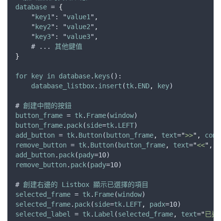
database
 = 
{
    "
key1
": "
value1
"
,
    "
key2
": "
value2
"
,
    "
key3
": "
value3
"
,
    # ... 
其他鍵值
}
for
key
in
database
.
keys
():
database_listbox
.
insert
(
tk
.
END
,
key
)
# 
創建中間的按鈕
button_frame
 = 
tk
.
Frame
(
window
)
button_frame
.
pack
(
side
=
tk
.
LEFT
)
add_button
 = 
tk
.
Button
(
button_frame
,
text
=
"
>>
"
,
comm
remove_button
 = 
tk
.
Button
(
button_frame
,
text
=
"
<<
"
,
c
add_button
.
pack
(
pady
=10)
remove_button
.
pack
(
pady
=10)
# 
創建右邊的
Listbox
顯示已選擇的項目
selected_frame
 = 
tk
.
Frame
(
window
)
selected_frame
.
pack
(
side
=
tk
.
LEFT
,
padx
=10)
selected_label
 = 
tk
.
Label
(
selected_frame
,
text
=
"
已選