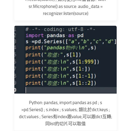
sr.Microphone() as source: audio_data =
recognizer.listen(source)
Python: pandas, import pandas as pd ; s
=pd.Series() ; s.index ; s.values; 類比於dict.keys ;
dict.values ; Series有index跟value,可以跟dict互轉;
同list的切片可以取值