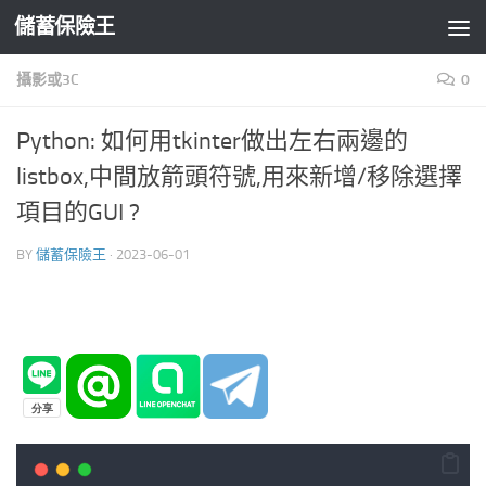
儲蓄保險王
Skip to content
攝影或3C
0
Python: 如何用tkinter做出左右兩邊的
listbox,中間放箭頭符號,用來新增/移除選擇
項目的GUI ?
BY
儲蓄保險王
·
2023-06-01