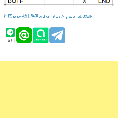
推薦hahow線上學習python
:
https://igrape.net/30afN