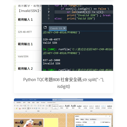
Python TQC考題808 社會安全碼,str.split("-"),
isdigit()