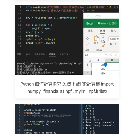
Python 如何計算IRR? 免費下載IRR計算機 import
numpy_financial as npf ; myirr = npf.irr(lst)