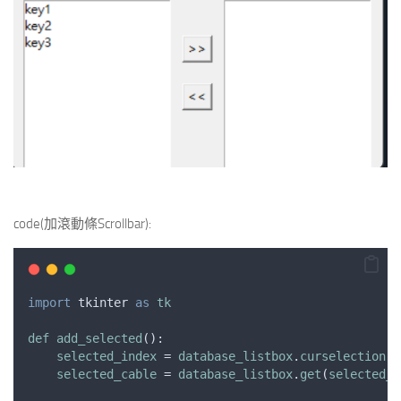
code(加滾動條Scrollbar):
import
tkinter
as
tk
def
add_selected
():
selected_index
 = 
database_listbox
.
curselection
()
selected_cable
 = 
database_listbox
.
get
(
selected_i