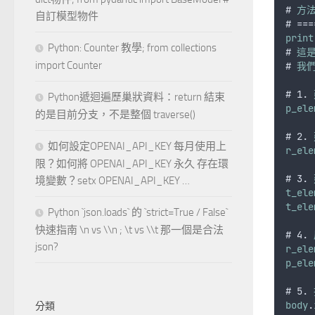
# 
方
自訂模型物件
# ===
print
Python: Counter 教學; from collections
# 
這
import Counter
# 
我
# 1. 
Python遞迴遍歷巢狀資料：return 結束
p_ele
的是目前分支，不是整個 traverse()
# 2. 
如何設定OPENAI_API_KEY 每月使用上
r_ele
限？如何將 OPENAI_API_KEY 永久 存在環
# 3. 
境變數？setx OPENAI_API_KEY …
t_ele
t_ele
Python `json.loads` 的 `strict=True / False`
快速指南 \n vs \\n ; \t vs \\t 那一個是合法
# 4. 
json?
r_ele
p_ele
# 5. 
body
.
分類