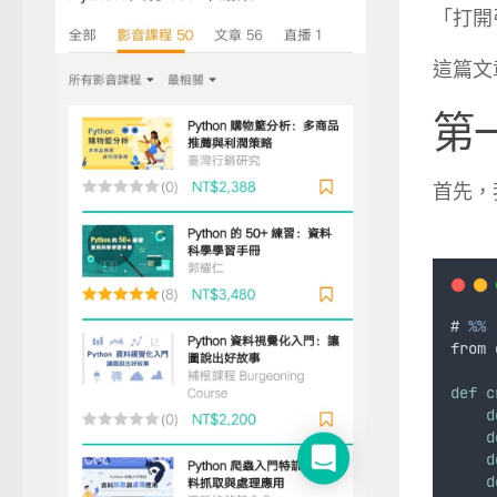
「打開
這篇文章
第
首先，我
# 
%%
from
def
c
d
d
d
d