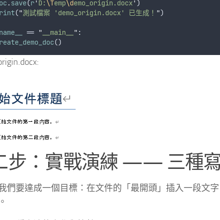
oc
.
save
(
r
'
D:
\T
emp
\d
emo_origin.docx
'
)
rint
(
"
測試檔案 'demo_origin.docx' 已生成！
"
)
name__
 == 
"
__main__
"
:
reate_demo_doc
()
igin.docx:
二步：實戰演練 —— 三種
我們要達成一個目標：在文件的「最開頭」插入一段文字
。