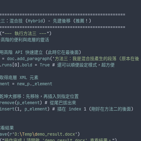
==================================================
法三
：
混合技
 (
Hybrid
) - 
先建後移
 (
推薦
！)
==================================================
(
"
--- 執行方法三 ---
"
)
合高階的便利與底層的靈活
用高階
API
快速建立
 (
此時它在最後面
)
 = 
doc
.
add_paragraph
(
'
方法三：我是混合技產生的段落 (原本在後
.
runs
[0].
bold
 = 
True
 # 
還可以順便設定樣式
，
超方便
取得底層
XML
元素
ment
 = 
new_p
.
_element
乾坤大挪移
：
先移除
，
再插入到指定位置
remove
(
p_element
) # 
從尾巴拔出來
insert
(1
,
p_element
) # 
插在
index
 1 (
剛好在方法二的後面
)
檔看結果
ave
(
r
'
D:
\T
emp
\d
emo_result.docx
'
)
(
"
操作完成！請開啟 'demo_result.docx' 查看結果。
"
)