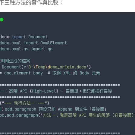
下三種方法的實作與比較：
docx
import
Document
docx
.
oxml
import
OxmlElement
docx
.
oxml
.
ns
import
qn
取剛剛生成的檔案
 
Document
(
r
'
D:
\T
emp
\d
emo_origin.docx
'
)
= 
doc
.
element
.
body
  # 
取得
XML
的
Body
元素
==================================================
法一
：
高階
API
 (
High
-
Level
) - 
最簡單
，
但只能插在最後
==================================================
(
"
--- 執行方法一 ---
"
)
制
：
add_paragraph
預設只能
Append
到文件
「
最後面
」
oc
.
add_paragraph
(
'
方法一：我是高階 API 產生的段落 (在最後面)
==================================================