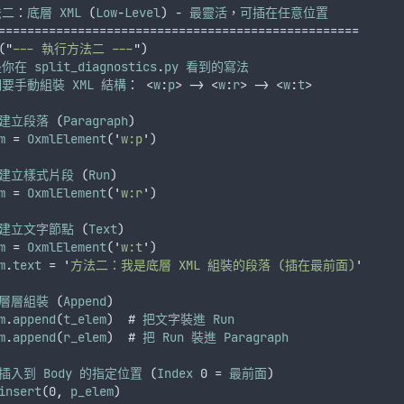
法二
：
底層
XML
 (
Low
-
Level
) - 
最靈活
，
可插在任意位置
==================================================
(
"
--- 執行方法二 ---
"
)
是你在
split_diagnostics
.
py
看到的寫法
們要手動組裝
XML
結構
： <
w
:
p
> -> <
w
:
r
> -> <
w
:
t
>
建立段落
 (
Paragraph
)
m
 = 
OxmlElement
(
'
w:p
'
)
建立樣式片段
 (
Run
)
m
 = 
OxmlElement
(
'
w:r
'
)
建立文字節點
 (
Text
)
m
 = 
OxmlElement
(
'
w:t
'
)
m
.
text
 = 
'
方法二：我是底層 XML 組裝的段落 (插在最前面)
'
層層組裝
 (
Append
)
m
.
append
(
t_elem
)  # 
把文字裝進
Run
m
.
append
(
r_elem
)  # 
把
Run
裝進
Paragraph
插入到
Body
的指定位置
 (
Index
 0 = 
最前面
)
insert
(0
,
p_elem
)