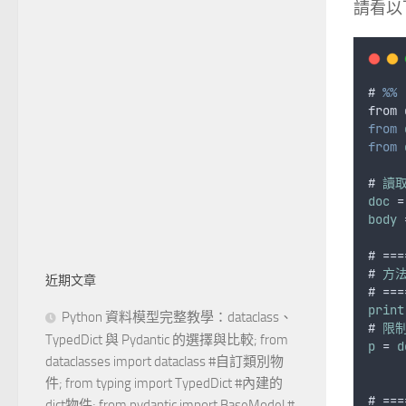
請看以
# 
%%
from
from
from
# 
讀
doc
 =
body
 
# ===
# 
方
近期文章
# ===
print
Python 資料模型完整教學：dataclass、
# 
限
TypedDict 與 Pydantic 的選擇與比較; from
p
 = 
d
dataclasses import dataclass #自訂類別物
件; from typing import TypedDict #內建的
# ===
dict物件; from pydantic import BaseModel #