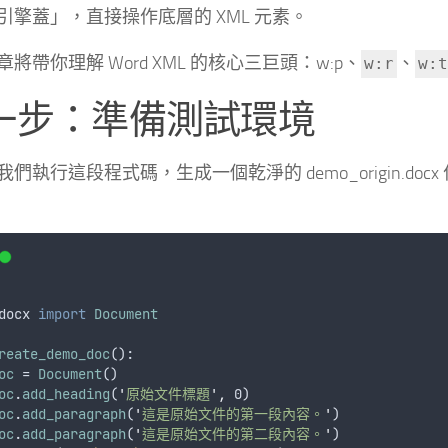
引擎蓋」，直接操作底層的 XML 元素。
將帶你理解 Word XML 的核心三巨頭：w:p、
、
w:r
w:t
一步：準備測試環境
們執行這段程式碼，生成一個乾淨的 demo_origin.doc
docx
import
Document
reate_demo_doc
():
oc
 = 
Document
()
oc
.
add_heading
(
'
原始文件標題
'
,
 0)
oc
.
add_paragraph
(
'
這是原始文件的第一段內容。
'
)
oc
.
add_paragraph
(
'
這是原始文件的第二段內容。
'
)