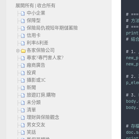
展開所有
|
收合所有
中小企業
# ===
# 
方
保障型
# ===
保險局仇視短年期儲蓄險
print
信用卡
# 
結
利率&利差
各家保險公司
# 1. 
new_p
專家?專門害人家?
new_p
廠商廣告
投資
# 2. 
攝影或3C
p_ele
新聞
# 3. 
旅遊訂房,購物
body
.
未分類
body
.
清單
理財與保險觀念
男女交友
# 
存
doc
.
s
笑話
print