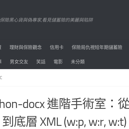
踢爆保險黑心貨與偽專家,看見儲蓄險的美麗與陷阱
資
理財與保險觀念
信用卡
保險局仇視短年期儲蓄險
單
男女交友
笑話
電影
未分類
C
thon-docx 進階手術室：
I 到底層 XML (w:p, w:r, w