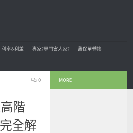
利率&利差
專家?專門害人家?
舊保單轉換
0
MORE
從高階
:t) 完全解