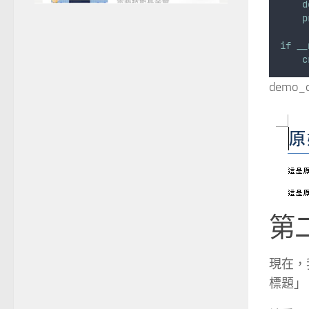
d
p
if
__
c
demo_or
第
現在，
標題」