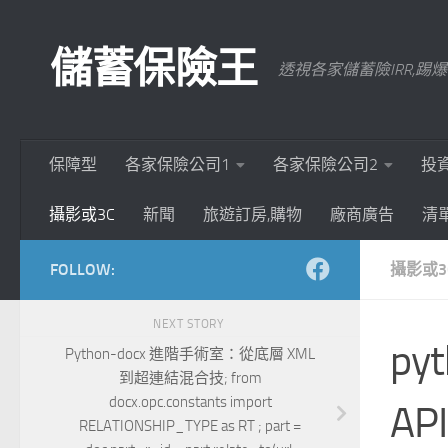
Skip to content
儲蓄保險王
透視各家儲蓄險IRR,
保障型
各家保險公司1
各家保險公司2
投
攝影或3C
新聞
旅遊訂房,購物
廠商廣告
清
FOLLOW:
攝影或3
NEXT STORY
py
Python-docx 進階手術室：從底層 XML
到超連結混合技; from
docx.opc.constants import
AP
RELATIONSHIP_TYPE as RT ; part =