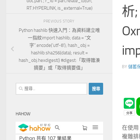
doc.part ; r_id = part.relate_to(url,
析; 
RT.HYPERLINK, is_external=True)
PREVIOUS STORY
Oxm
Python hashlib 快速入門：為資料建立唯
一指紋import hashlib; data = “文
imp
字”.encode(‘utf-8’); hash_obj =
hashlib.sha256(data); result =
hash_obj.hexdigest() #digest:「取得雜湊
BY
儲蓄
摘要」或「取得摘要值」
搜
尋
關
鍵
HAHOW
字:
在使用 
複雜排