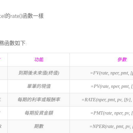
el的rate()函數一樣
務函數如下:
功能
參數
到期後未來值(終值)
=FV(rate, nper, pmt, [p
單筆的現值
=PV(rate, nper, pmt, [f
E
每期的利率或報酬率
=RATE(nper, pmt, pv, [fv], 
每期投資金額
=PMT(rate, nper, pv, [f
R
期數
=NPER(rate, pmt, pv, [