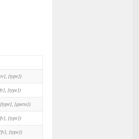
v], [type])
v], [type])
[type], [guess])
v], [type])
fv], [type])