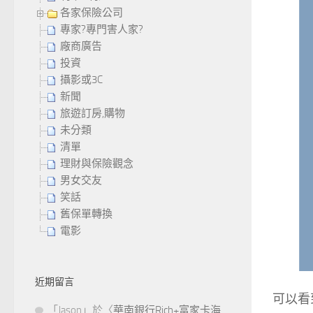
各家保險公司
專家?專門害人家?
廠商廣告
投資
攝影或3C
新聞
旅遊訂房,購物
未分類
清單
理財與保險觀念
男女交友
笑話
舊保單轉換
電影
近期留言
可以看
「
Jason
」於〈
華南銀行Rich+富家卡海