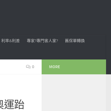
利率&利差
專家?專門害人家?
舊保單轉換
0
MORE
9歲奧運跆