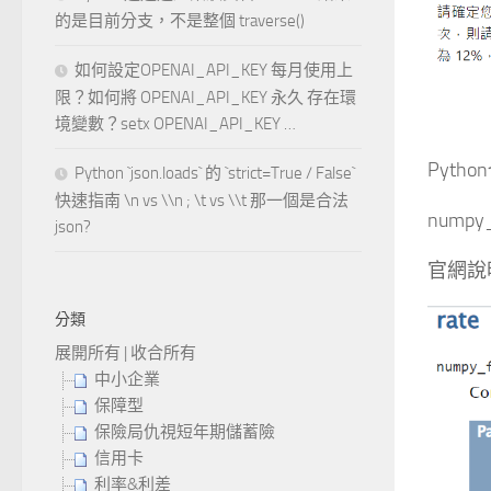
的是目前分支，不是整個 traverse()
如何設定OPENAI_API_KEY 每月使用上
限？如何將 OPENAI_API_KEY 永久 存在環
境變數？setx OPENAI_API_KEY …
Pyth
Python `json.loads` 的 `strict=True / False`
快速指南 \n vs \\n ; \t vs \\t 那一個是合法
numpy_
json?
官網說
分類
展開所有
|
收合所有
中小企業
保障型
保險局仇視短年期儲蓄險
信用卡
利率&利差