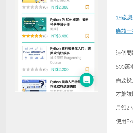
19歲
應該一次
這個問
500萬本
需要投資
才能讓
月領2.4
使用Ex