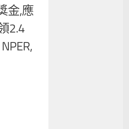
獎金,應
2.4
NPER,