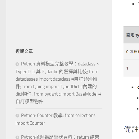
近期文章
Python 資料模型完整教學：dataclass、
TypedDict 與 Pydantic 的選擇與比較; from
dataclasses import dataclass #自訂類別物
件; from typing import TypedDict #內建的
dict物件; from pydantic import BaseModel #
自訂模型物件
Python: Counter 教學; from collections
import Counter
Python遞迴遍歷巢狀資料：return 結束