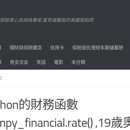
踢爆保險黑心貨與偽專家,看見儲蓄險的美麗與陷阱
資
理財與保險觀念
信用卡
保險局仇視短年期儲蓄險
單
男女交友
笑話
電影
未分類
C
ython的財務函數
mpy_financial.rate() ,1