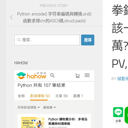
拳
PREVIOUS STORY
Python .encode() 字符串編碼與轉換,ord()
函數求得chr的ASCII碼,struct.pack()
該
搜
萬?
尋
關
鍵
PV,
HAHOW
字:
BY
儲蓄