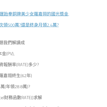
奧運跆拳銅牌美少女羅嘉翎的國光獎金,
領500萬?還是終身月領2.4萬?
題我們解讀成
金(PV),
報酬率(RATE)多少?
羅嘉翎終生(62年)
萬(年領28.8萬)?
cel財務函數RATE()求解