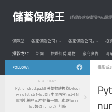
Skip to content
儲蓄保險王
透視各家儲蓄險IRR,
保障型
各家保險公司1
各家保險公司2
投
攝影或3C
新聞
旅遊訂房,購物
廠商廣告
清
FOLLOW:
攝影或3
NEXT STORY
P
Python struct.pack() 將整數轉換為bytes ;
while list: str1=list[0] ; 中間內容; list=[1:]
#切片 ,遍歷list中的每一個元素,跟for i in
nu
list 類似 ; timeit() #計時