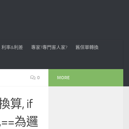
利率&利差
專家?專門害人家?
舊保單轉換
0
MORE
算, if
2,==為邏