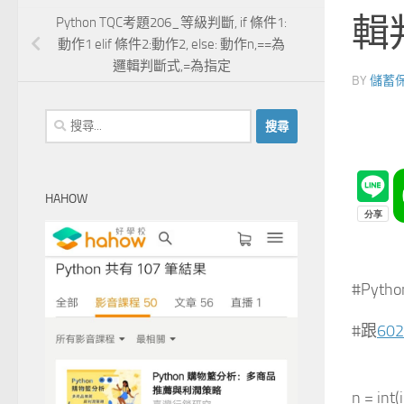
輯
Python TQC考題206_等級判斷, if 條件1:
動作1 elif 條件2:動作2, else: 動作n,==為
邏輯判斷式,=為指定
BY
儲蓄
搜
尋
關
鍵
HAHOW
字:
#Pyt
#跟
6
n = int(