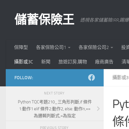
Skip to content
儲蓄保險王
透視各家儲蓄險IRR,
保障型
各家保險公司1
各家保險公司2
投
攝影或3C
新聞
旅遊訂房,購物
廠商廣告
清
FOLLOW:
攝影或3
NEXT STORY
Py
Python TQC考題210_三角形判斷,if 條件
1:動作1 elif 條件2:動作2, else: 動作n,==
為邏輯判斷式,=為指定
條件
PREVIOUS STORY