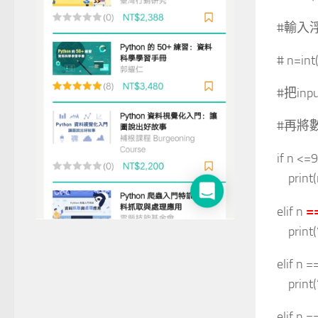
#輸入
# n=int(
#把inp
#再將
if n <=9
print(
=
elif n
print(
elif n =
print(
elif n =