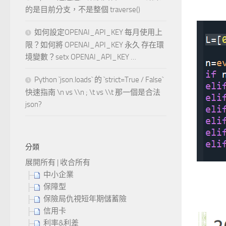
的是目前分支，不是整個 traverse()
如何設定OPENAI_API_KEY 每月使用上
限？如何將 OPENAI_API_KEY 永久 存在環
境變數？setx OPENAI_API_KEY …
Python `json.loads` 的 `strict=True / False`
快速指南 \n vs \\n ; \t vs \\t 那一個是合法
json?
分類
展開所有
|
收合所有
中小企業
保障型
保險局仇視短年期儲蓄險
信用卡
利率&利差