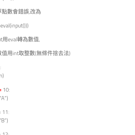
浮點數會錯誤,改為
eval(input()))
ut用eval轉為數值,
數值用int取整數(無條件捨去法)
:
n)
=
10:
“A”)
= 11:
“B”)
= 12: