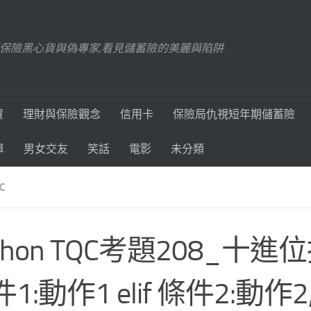
踢爆保險黑心貨與偽專家,看見儲蓄險的美麗與陷阱
資
理財與保險觀念
信用卡
保險局仇視短年期儲蓄險
單
男女交友
笑話
電影
未分類
C
thon TQC考題208_十進位換
1:動作1 elif 條件2:動作