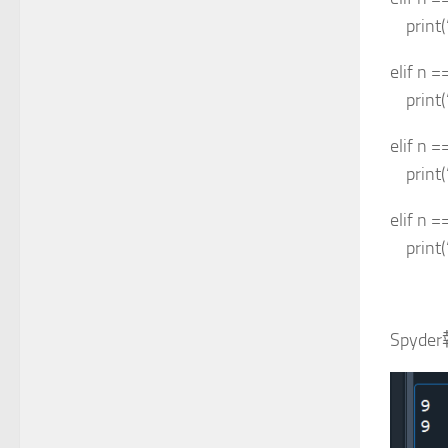
print(
elif n =
print(
elif n =
print(
elif n =
print(
Spyd