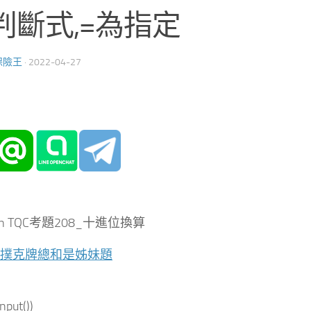
判斷式,=為指定
保險王
·
2022-04-27
hon TQC考題208_十進位換算
02撲克牌總和是姊妹題
input())