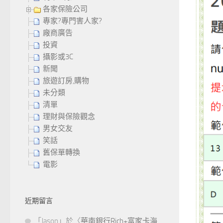
各家保險公司
專家?專門害人家?
廠商廣告
投資
攝影或3C
新聞
旅遊訂房,購物
未分類
清單
理財與保險觀念
男女交友
笑話
舊保單轉換
電影
近期留言
「
Jason
」於〈
華南銀行Rich+富家卡海