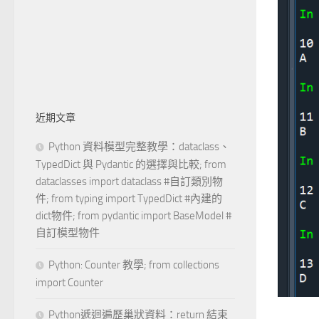
近期文章
Python 資料模型完整教學：dataclass、
TypedDict 與 Pydantic 的選擇與比較; from
dataclasses import dataclass #自訂類別物
件; from typing import TypedDict #內建的
dict物件; from pydantic import BaseModel #
自訂模型物件
Python: Counter 教學; from collections
import Counter
Python遞迴遍歷巢狀資料：return 結束